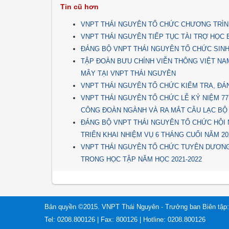
Tin cũ hơn
VNPT THÁI NGUYÊN TỔ CHỨC CHƯƠNG TRÌNH
VNPT THÁI NGUYÊN TIẾP TỤC TÀI TRỢ HỌC
ĐẢNG BỘ VNPT THÁI NGUYÊN TỔ CHỨC SIN
TẬP ĐOÀN BƯU CHÍNH VIỄN THÔNG VIỆT NA
MÂY TẠI VNPT THÁI NGUYÊN
VNPT THÁI NGUYÊN TỔ CHỨC KIỂM TRA, ĐÁ
VNPT THÁI NGUYÊN TỔ CHỨC LỄ KỶ NIỆM 7
CÔNG ĐOÀN NGÀNH VÀ RA MẮT CÂU LẠC BỘ
ĐẢNG BỘ VNPT THÁI NGUYÊN TỔ CHỨC HỘI 
TRIỂN KHAI NHIỆM VỤ 6 THÁNG CUỐI NĂM 20
VNPT THÁI NGUYÊN TỔ CHỨC TUYÊN DƯƠNG
TRONG HỌC TẬP NĂM HỌC 2021-2022
Bản quyền ©2015. VNPT Thái Nguyên - Trưởng ban Biên tập:
Tel: 0208.800126 | Fax: 800126 | Hotline: 0208.800126