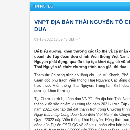
TIN NỘI BỘ
VNPT ĐỊA BÀN THÁI NGUYÊN TỔ C
ĐUA
09-13-2022 13:59:43
GMT+7
Để biểu dương, khen thưởng các tập thể và cá nhân c
doanh do Tập đoàn Bưu chính Viễn thông Việt Nam, 
Nguyên phát động, qua đó tiếp tục khơi dậy, cổ vũ p
Thái Nguyên tổ chức chương trình trao giải thi đua.
Tham dự Chương trình có đồng chí Lục Vũ Khanh, Phó B
Giám đốc phụ trách Viễn thông Thái Nguyên; Các đồng 
trực thuộc Viễn thông Thái Nguyên, Trung tâm Kinh doa
dương, khen thưởng.
Tại Chương trình, Lãnh đạo VNPT trên địa bàn Thái Ngu
thành xuất sắc nhiệm vụ công tác năm 2021 được Tập đ
năm 2021; các tập thể đạt thành tích trong Chương trình 
Ngày thành lập Công đoàn Bưu điện Việt Nam
” do Chuyê
Quý II/2022 cấp Viễn thông Thái Nguyên. Đồng thời trao
công của Dự án CSDLQG về dân cư; nhân viên bán hàng tr