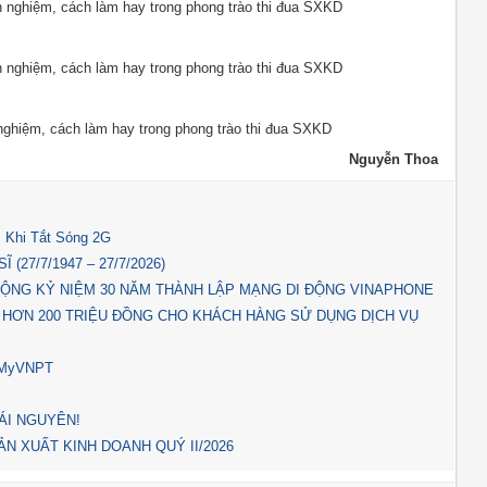
inh nghiệm, cách làm hay trong phong trào thi đua SXKD
inh nghiệm, cách làm hay trong phong trào thi đua SXKD
h nghiệm, cách làm hay trong phong trào thi đua SXKD
Nguyễn Thoa
 Khi Tắt Sóng 2G
(27/7/1947 – 27/7/2026)
ỘNG KỶ NIỆM 30 NĂM THÀNH LẬP MẠNG DI ĐỘNG VINAPHONE
 HƠN 200 TRIỆU ĐỒNG CHO KHÁCH HÀNG SỬ DỤNG DỊCH VỤ
p MyVNPT
ÁI NGUYÊN!
N XUẤT KINH DOANH QUÝ II/2026