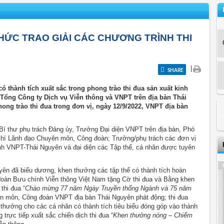
HỨC TRAO GIẢI CÁC CHƯƠNG TRÌNH THI
|
SHARE
ó thành tích xuất sắc trong phong trào thi đua sản xuất kinh
Tổng Công ty Dịch vụ Viễn thông và VNPT trên địa bàn Thái
hong trào thi đua trong đơn vị, ngày 12/9/2022, VNPT địa bàn
í thư phụ trách Đảng ủy, Trưởng Đại diện VNPT trên địa bàn, Phó
chí Lãnh đạo Chuyên môn, Công đoàn; Trưởng/phụ trách các đơn vị
nh VNPT-Thái Nguyên và đại diện các Tập thể, cá nhân được tuyên
yên đã biểu dương, khen thưởng các tập thể có thành tích hoàn
oàn Bưu chính Viễn thông Việt Nam tặng Cờ thi đua và Bằng khen
thi đua “
Chào mừng 77 năm Ngày Truyền thống Ngành và 75 năm
n môn, Công đoàn VNPT địa bàn Thái Nguyên phát động; thi đua
 thưởng cho các cá nhân có thành tích tiêu biểu đóng góp vào thành
ực tiếp xuất sắc chiến dịch thi đua “
Khen thưởng nóng – Chiếm