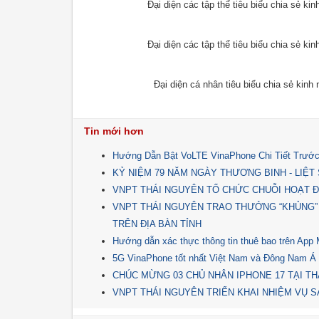
Đại diện các tập thể tiêu biểu chia sẻ k
Đại diện các tập thể tiêu biểu chia sẻ k
Đại diện cá nhân tiêu biểu chia sẻ kin
Tin mới hơn
Hướng Dẫn Bật VoLTE VinaPhone Chi Tiết Trước
KỶ NIỆM 79 NĂM NGÀY THƯƠNG BINH - LIỆT SĨ 
VNPT THÁI NGUYÊN TỔ CHỨC CHUỖI HOẠT Đ
VNPT THÁI NGUYÊN TRAO THƯỞNG “KHỦNG”
TRÊN ĐỊA BÀN TỈNH
Hướng dẫn xác thực thông tin thuê bao trên Ap
5G VinaPhone tốt nhất Việt Nam và Đông Nam Á
CHÚC MỪNG 03 CHỦ NHÂN IPHONE 17 TẠI TH
VNPT THÁI NGUYÊN TRIỂN KHAI NHIỆM VỤ SẢ