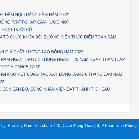
 “ĐÊM HỘI TRĂNG RẰM NĂM 2022”
 BỔNG "VNPT-CHẮP CÁNH ƯỚC MƠ"
H HOẠT DƯỚI CỜ
M TỔ CHỨC KHÓA BỒI DƯỠNG KIẾN THỨC ĐIỆN TOÁN ĐÁM
NH GIÁ CHẤT LƯỢNG LAO ĐỘNG NĂM 2022
7 NĂM NGÀY TRUYỀN THỐNG NGÀNH, 75 NĂM NGÀY THÀNH LẬP
 “YOGA-DANCE-GYM”
NGHỊ SƠ KẾT CÔNG TÁC XÂY DỰNG ĐẢNG 6 THÁNG ĐẦU NĂM,
22
 CON CÁN BỘ, CÔNG NHÂN VIÊN ĐẠT THÀNH TÍCH CAO
 Lại Phương Nam. Địa chỉ: Số 10, Cách Mạng Tháng 8, P.Phan Đình Phùng, 