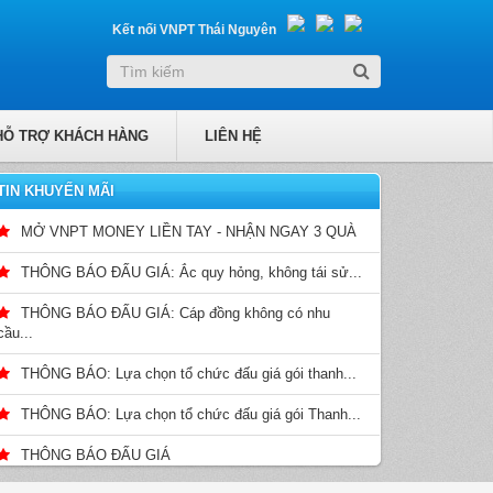
Kết nối VNPT Thái Nguyên
HỖ TRỢ KHÁCH HÀNG
LIÊN HỆ
TIN KHUYẾN MÃI
MỞ VNPT MONEY LIỀN TAY - NHẬN NGAY 3 QUÀ
THÔNG BÁO ĐẤU GIÁ: Ắc quy hỏng, không tái sử...
THÔNG BÁO ĐẤU GIÁ: Cáp đồng không có nhu
cầu...
THÔNG BÁO: Lựa chọn tổ chức đấu giá gói thanh...
THÔNG BÁO: Lựa chọn tổ chức đấu giá gói Thanh...
THÔNG BÁO ĐẤU GIÁ