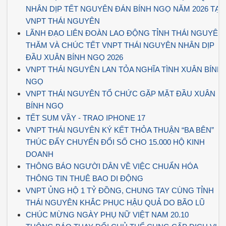
NHÂN DỊP TẾT NGUYÊN ĐÁN BÍNH NGỌ NĂM 2026 TẠI
VNPT THÁI NGUYÊN
LÃNH ĐẠO LIÊN ĐOÀN LAO ĐỘNG TỈNH THÁI NGUYÊN
THĂM VÀ CHÚC TẾT VNPT THÁI NGUYÊN NHÂN DỊP
ĐẦU XUÂN BÍNH NGỌ 2026
VNPT THÁI NGUYÊN LAN TỎA NGHĨA TÌNH XUÂN BÍNH
NGỌ
VNPT THÁI NGUYÊN TỔ CHỨC GẶP MẶT ĐẦU XUÂN
BÍNH NGỌ
TẾT SUM VẦY - TRAO IPHONE 17
VNPT THÁI NGUYÊN KÝ KẾT THỎA THUẬN “BA BÊN”
THÚC ĐẨY CHUYỂN ĐỔI SỐ CHO 15.000 HỘ KINH
DOANH
THÔNG BÁO NGƯỜI DÂN VỀ VIỆC CHUẨN HÓA
THÔNG TIN THUÊ BAO DI ĐỘNG
VNPT ỦNG HỘ 1 TỶ ĐỒNG, CHUNG TAY CÙNG TỈNH
THÁI NGUYÊN KHẮC PHỤC HẬU QUẢ DO BÃO LŨ
CHÚC MỪNG NGÀY PHỤ NỮ VIỆT NAM 20.10