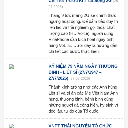
Chi Tiết Trước Khi Tắt Sóng 2G
(28-
07-2026)
Tháng 9 tới, mạng 2G sẽ chính thức
ngừng hoạt động. Để đảm bảo duy trì
liên lạc và trải nghiệm gọi thoại chất
lượng cao (HD Voice), người dùng
VinaPhone cần kích hoạt ngay tính
năng VoLTE. Dưới đây là hướng dẫn
chi tiết các bước thực hiện.
KỶ NIỆM 79 NĂM NGÀY THƯƠNG
BINH - LIỆT SĨ (27/7/1947 –
27/7/2026)
(27-07-2026)
Thành kính tưởng nhớ các Anh hùng
Liệt sĩ và tri ân các Mẹ Việt Nam Anh
hùng, thương binh, bệnh binh cùng
những người đã cống hiến, hy sinh vì
độc lập, tự do của Tổ quốc.
VNPT THÁI NGUYÊN TỔ CHỨC