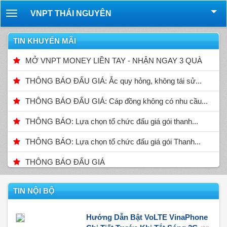
VNPT THÁI NGUYÊN
Toggle
navigation
TIN KHUYẾN MÃI
MỞ VNPT MONEY LIỀN TAY - NHẬN NGAY 3 QUÀ
THÔNG BÁO ĐẤU GIÁ: Ắc quy hỏng, không tái sử...
THÔNG BÁO ĐẤU GIÁ: Cáp đồng không có nhu cầu...
THÔNG BÁO: Lựa chọn tổ chức đấu giá gói thanh...
THÔNG BÁO: Lựa chọn tổ chức đấu giá gói Thanh...
THÔNG BÁO ĐẤU GIÁ
TIN NỘI BỘ
Hướng Dẫn Bật VoLTE VinaPhone