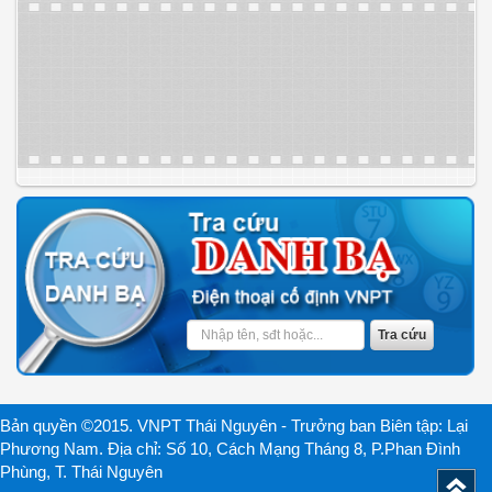
Bản quyền ©2015. VNPT Thái Nguyên - Trưởng ban Biên tập: Lại
Phương Nam. Địa chỉ: Số 10, Cách Mạng Tháng 8, P.Phan Đình
Phùng, T. Thái Nguyên