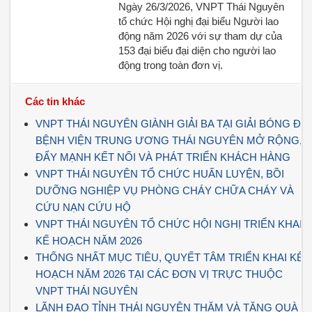
Ngày 26/3/2026, VNPT Thái Nguyên
tổ chức Hội nghị đại biểu Người lao
động năm 2026 với sự tham dự của
153 đại biểu đại diện cho người lao
động trong toàn đơn vị.
Các tin khác
VNPT THÁI NGUYÊN GIÀNH GIẢI BA TẠI GIẢI BÓNG ĐÁ
BỆNH VIỆN TRUNG ƯƠNG THÁI NGUYÊN MỞ RỘNG,
ĐẨY MẠNH KẾT NỐI VÀ PHÁT TRIỂN KHÁCH HÀNG
VNPT THÁI NGUYÊN TỔ CHỨC HUẤN LUYỆN, BỒI
DƯỠNG NGHIỆP VỤ PHÒNG CHÁY CHỮA CHÁY VÀ
CỨU NẠN CỨU HỘ
VNPT THÁI NGUYÊN TỔ CHỨC HỘI NGHỊ TRIỂN KHAI
KẾ HOẠCH NĂM 2026
THỐNG NHẤT MỤC TIÊU, QUYẾT TÂM TRIỂN KHAI KẾ
HOẠCH NĂM 2026 TẠI CÁC ĐƠN VỊ TRỰC THUỘC
VNPT THÁI NGUYÊN
LÃNH ĐẠO TỈNH THÁI NGUYÊN THĂM VÀ TẶNG QUÀ