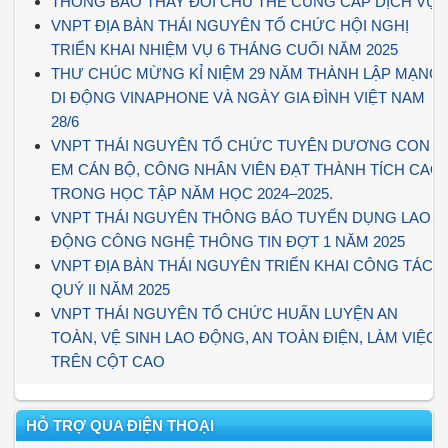
THÔNG BÁO THAY ĐỔI CHỦ THỂ CUNG CẤP DỊCH VỤ
VNPT ĐỊA BÀN THÁI NGUYÊN TỔ CHỨC HỘI NGHỊ
TRIỂN KHAI NHIỆM VỤ 6 THÁNG CUỐI NĂM 2025
THƯ CHÚC MỪNG KỈ NIỆM 29 NĂM THÀNH LẬP MẠNG
DI ĐỘNG VINAPHONE VÀ NGÀY GIA ĐÌNH VIỆT NAM
28/6
VNPT THÁI NGUYÊN TỔ CHỨC TUYÊN DƯƠNG CON
EM CÁN BỘ, CÔNG NHÂN VIÊN ĐẠT THÀNH TÍCH CAO
TRONG HỌC TẬP NĂM HỌC 2024–2025.
VNPT THÁI NGUYÊN THÔNG BÁO TUYỂN DỤNG LAO
ĐỘNG CÔNG NGHỆ THÔNG TIN ĐỢT 1 NĂM 2025
VNPT ĐỊA BÀN THÁI NGUYÊN TRIỂN KHAI CÔNG TÁC
QUÝ II NĂM 2025
VNPT THÁI NGUYÊN TỔ CHỨC HUẤN LUYỆN AN
TOÀN, VỆ SINH LAO ĐỘNG, AN TOÀN ĐIỆN, LÀM VIỆC
TRÊN CỘT CAO
HỖ TRỢ QUA ĐIỆN THOẠI