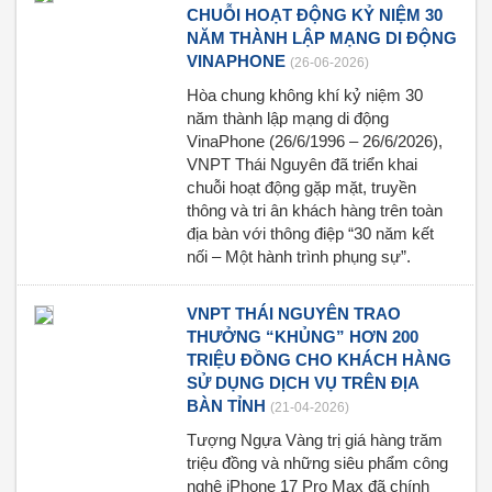
CHUỖI HOẠT ĐỘNG KỶ NIỆM 30
NĂM THÀNH LẬP MẠNG DI ĐỘNG
VINAPHONE
(26-06-2026)
Hòa chung không khí kỷ niệm 30
năm thành lập mạng di động
VinaPhone (26/6/1996 – 26/6/2026),
VNPT Thái Nguyên đã triển khai
chuỗi hoạt động gặp mặt, truyền
thông và tri ân khách hàng trên toàn
địa bàn với thông điệp “30 năm kết
nối – Một hành trình phụng sự”.
VNPT THÁI NGUYÊN TRAO
THƯỞNG “KHỦNG” HƠN 200
TRIỆU ĐỒNG CHO KHÁCH HÀNG
SỬ DỤNG DỊCH VỤ TRÊN ĐỊA
BÀN TỈNH
(21-04-2026)
Tượng Ngựa Vàng trị giá hàng trăm
triệu đồng và những siêu phẩm công
nghệ iPhone 17 Pro Max đã chính