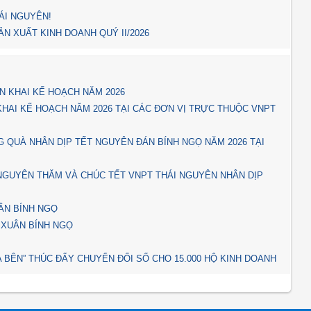
ÁI NGUYÊN!
N XUẤT KINH DOANH QUÝ II/2026
N KHAI KẾ HOẠCH NĂM 2026
KHAI KẾ HOẠCH NĂM 2026 TẠI CÁC ĐƠN VỊ TRỰC THUỘC VNPT
 QUÀ NHÂN DỊP TẾT NGUYÊN ĐÁN BÍNH NGỌ NĂM 2026 TẠI
 NGUYÊN THĂM VÀ CHÚC TẾT VNPT THÁI NGUYÊN NHÂN DỊP
ÂN BÍNH NGỌ
 XUÂN BÍNH NGỌ
 BÊN” THÚC ĐẨY CHUYỂN ĐỔI SỐ CHO 15.000 HỘ KINH DOANH