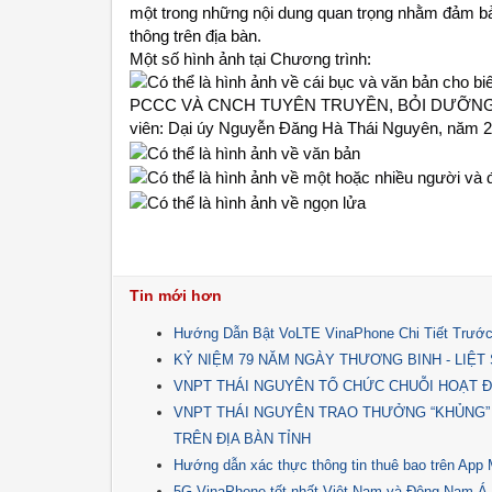
một trong những nội dung quan trọng nhằm đảm bảo 
thông trên địa bàn.
Một số hình ảnh tại Chương trình:
Tin mới hơn
Hướng Dẫn Bật VoLTE VinaPhone Chi Tiết Trước
KỶ NIỆM 79 NĂM NGÀY THƯƠNG BINH - LIỆT SĨ 
VNPT THÁI NGUYÊN TỔ CHỨC CHUỖI HOẠT Đ
VNPT THÁI NGUYÊN TRAO THƯỞNG “KHỦNG”
TRÊN ĐỊA BÀN TỈNH
Hướng dẫn xác thực thông tin thuê bao trên Ap
5G VinaPhone tốt nhất Việt Nam và Đông Nam Á