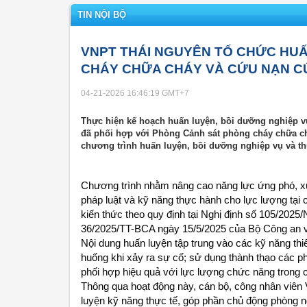
TIN NỘI BỘ
VNPT THÁI NGUYÊN TỔ CHỨC HUẤ
CHÁY CHỮA CHÁY VÀ CỨU NẠN C
04-21-2026 16:46:19
GMT+7
Thực hiện kế hoạch huấn luyện, bồi dưỡng nghiệp 
đã phối hợp với Phòng Cảnh sát phòng cháy chữa ch
chương trình huấn luyện, bồi dưỡng nghiệp vụ và t
Chương trình nhằm nâng cao năng lực ứng phó, xử 
pháp luật và kỹ năng thực hành cho lực lượng tại c
kiến thức theo quy định tại Nghị định số 105/202
36/2025/TT-BCA ngày 15/5/2025 của Bộ Công an v
Nội dung huấn luyện tập trung vào các kỹ năng thiế
huống khi xảy ra sự cố; sử dụng thành thạo các ph
phối hợp hiệu quả với lực lượng chức năng trong 
Thông qua hoạt động này, cán bộ, công nhân viên
luyện kỹ năng thực tế, góp phần chủ động phòng ngừ