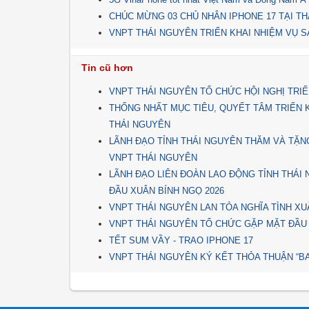
CHÚC MỪNG 03 CHỦ NHÂN IPHONE 17 TẠI TH
VNPT THÁI NGUYÊN TRIỂN KHAI NHIỆM VỤ SẢ
Tin cũ hơn
VNPT THÁI NGUYÊN TỔ CHỨC HỘI NGHỊ TRIỂ
THỐNG NHẤT MỤC TIÊU, QUYẾT TÂM TRIỂN 
THÁI NGUYÊN
LÃNH ĐẠO TỈNH THÁI NGUYÊN THĂM VÀ TẶNG
VNPT THÁI NGUYÊN
LÃNH ĐẠO LIÊN ĐOÀN LAO ĐỘNG TỈNH THÁI
ĐẦU XUÂN BÍNH NGỌ 2026
VNPT THÁI NGUYÊN LAN TỎA NGHĨA TÌNH XU
VNPT THÁI NGUYÊN TỔ CHỨC GẶP MẶT ĐẦU
TẾT SUM VẦY - TRAO IPHONE 17
VNPT THÁI NGUYÊN KÝ KẾT THỎA THUẬN “BA