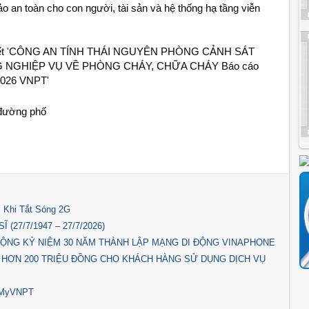
an toàn cho con người, tài sản và hệ thống hạ tầng viễn 
 Khi Tắt Sóng 2G
(27/7/1947 – 27/7/2026)
ỘNG KỶ NIỆM 30 NĂM THÀNH LẬP MẠNG DI ĐỘNG VINAPHONE
 HƠN 200 TRIỆU ĐỒNG CHO KHÁCH HÀNG SỬ DỤNG DỊCH VỤ
p MyVNPT