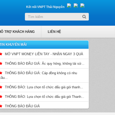
Kết nối VNPT Thái Nguyên
HỖ TRỢ KHÁCH HÀNG
LIÊN HỆ
TIN KHUYẾN MÃI
MỞ VNPT MONEY LIỀN TAY - NHẬN NGAY 3 QUÀ
THÔNG BÁO ĐẤU GIÁ: Ắc quy hỏng, không tái sử...
THÔNG BÁO ĐẤU GIÁ: Cáp đồng không có nhu
cầu...
THÔNG BÁO: Lựa chọn tổ chức đấu giá gói thanh...
THÔNG BÁO: Lựa chọn tổ chức đấu giá gói Thanh...
THÔNG BÁO ĐẤU GIÁ