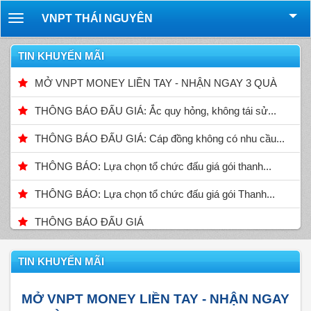
VNPT THÁI NGUYÊN
Toggle
navigation
TIN KHUYẾN MÃI
MỞ VNPT MONEY LIỀN TAY - NHẬN NGAY 3 QUÀ
THÔNG BÁO ĐẤU GIÁ: Ắc quy hỏng, không tái sử...
THÔNG BÁO ĐẤU GIÁ: Cáp đồng không có nhu cầu...
THÔNG BÁO: Lựa chọn tổ chức đấu giá gói thanh...
THÔNG BÁO: Lựa chọn tổ chức đấu giá gói Thanh...
THÔNG BÁO ĐẤU GIÁ
TIN KHUYẾN MÃI
MỞ VNPT MONEY LIỀN TAY - NHẬN NGAY