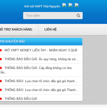
Kết nối VNPT Thái Nguyên
HỖ TRỢ KHÁCH HÀNG
LIÊN HỆ
TIN KHUYẾN MÃI
MỞ VNPT MONEY LIỀN TAY - NHẬN NGAY 3 QUÀ
THÔNG BÁO ĐẤU GIÁ: Ắc quy hỏng, không tái sử...
THÔNG BÁO ĐẤU GIÁ: Cáp đồng không có nhu
cầu...
THÔNG BÁO: Lựa chọn tổ chức đấu giá gói thanh...
THÔNG BÁO: Lựa chọn tổ chức đấu giá gói Thanh...
THÔNG BÁO ĐẤU GIÁ