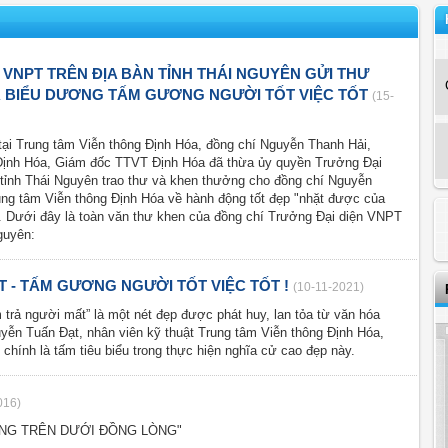
 VNPT TRÊN ĐỊA BÀN TỈNH THÁI NGUYÊN GỬI THƯ
 BIỂU DƯƠNG TẤM GƯƠNG NGƯỜI TỐT VIỆC TỐT
(15-
tại Trung tâm Viễn thông Định Hóa, đồng chí Nguyễn Thanh Hải,
ịnh Hóa, Giám đốc TTVT Định Hóa đã thừa ủy quyền Trưởng Đại
 tỉnh Thái Nguyên trao thư và khen thưởng cho đồng chí Nguyễn
ung tâm Viễn thông Định Hóa về hành động tốt đẹp "nhặt được của
". Dưới đây là toàn văn thư khen của đồng chí Trưởng Đại diện VNPT
guyên:
 - TẤM GƯƠNG NGƯỜI TỐT VIỆC TỐT !
(10-11-2021)
trả người mất” là một nét đẹp được phát huy, lan tỏa từ văn hóa
ễn Tuấn Đạt, nhân viên kỹ thuật Trung tâm Viễn thông Định Hóa,
chính là tấm tiêu biểu trong thực hiện nghĩa cử cao đẹp này.
016)
ONG TRÊN DƯỚI ĐỒNG LÒNG"