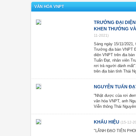
VĂN HÓA VNPT
TRƯỞNG ĐẠI DIỆN
KHEN THƯỞNG VÀ
11-2021)
Sáng ngày 15/11/2021, 
Trưởng địa bàn VNPT Đ
diện VNPT trên địa bàn
Tuấn Đạt, nhân viên Tr
rơi trả người đánh mất
trên địa bàn tỉnh Thái N
NGUYỄN TUẤN ĐẠT
“Nhặt được của rơi đem 
văn hóa VNPT, anh Nguy
Viễn thông Thái Nguyên 
KHẨU HIỆU
(15-12-2
"LÃNH ĐẠO TIÊN PH