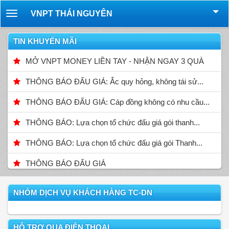
VNPT THÁI NGUYÊN
Toggle
navigation
TIN KHUYẾN MÃI
MỞ VNPT MONEY LIỀN TAY - NHẬN NGAY 3 QUÀ
THÔNG BÁO ĐẤU GIÁ: Ắc quy hỏng, không tái sử...
THÔNG BÁO ĐẤU GIÁ: Cáp đồng không có nhu cầu...
THÔNG BÁO: Lựa chọn tổ chức đấu giá gói thanh...
THÔNG BÁO: Lựa chọn tổ chức đấu giá gói Thanh...
THÔNG BÁO ĐẤU GIÁ
NHÓM DỊCH VỤ KHÁCH HÀNG TC-DN
HỖ TRỢ QUA ĐIỆN THOẠI