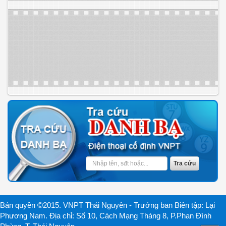
Bản quyền ©2015. VNPT Thái Nguyên - Trưởng ban Biên tập: Lại
Phương Nam. Địa chỉ: Số 10, Cách Mạng Tháng 8, P.Phan Đình