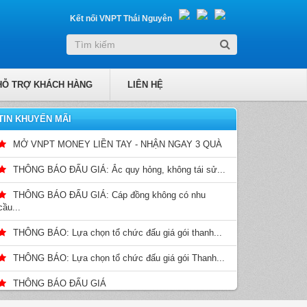
Kết nối VNPT Thái Nguyên
HỖ TRỢ KHÁCH HÀNG
LIÊN HỆ
TIN KHUYẾN MÃI
MỞ VNPT MONEY LIỀN TAY - NHẬN NGAY 3 QUÀ
THÔNG BÁO ĐẤU GIÁ: Ắc quy hỏng, không tái sử...
THÔNG BÁO ĐẤU GIÁ: Cáp đồng không có nhu
cầu...
THÔNG BÁO: Lựa chọn tổ chức đấu giá gói thanh...
THÔNG BÁO: Lựa chọn tổ chức đấu giá gói Thanh...
THÔNG BÁO ĐẤU GIÁ