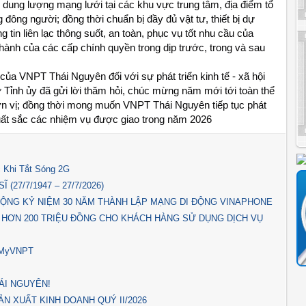
o dung lượng mạng lưới tại các khu vực trung tâm, địa điểm tổ 
đông người; đồng thời chuẩn bị đầy đủ vật tư, thiết bị dự 
in liên lạc thông suốt, an toàn, phục vụ tốt nhu cầu của 
hành của các cấp chính quyền trong dịp trước, trong và sau 
a VNPT Thái Nguyên đối với sự phát triển kinh tế - xã hội 
 Tỉnh ủy đã gửi lời thăm hỏi, chúc mừng năm mới tới toàn thể 
ơn vị; đồng thời mong muốn VNPT Thái Nguyên tiếp tục phát 
uất sắc các nhiệm vụ được giao trong năm 2026
 Khi Tắt Sóng 2G
(27/7/1947 – 27/7/2026)
ỘNG KỶ NIỆM 30 NĂM THÀNH LẬP MẠNG DI ĐỘNG VINAPHONE
 HƠN 200 TRIỆU ĐỒNG CHO KHÁCH HÀNG SỬ DỤNG DỊCH VỤ
p MyVNPT
ÁI NGUYÊN!
N XUẤT KINH DOANH QUÝ II/2026