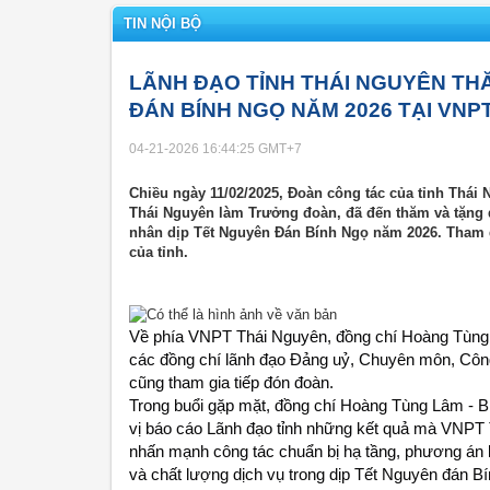
TIN NỘI BỘ
LÃNH ĐẠO TỈNH THÁI NGUYÊN TH
ĐÁN BÍNH NGỌ NĂM 2026 TẠI VNP
04-21-2026 16:44:25
GMT+7
Chiều ngày 11/02/2025, Đoàn công tác của tỉnh Thái
Thái Nguyên làm Trưởng đoàn, đã đến thăm và tặng 
nhân dịp Tết Nguyên Đán Bính Ngọ năm 2026. Tham g
của tỉnh.
Về phía VNPT Thái Nguyên, đồng chí Hoàng Tùng 
các đồng chí lãnh đạo Đảng uỷ, Chuyên môn, Công
cũng tham gia tiếp đón đoàn.
Trong buổi gặp mặt, đồng chí Hoàng Tùng Lâm - 
vị báo cáo Lãnh đạo tỉnh những kết quả mà VNPT T
nhấn mạnh công tác chuẩn bị hạ tầng, phương án k
và chất lượng dịch vụ trong dịp Tết Nguyên đán 