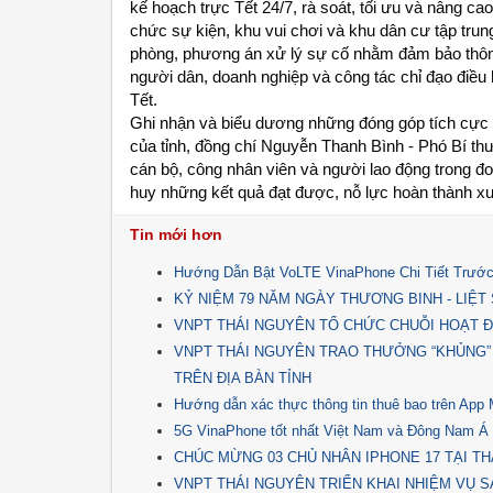
kế hoạch trực Tết 24/7, rà soát, tối ưu và nâng ca
chức sự kiện, khu vui chơi và khu dân cư tập trung 
phòng, phương án xử lý sự cố nhằm đảm bảo thông t
người dân, doanh nghiệp và công tác chỉ đạo điều 
Tết.
Ghi nhận và biểu dương những đóng góp tích cực củ
của tỉnh, đồng chí Nguyễn Thanh Bình - Phó Bí thư
cán bộ, công nhân viên và người lao động trong đ
huy những kết quả đạt được, nỗ lực hoàn thành x
Tin mới hơn
Hướng Dẫn Bật VoLTE VinaPhone Chi Tiết Trước
KỶ NIỆM 79 NĂM NGÀY THƯƠNG BINH - LIỆT SĨ 
VNPT THÁI NGUYÊN TỔ CHỨC CHUỖI HOẠT Đ
VNPT THÁI NGUYÊN TRAO THƯỞNG “KHỦNG”
TRÊN ĐỊA BÀN TỈNH
Hướng dẫn xác thực thông tin thuê bao trên Ap
5G VinaPhone tốt nhất Việt Nam và Đông Nam Á
CHÚC MỪNG 03 CHỦ NHÂN IPHONE 17 TẠI TH
VNPT THÁI NGUYÊN TRIỂN KHAI NHIỆM VỤ SẢ