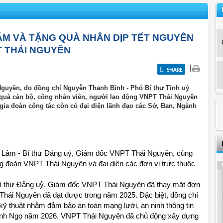
ĂM VÀ TẶNG QUÀ NHÂN DỊP TẾT NGUYÊN
T THÁI NGUYÊN
|
SHARE
 Nguyên, do đồng chí Nguyễn Thanh Bình - Phó Bí thư Tỉnh uỷ
quà cán bộ, công nhân viên, người lao động VNPT Thái Nguyên
ia đoàn công tác còn có đại diện lãnh đạo các Sở, Ban, Ngành
Lâm - Bí thư Đảng uỷ, Giám đốc VNPT Thái Nguyên, cùng 
 đoàn VNPT Thái Nguyên và đại diện các đơn vị trực thuộc 
Bí thư Đảng uỷ, Giám đốc VNPT Thái Nguyên đã thay mặt đơn 
hái Nguyên đã đạt được trong năm 2025. Đặc biệt, đồng chí 
ỹ thuật nhằm đảm bảo an toàn mạng lưới, an ninh thông tin 
Bính Ngọ năm 2026. VNPT Thái Nguyên đã chủ động xây dựng 