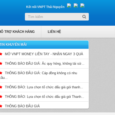
Kết nối VNPT Thái Nguyên
HỖ TRỢ KHÁCH HÀNG
LIÊN HỆ
TIN KHUYẾN MÃI
MỞ VNPT MONEY LIỀN TAY - NHẬN NGAY 3 QUÀ
THÔNG BÁO ĐẤU GIÁ: Ắc quy hỏng, không tái sử...
THÔNG BÁO ĐẤU GIÁ: Cáp đồng không có nhu
cầu...
THÔNG BÁO: Lựa chọn tổ chức đấu giá gói thanh...
THÔNG BÁO: Lựa chọn tổ chức đấu giá gói Thanh...
THÔNG BÁO ĐẤU GIÁ