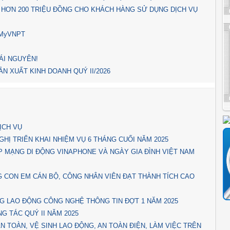
 HƠN 200 TRIỆU ĐỒNG CHO KHÁCH HÀNG SỬ DỤNG DỊCH VỤ
p MyVNPT
ÁI NGUYÊN!
N XUẤT KINH DOANH QUÝ II/2026
ỊCH VỤ
GHỊ TRIỂN KHAI NHIỆM VỤ 6 THÁNG CUỐI NĂM 2025
P MẠNG DI ĐỘNG VINAPHONE VÀ NGÀY GIA ĐÌNH VIỆT NAM
 CON EM CÁN BỘ, CÔNG NHÂN VIÊN ĐẠT THÀNH TÍCH CAO
G LAO ĐỘNG CÔNG NGHỆ THÔNG TIN ĐỢT 1 NĂM 2025
G TÁC QUÝ II NĂM 2025
 TOÀN, VỆ SINH LAO ĐỘNG, AN TOÀN ĐIỆN, LÀM VIỆC TRÊN