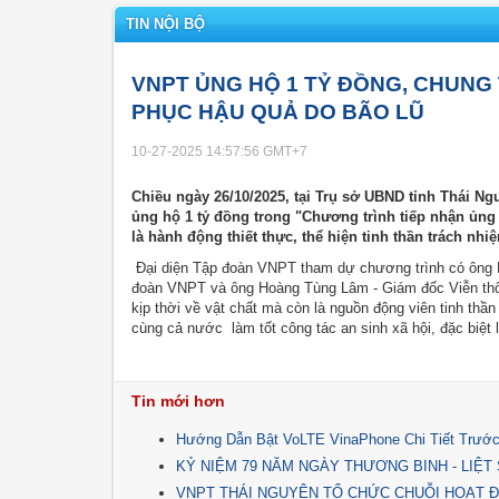
TIN NỘI BỘ
VNPT ỦNG HỘ 1 TỶ ĐỒNG, CHUNG
PHỤC HẬU QUẢ DO BÃO LŨ
10-27-2025 14:57:56
GMT+7
Chiều ngày 26/10/2025, tại Trụ sở UBND tỉnh Thái N
ủng hộ 1 tỷ đồng trong "Chương trình tiếp nhận ủng 
là hành động thiết thực, thể hiện tinh thần trách n
Đại diện Tập đoàn VNPT tham dự chương trình có ông 
đoàn VNPT và ông Hoàng Tùng Lâm - Giám đốc Viễn thô
kịp thời về vật chất mà còn là nguồn động viên tinh thần
cùng cả nước làm tốt công tác an sinh xã hội, đặc biệt l
Tin mới hơn
Hướng Dẫn Bật VoLTE VinaPhone Chi Tiết Trước
KỶ NIỆM 79 NĂM NGÀY THƯƠNG BINH - LIỆT SĨ 
VNPT THÁI NGUYÊN TỔ CHỨC CHUỖI HOẠT Đ