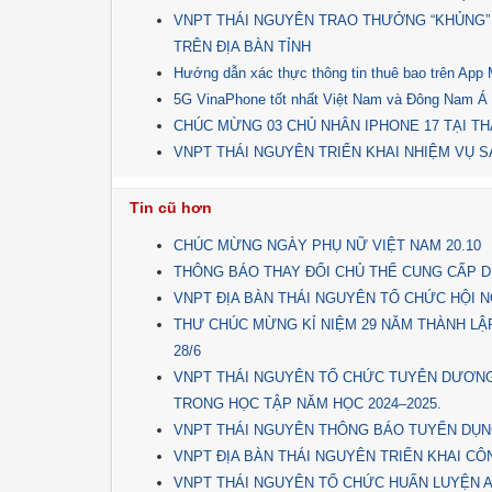
VNPT THÁI NGUYÊN TRAO THƯỞNG “KHỦNG”
TRÊN ĐỊA BÀN TỈNH
Hướng dẫn xác thực thông tin thuê bao trên Ap
5G VinaPhone tốt nhất Việt Nam và Đông Nam Á
CHÚC MỪNG 03 CHỦ NHÂN IPHONE 17 TẠI TH
VNPT THÁI NGUYÊN TRIỂN KHAI NHIỆM VỤ SẢ
Tin cũ hơn
CHÚC MỪNG NGÀY PHỤ NỮ VIỆT NAM 20.10
THÔNG BÁO THAY ĐỔI CHỦ THỂ CUNG CẤP D
VNPT ĐỊA BÀN THÁI NGUYÊN TỔ CHỨC HỘI N
THƯ CHÚC MỪNG KỈ NIỆM 29 NĂM THÀNH LẬ
28/6
VNPT THÁI NGUYÊN TỔ CHỨC TUYÊN DƯƠNG
TRONG HỌC TẬP NĂM HỌC 2024–2025.
VNPT THÁI NGUYÊN THÔNG BÁO TUYỂN DỤN
VNPT ĐỊA BÀN THÁI NGUYÊN TRIỂN KHAI CÔN
VNPT THÁI NGUYÊN TỔ CHỨC HUẤN LUYỆN AN