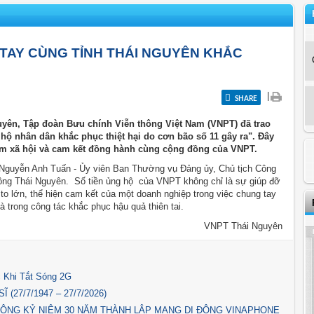
 TAY CÙNG TỈNH THÁI NGUYÊN KHẮC
|
SHARE
guyên, Tập đoàn Bưu chính Viễn thông Việt Nam (VNPT) đã trao
hộ nhân dân khắc phục thiệt hại do cơn bão số 11 gây ra". Đây
hiệm xã hội và cam kết đồng hành cùng cộng đồng của VNPT.
Nguyễn Anh Tuấn - Ủy viên Ban Thường vụ Đảng ủy, Chủ tịch Công
ng Thái Nguyên. Số tiền ủng hộ của VNPT không chỉ là sự giúp đỡ
 to lớn, thể hiện cam kết của một doanh nghiệp trong việc chung tay
à trong công tác khắc phục hậu quả thiên tai.
VNPT Thái Nguyên
 Khi Tắt Sóng 2G
(27/7/1947 – 27/7/2026)
ỘNG KỶ NIỆM 30 NĂM THÀNH LẬP MẠNG DI ĐỘNG VINAPHONE