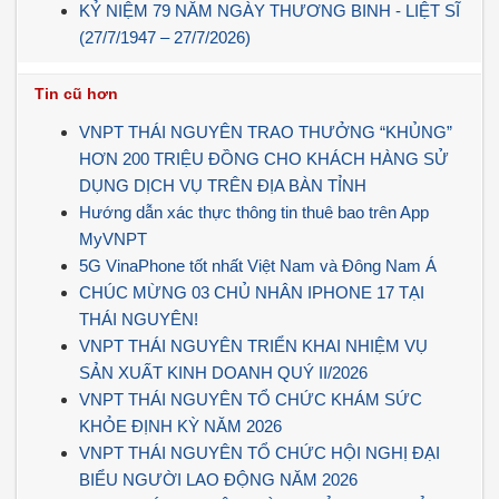
KỶ NIỆM 79 NĂM NGÀY THƯƠNG BINH - LIỆT SĨ
(27/7/1947 – 27/7/2026)
Tin cũ hơn
VNPT THÁI NGUYÊN TRAO THƯỞNG “KHỦNG”
HƠN 200 TRIỆU ĐỒNG CHO KHÁCH HÀNG SỬ
DỤNG DỊCH VỤ TRÊN ĐỊA BÀN TỈNH
Hướng dẫn xác thực thông tin thuê bao trên App
MyVNPT
5G VinaPhone tốt nhất Việt Nam và Đông Nam Á
CHÚC MỪNG 03 CHỦ NHÂN IPHONE 17 TẠI
THÁI NGUYÊN!
VNPT THÁI NGUYÊN TRIỂN KHAI NHIỆM VỤ
SẢN XUẤT KINH DOANH QUÝ II/2026
VNPT THÁI NGUYÊN TỔ CHỨC KHÁM SỨC
KHỎE ĐỊNH KỲ NĂM 2026
VNPT THÁI NGUYÊN TỔ CHỨC HỘI NGHỊ ĐẠI
BIỂU NGƯỜI LAO ĐỘNG NĂM 2026