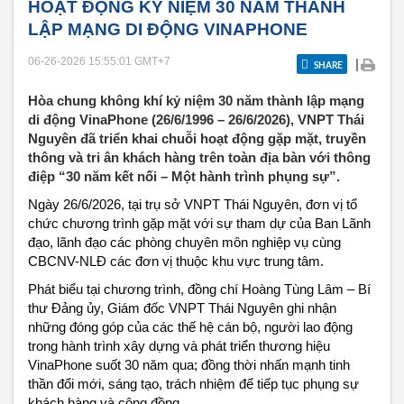
HOẠT ĐỘNG KỶ NIỆM 30 NĂM THÀNH
LẬP MẠNG DI ĐỘNG VINAPHONE
06-26-2026 15:55:01
GMT+7
|
SHARE
Hòa chung không khí kỷ niệm 30 năm thành lập mạng
di động VinaPhone (26/6/1996 – 26/6/2026), VNPT Thái
Nguyên đã triển khai chuỗi hoạt động gặp mặt, truyền
thông và tri ân khách hàng trên toàn địa bàn với thông
điệp “30 năm kết nối – Một hành trình phụng sự”.
Ngày 26/6/2026, tại trụ sở VNPT Thái Nguyên, đơn vị tổ 
chức chương trình gặp mặt với sự tham dự của Ban Lãnh 
đạo, lãnh đạo các phòng chuyên môn nghiệp vụ cùng 
CBCNV-NLĐ các đơn vị thuộc khu vực trung tâm.
Phát biểu tại chương trình, đồng chí Hoàng Tùng Lâm – Bí 
thư Đảng ủy, Giám đốc VNPT Thái Nguyên ghi nhận 
những đóng góp của các thế hệ cán bộ, người lao động 
trong hành trình xây dựng và phát triển thương hiệu 
VinaPhone suốt 30 năm qua; đồng thời nhấn mạnh tinh 
thần đổi mới, sáng tạo, trách nhiệm để tiếp tục phụng sự 
khách hàng và cộng đồng.