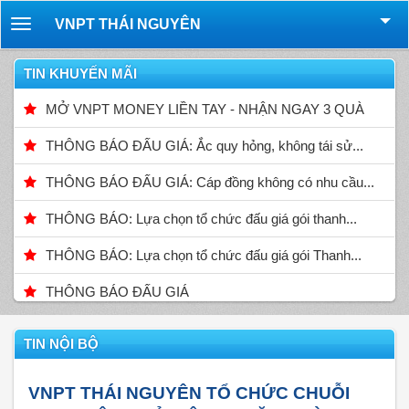
VNPT THÁI NGUYÊN
Toggle
navigation
TIN KHUYẾN MÃI
MỞ VNPT MONEY LIỀN TAY - NHẬN NGAY 3 QUÀ
THÔNG BÁO ĐẤU GIÁ: Ắc quy hỏng, không tái sử...
THÔNG BÁO ĐẤU GIÁ: Cáp đồng không có nhu cầu...
THÔNG BÁO: Lựa chọn tổ chức đấu giá gói thanh...
THÔNG BÁO: Lựa chọn tổ chức đấu giá gói Thanh...
THÔNG BÁO ĐẤU GIÁ
TIN NỘI BỘ
VNPT THÁI NGUYÊN TỔ CHỨC CHUỖI