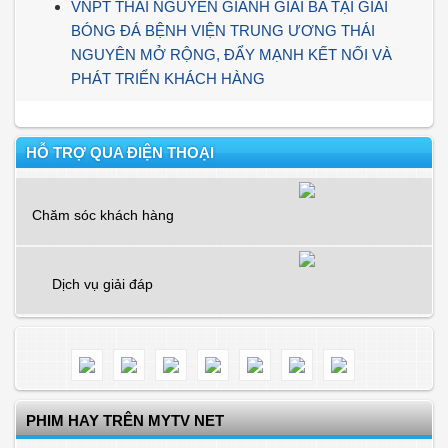
VNPT THÁI NGUYÊN GIÀNH GIẢI BA TẠI GIẢI
BÓNG ĐÁ BỆNH VIỆN TRUNG ƯƠNG THÁI
NGUYÊN MỞ RỘNG, ĐẨY MẠNH KẾT NỐI VÀ
PHÁT TRIỂN KHÁCH HÀNG
HỖ TRỢ QUA ĐIỆN THOẠI
Chăm sóc khách hàng
Dịch vụ giải đáp
PHIM HAY TRÊN MYTV NET