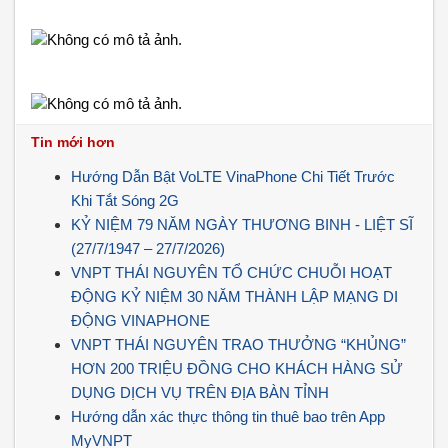
Tin mới hơn
Hướng Dẫn Bật VoLTE VinaPhone Chi Tiết Trước
Khi Tắt Sóng 2G
KỶ NIỆM 79 NĂM NGÀY THƯƠNG BINH - LIỆT SĨ
(27/7/1947 – 27/7/2026)
VNPT THÁI NGUYÊN TỔ CHỨC CHUỖI HOẠT
ĐỘNG KỶ NIỆM 30 NĂM THÀNH LẬP MẠNG DI
ĐỘNG VINAPHONE
VNPT THÁI NGUYÊN TRAO THƯỞNG “KHỦNG”
HƠN 200 TRIỆU ĐỒNG CHO KHÁCH HÀNG SỬ
DỤNG DỊCH VỤ TRÊN ĐỊA BÀN TỈNH
Hướng dẫn xác thực thông tin thuê bao trên App
MyVNPT