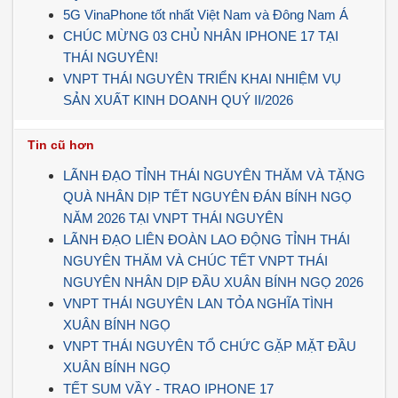
5G VinaPhone tốt nhất Việt Nam và Đông Nam Á
CHÚC MỪNG 03 CHỦ NHÂN IPHONE 17 TẠI
THÁI NGUYÊN!
VNPT THÁI NGUYÊN TRIỂN KHAI NHIỆM VỤ
SẢN XUẤT KINH DOANH QUÝ II/2026
Tin cũ hơn
LÃNH ĐẠO TỈNH THÁI NGUYÊN THĂM VÀ TẶNG
QUÀ NHÂN DỊP TẾT NGUYÊN ĐÁN BÍNH NGỌ
NĂM 2026 TẠI VNPT THÁI NGUYÊN
LÃNH ĐẠO LIÊN ĐOÀN LAO ĐỘNG TỈNH THÁI
NGUYÊN THĂM VÀ CHÚC TẾT VNPT THÁI
NGUYÊN NHÂN DỊP ĐẦU XUÂN BÍNH NGỌ 2026
VNPT THÁI NGUYÊN LAN TỎA NGHĨA TÌNH
XUÂN BÍNH NGỌ
VNPT THÁI NGUYÊN TỔ CHỨC GẶP MẶT ĐẦU
XUÂN BÍNH NGỌ
TẾT SUM VẦY - TRAO IPHONE 17