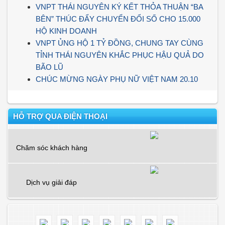
VNPT THÁI NGUYÊN KÝ KẾT THỎA THUẬN “BA
BÊN” THÚC ĐẨY CHUYỂN ĐỔI SỐ CHO 15.000
HỘ KINH DOANH
VNPT ỦNG HỘ 1 TỶ ĐỒNG, CHUNG TAY CÙNG
TỈNH THÁI NGUYÊN KHẮC PHỤC HẬU QUẢ DO
BÃO LŨ
CHÚC MỪNG NGÀY PHỤ NỮ VIỆT NAM 20.10
HỖ TRỢ QUA ĐIỆN THOẠI
Chăm sóc khách hàng
Dịch vụ giải đáp