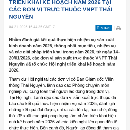
TRIỂN KHAI KẾ HOẠCH NĂM 2026 TẠI
CÁC ĐƠN VỊ TRỰC THUỘC VNPT THÁI
NGUYÊN
04-21-2026 16:44:35
GMT+7
|
SHARE
Nhằm đánh giá kết quả thực hiện nhiệm vụ sản xuất
kinh doanh năm 2025, thống nhất mục tiêu, nhiệm vụ
và các giải pháp triển khai trong năm 2026, từ ngày 14–
20/01/2026, các đơn vị sản xuất trực thuộc VNPT Thái
Nguyên đã tổ chức Hội nghị triển khai kế hoạch năm
2026.
Tham dự Hội nghị tại các đơn vị có Ban Giám đốc Viễn
thông Thái Nguyên, lãnh đạo các Phòng chuyên môn
nghiệp vụ; cùng toàn thể người lao động trong đơn vị.
Tại Hội nghị, Lãnh đạo các đơn vị sản xuất trực thuộc đã
báo cáo kết quả thực hiện nhiệm vụ năm 2025, đánh giá
những kết quả đạt được, chỉ ra các tồn tại, hạn chế; đồng
thời đề xuất các giải pháp trọng tâm nhằm triển khai hiệu
quả kế hoạch năm 2026 và các kiến nghị liên quan đến tổ
chức thực hiện. Bên cạnh đó, Người lao động đã tham gia