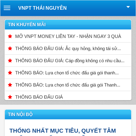
VNPT THÁI NGUYÊN
Toggle
navigation
TIN KHUYẾN MÃI
MỞ VNPT MONEY LIỀN TAY - NHẬN NGAY 3 QUÀ
THÔNG BÁO ĐẤU GIÁ: Ắc quy hỏng, không tái sử...
THÔNG BÁO ĐẤU GIÁ: Cáp đồng không có nhu cầu...
THÔNG BÁO: Lựa chọn tổ chức đấu giá gói thanh...
THÔNG BÁO: Lựa chọn tổ chức đấu giá gói Thanh...
THÔNG BÁO ĐẤU GIÁ
TIN NỘI BỘ
THỐNG NHẤT MỤC TIÊU, QUYẾT TÂM