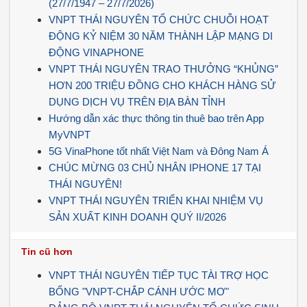
(27/7/1947 – 27/7/2026)
VNPT THÁI NGUYÊN TỔ CHỨC CHUỖI HOẠT
ĐỘNG KỶ NIỆM 30 NĂM THÀNH LẬP MẠNG DI
ĐỘNG VINAPHONE
VNPT THÁI NGUYÊN TRAO THƯỞNG “KHỦNG”
HƠN 200 TRIỆU ĐỒNG CHO KHÁCH HÀNG SỬ
DỤNG DỊCH VỤ TRÊN ĐỊA BÀN TỈNH
Hướng dẫn xác thực thông tin thuê bao trên App
MyVNPT
5G VinaPhone tốt nhất Việt Nam và Đông Nam Á
CHÚC MỪNG 03 CHỦ NHÂN IPHONE 17 TẠI
THÁI NGUYÊN!
VNPT THÁI NGUYÊN TRIỂN KHAI NHIỆM VỤ
SẢN XUẤT KINH DOANH QUÝ II/2026
Tin cũ hơn
VNPT THÁI NGUYÊN TIẾP TỤC TÀI TRỢ HỌC
BỔNG "VNPT-CHẮP CÁNH ƯỚC MƠ"