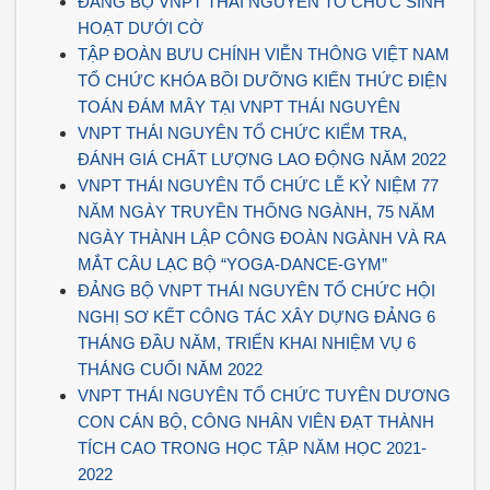
ĐẢNG BỘ VNPT THÁI NGUYÊN TỔ CHỨC SINH
HOẠT DƯỚI CỜ
TẬP ĐOÀN BƯU CHÍNH VIỄN THÔNG VIỆT NAM
TỔ CHỨC KHÓA BỒI DƯỠNG KIẾN THỨC ĐIỆN
TOÁN ĐÁM MÂY TẠI VNPT THÁI NGUYÊN
VNPT THÁI NGUYÊN TỔ CHỨC KIỂM TRA,
ĐÁNH GIÁ CHẤT LƯỢNG LAO ĐỘNG NĂM 2022
VNPT THÁI NGUYÊN TỔ CHỨC LỄ KỶ NIỆM 77
NĂM NGÀY TRUYỀN THỐNG NGÀNH, 75 NĂM
NGÀY THÀNH LẬP CÔNG ĐOÀN NGÀNH VÀ RA
MẮT CÂU LẠC BỘ “YOGA-DANCE-GYM”
ĐẢNG BỘ VNPT THÁI NGUYÊN TỔ CHỨC HỘI
NGHỊ SƠ KẾT CÔNG TÁC XÂY DỰNG ĐẢNG 6
THÁNG ĐẦU NĂM, TRIỂN KHAI NHIỆM VỤ 6
THÁNG CUỐI NĂM 2022
VNPT THÁI NGUYÊN TỔ CHỨC TUYÊN DƯƠNG
CON CÁN BỘ, CÔNG NHÂN VIÊN ĐẠT THÀNH
TÍCH CAO TRONG HỌC TẬP NĂM HỌC 2021-
2022