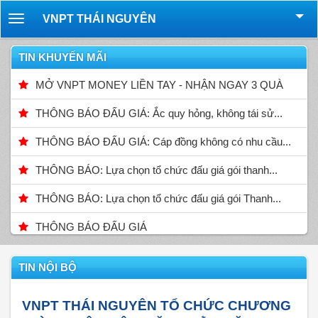
VNPT THÁI NGUYÊN
Toggle
navigation
TIN KHUYẾN MÃI
MỞ VNPT MONEY LIỀN TAY - NHẬN NGAY 3 QUÀ
THÔNG BÁO ĐẤU GIÁ: Ắc quy hỏng, không tái sử...
THÔNG BÁO ĐẤU GIÁ: Cáp đồng không có nhu cầu...
THÔNG BÁO: Lựa chọn tổ chức đấu giá gói thanh...
THÔNG BÁO: Lựa chọn tổ chức đấu giá gói Thanh...
THÔNG BÁO ĐẤU GIÁ
TIN NỘI BỘ
VNPT THÁI NGUYÊN TỔ CHỨC CHƯƠNG