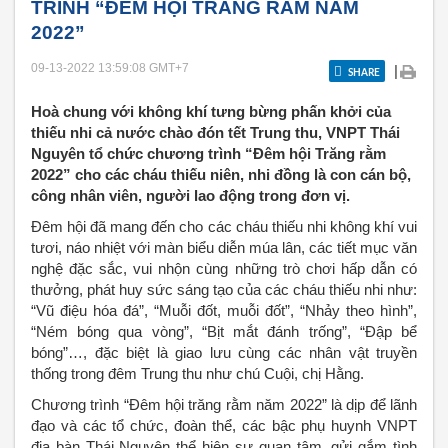
TRÌNH “ĐÊM HỘI TRĂNG RẰM NĂM
2022”
09-13-2022 13:59:08
GMT+7
|
SHARE
Hoà chung với không khí tưng bừng phấn khởi của
thiếu nhi cả nước chào đón tết Trung thu, VNPT Thái
Nguyên tổ chức chương trình “Đêm hội Trăng rằm
2022” cho các cháu thiếu niên, nhi đồng là con cán bộ,
công nhân viên, người lao động trong đơn vị.
Đêm hội đã mang đến cho các cháu thiếu nhi không khí vui
tươi, náo nhiệt với màn biểu diễn múa lân, các tiết mục văn
nghệ đặc sắc, vui nhộn cùng những trò chơi hấp dẫn có
thưởng, phát huy sức sáng tạo của các cháu thiếu nhi như:
“Vũ điệu hóa đá”, “Muỗi đốt, muỗi đốt”, “Nhảy theo hình”,
“Ném bóng qua vòng”, “Bịt mắt đánh trống”, “Đập bể
bóng”…, đặc biệt là giao lưu cùng các nhân vật truyền
thống trong đêm Trung thu như chú Cuội, chị Hằng.
Chương trình “Đêm hội trăng rằm năm 2022” là dịp để lãnh
đạo và các tổ chức, đoàn thể, các bậc phụ huynh VNPT
địa bàn Thái Nguyên thể hiện sự quan tâm, gửi gắm tình