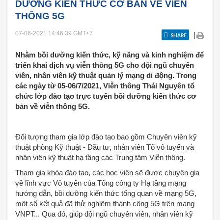
DƯỠNG KIẾN THỨC CƠ BẢN VỀ VIỄN
THÔNG 5G
07-06-2021 14:46:39
GMT+7
|
SHARE
Nhằm bồi dưỡng kiến thức, kỹ năng và kinh nghiệm để
triển khai dịch vụ viễn thông 5G cho đội ngũ chuyên
viên, nhân viên kỹ thuật quản lý mạng di động. Trong
các ngày từ 05-06/7/2021, Viễn thông Thái Nguyên tổ
chức lớp đào tạo trực tuyến bồi dưỡng kiến thức cơ
bản về viễn thông 5G.
Đối tượng tham gia lớp đào tạo bao gồm Chuyên viên kỹ
thuật phòng Kỹ thuật - Đầu tư, nhân viên Tổ vô tuyến và
nhân viên kỹ thuật hạ tầng các Trung tâm Viễn thông.
Tham gia khóa đào tạo, các học viên sẽ được chuyên gia
về lĩnh vực Vô tuyến của Tổng công ty Hạ tầng mạng
hướng dẫn, bồi dưỡng kiến thức tổng quan về mạng 5G,
một số kết quả đã thử nghiệm thành công 5G trên mạng
VNPT... Qua đó, giúp đội ngũ chuyên viên, nhân viên kỹ