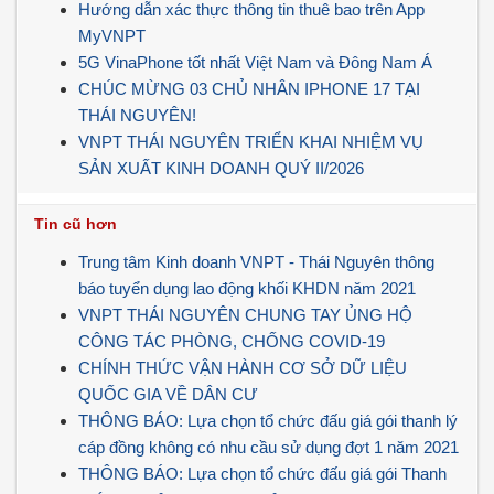
Hướng dẫn xác thực thông tin thuê bao trên App
MyVNPT
5G VinaPhone tốt nhất Việt Nam và Đông Nam Á
CHÚC MỪNG 03 CHỦ NHÂN IPHONE 17 TẠI
THÁI NGUYÊN!
VNPT THÁI NGUYÊN TRIỂN KHAI NHIỆM VỤ
SẢN XUẤT KINH DOANH QUÝ II/2026
Tin cũ hơn
Trung tâm Kinh doanh VNPT - Thái Nguyên thông
báo tuyển dụng lao động khối KHDN năm 2021
VNPT THÁI NGUYÊN CHUNG TAY ỦNG HỘ
CÔNG TÁC PHÒNG, CHỐNG COVID-19
CHÍNH THỨC VẬN HÀNH CƠ SỞ DỮ LIỆU
QUỐC GIA VỀ DÂN CƯ
THÔNG BÁO: Lựa chọn tổ chức đấu giá gói thanh lý
cáp đồng không có nhu cầu sử dụng đợt 1 năm 2021
THÔNG BÁO: Lựa chọn tổ chức đấu giá gói Thanh