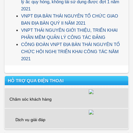
lý ắc quy hỏng, không tái sử dụng được đợt 1 năm
2021
VNPT ĐỊA BÀN THÁI NGUYÊN TỔ CHỨC GIAO
BAN ĐỊA BÀN QUÝ II NĂM 2021
VNPT THÁI NGUYÊN GIỚI THIỆU, TRIỂN KHAI
PHẦN MỀM QUẢN LÝ CÔNG TÁC ĐẢNG
CÔNG ĐOÀN VNPT ĐỊA BÀN THÁI NGUYÊN TỔ
CHỨC HỘI NGHỊ TRIỂN KHAI CÔNG TÁC NĂM
2021
HỖ TRỢ QUA ĐIỆN THOẠI
Chăm sóc khách hàng
Dịch vụ giải đáp