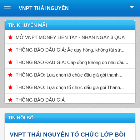
VNPT THÁI NGUYÊN
Toggle
navigation
TIN KHUYẾN MÃI
MỞ VNPT MONEY LIỀN TAY - NHẬN NGAY 3 QUÀ
THÔNG BÁO ĐẤU GIÁ: Ắc quy hỏng, không tái sử...
THÔNG BÁO ĐẤU GIÁ: Cáp đồng không có nhu cầu...
THÔNG BÁO: Lựa chọn tổ chức đấu giá gói thanh...
THÔNG BÁO: Lựa chọn tổ chức đấu giá gói Thanh...
THÔNG BÁO ĐẤU GIÁ
TIN NỘI BỘ
VNPT THÁI NGUYÊN TỔ CHỨC LỚP BỒI