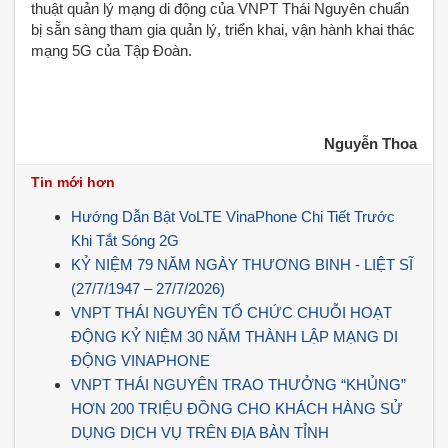
thuật quản lý mạng di động của VNPT Thái Nguyên chuẩn
bị sẵn sàng tham gia quản lý, triển khai, vận hành khai thác
mạng 5G của Tập Đoàn.
Nguyễn Thoa
Tin mới hơn
Hướng Dẫn Bật VoLTE VinaPhone Chi Tiết Trước
Khi Tắt Sóng 2G
KỶ NIỆM 79 NĂM NGÀY THƯƠNG BINH - LIỆT SĨ
(27/7/1947 – 27/7/2026)
VNPT THÁI NGUYÊN TỔ CHỨC CHUỖI HOẠT
ĐỘNG KỶ NIỆM 30 NĂM THÀNH LẬP MẠNG DI
ĐỘNG VINAPHONE
VNPT THÁI NGUYÊN TRAO THƯỞNG “KHỦNG”
HƠN 200 TRIỆU ĐỒNG CHO KHÁCH HÀNG SỬ
DỤNG DỊCH VỤ TRÊN ĐỊA BÀN TỈNH