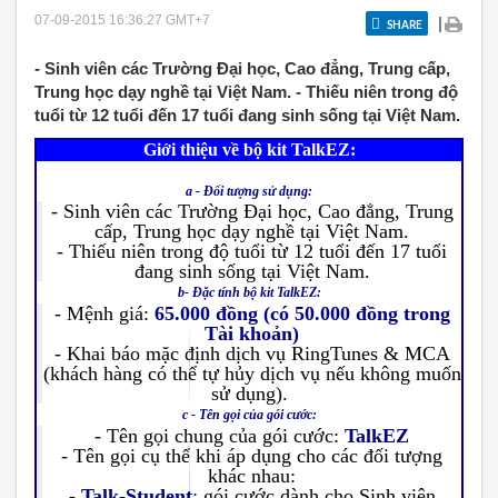
07-09-2015 16:36:27
GMT+7
|
SHARE
- Sinh viên các Trường Đại học, Cao đẳng, Trung cấp,
Trung học dạy nghề tại Việt Nam. - Thiếu niên trong độ
tuổi từ 12 tuổi đến 17 tuổi đang sinh sống tại Việt Nam.
Giới thiệu về bộ kit TalkEZ:
a - Đối tượng sử dụng:
- Sinh viên các Trường Đại học, Cao đẳng, Trung
cấp, Trung học dạy nghề tại Việt Nam.
- Thiếu niên trong độ tuổi từ 12 tuổi đến 17 tuổi
đang sinh sống tại Việt Nam.
b- Đặc tính bộ kit TalkEZ:
- Mệnh giá:
65.000 đồng (có 50.000 đồng trong
Tài khoản)
- Khai báo mặc định dịch vụ RingTunes & MCA
(khách hàng có thể tự hủy dịch vụ nếu không muốn
sử dụng).
c - Tên gọi của gói cước:
- Tên gọi chung của gói cước:
TalkEZ
- Tên gọi cụ thể khi áp dụng cho các đối tượng
khác nhau:
-
Talk-Student
:
gói cước dành cho Sinh viên