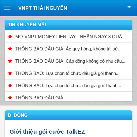
VNPT THÁI NGUYÊN
Toggle
navigation
TIN KHUYẾN MÃI
MỞ VNPT MONEY LIỀN TAY - NHẬN NGAY 3 QUÀ
THÔNG BÁO ĐẤU GIÁ: Ắc quy hỏng, không tái sử...
THÔNG BÁO ĐẤU GIÁ: Cáp đồng không có nhu cầu...
THÔNG BÁO: Lựa chọn tổ chức đấu giá gói thanh...
THÔNG BÁO: Lựa chọn tổ chức đấu giá gói Thanh...
THÔNG BÁO ĐẤU GIÁ
DI ĐỘNG
Giới thiệu gói cước TalkEZ