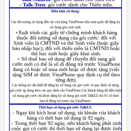
-
Talk-Teen
:
gói cước dành cho Thiếu niên.
Điều kiện sử dụng:
Các đối tượng sử dụng đến các cửa hàng VinaPhone trên toàn quốc để đăng ký
sử dụng gói cước mới:
+Xuất trình các giấy tờ chứng minh khách hàng
thuộc đối tượng sử dụng của gói cước: đối với
Sinh viên là CMTND và thẻ Sinh viên (hoặc giấy
báo nhập học); đối với thiếu niên là CMTND hoặc
thẻ học sinh hoặc giấy khai sinh.
+ Số thuê bao sử dụng để chuyển đổi sang gói
cước mới có thể là số di động trả trước VinaPhone
đang có hoặc số mua mới hoặc số được tặng (việc
tặng SIM sẽ được VinaPhone quy định cụ thể theo
từng đợt).
Các thông tin cần thiết để đăng ký sử dụng các gói cước và quy định sử dụng
gói cước áp dụng theo các quy định của VinaPhone.Các khách hàng đủ điều kiện
sử dụng gói cước chỉ được đăng ký sử dụng gói cước TalkEZ cho 01 số thuê
bao di động trả trước của VinaPhone.
Thời hạn sử dụng gói cước TalkEZ:
- Ngay khi kích hoạt sử dụng, tài khoản của khách
hàng có thời hạn sử dụng là 92 ngày.
- Trong thời hạn 92 ngày, nếu khách hàng phát sinh
cuộc gọi có cước thì thời hạn sử dụng lại được tính