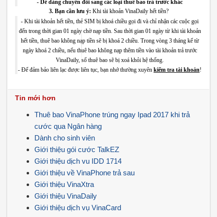
-
Dễ dàng chuyển đổi sang các loại thuê bao trả trước khác
3. Bạn cần lưu ý:
Khi tài khoản VinaDaily hết tiền?
- Khi tài khoản hết tiền, thẻ SIM bị khoá chiều gọi đi và chỉ nhận các cuộc gọi
đến trong thời gian 01 ngày chờ nạp tiền. Sau thời gian 01 ngày từ khi tài khoản
hết tiền, thuê bao không nạp tiền sẽ bị khoá 2 chiều. Trong vòng 3 tháng kể từ
ngày khoá 2 chiều, nếu thuê bao không nạp thêm tiền vào tài khoản trả trước
VinaDaily, số thuê bao sẽ bị xoá khỏi hệ thống.
- Để đảm bảo liên lạc được liên tục, bạn nhớ thường xuyên
kiểm tra tài khoản
!
Tin mới hơn
Thuê bao VinaPhone trúng ngay Ipad 2017 khi trả
cước qua Ngân hàng
Dành cho sinh viên
Giới thiệu gói cước TalkEZ
Giới thiệu dịch vu IDD 1714
Giới thiệu về VinaPhone trả sau
Giới thiệu VinaXtra
Giới thiệu VinaDaily
Giới thiệu dịch vụ VinaCard