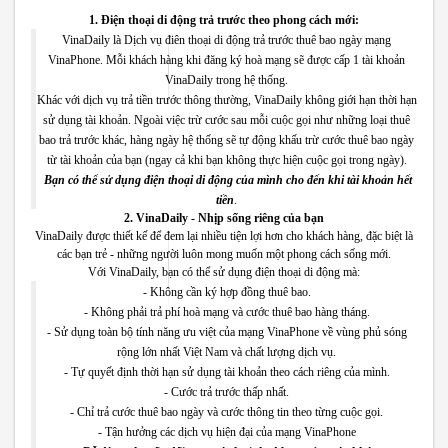
1. Điện thoại di động trả trước theo phong cách mới:
VinaDaily là Dịch vụ điên thoại di động trả trước thuê bao ngày mạng
VinaPhone. Mỗi khách hàng khi đăng ký hoà mạng sẽ được cấp 1 tài khoản
VinaDaily trong hệ thống.
Khác với dịch vụ trả tiền trước thông thường, VinaDaily không giới hạn thời hạn
sử dụng tài khoản. Ngoài việc trừ cước sau mỗi cuộc gọi như những loại thuê
bao trả trước khác, hàng ngày hệ thống sẽ tự động khấu trừ cước thuê bao ngày
từ tài khoản của bạn (ngay cả khi bạn không thực hiện cuộc gọi trong ngày).
Bạn có thể sử dụng điện thoại di động của mình cho đến khi tài khoản hết
tiền
.
2. VinaDaily - Nhịp sống riêng của bạn
VinaDaily được thiết kế để đem lại nhiều tiện lợi hơn cho khách hàng, đặc biệt là
các bạn trẻ - những người luôn mong muốn một phong cách sống mới.
Với VinaDaily, bạn có thể sử dụng điện thoại di động mà:
- Không cần ký hợp đồng thuê bao.
- Không phải trả phí hoà mạng và cước thuê bao hàng tháng.
- Sử dụng toàn bộ tính năng ưu việt của mạng VinaPhone về vùng phủ sóng
rộng lớn nhất Việt Nam và chất lượng dịch vụ.
- Tự quyết định thời hạn sử dụng tài khoản theo cách riêng của mình.
- Cước trả trước thấp nhất.
- Chỉ trả cước thuê bao ngày và cước thông tin theo từng cuộc gọi.
- Tận hưởng các dịch vụ hiện đại của mạng VinaPhone