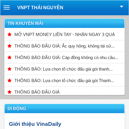
VNPT THÁI NGUYÊN
Toggle
navigation
TIN KHUYẾN MÃI
MỞ VNPT MONEY LIỀN TAY - NHẬN NGAY 3 QUÀ
THÔNG BÁO ĐẤU GIÁ: Ắc quy hỏng, không tái sử...
THÔNG BÁO ĐẤU GIÁ: Cáp đồng không có nhu cầu...
THÔNG BÁO: Lựa chọn tổ chức đấu giá gói thanh...
THÔNG BÁO: Lựa chọn tổ chức đấu giá gói Thanh...
THÔNG BÁO ĐẤU GIÁ
DI ĐỘNG
Giới thiệu VinaDaily