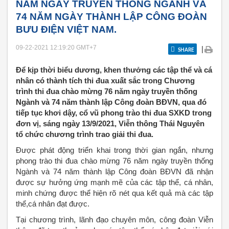
NĂM NGÀY TRUYỀN THỐNG NGÀNH VÀ
74 NĂM NGÀY THÀNH LẬP CÔNG ĐOÀN
BƯU ĐIỆN VIỆT NAM.
09-22-2021 12:19:20
GMT+7
|
SHARE
Để kịp thời biểu dương, khen thưởng các tập thể và cá
nhân có thành tích thi đua xuất sắc trong Chương
trình thi đua chào mừng 76 năm ngày truyền thống
Ngành và 74 năm thành lập Công đoàn BĐVN, qua đó
tiếp tục khơi dậy, cổ vũ phong trào thi đua SXKD trong
đơn vị, sáng ngày 13/9/2021, Viễn thông Thái Nguyên
tổ chức chương trình trao giải thi đua.
Được phát động triển khai trong thời gian ngắn, nhưng
phong trào thi đua chào mừng 76 năm ngày truyền thống
Ngành và 74 năm thành lập Công đoàn BĐVN đã nhận
được sự hưởng ứng mạnh mẽ của các tập thể, cá nhân,
minh chứng được thể hiện rõ nét qua kết quả mà các tập
thể,cá nhân đạt được.
Tại chương trình, lãnh đạo chuyên môn, công đoàn Viễn