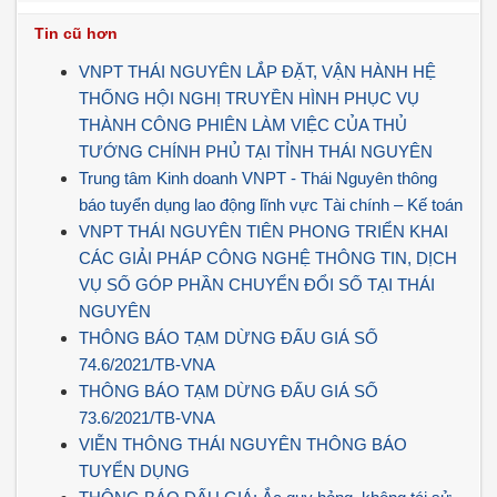
Tin cũ hơn
VNPT THÁI NGUYÊN LẮP ĐẶT, VẬN HÀNH HỆ
THỐNG HỘI NGHỊ TRUYỀN HÌNH PHỤC VỤ
THÀNH CÔNG PHIÊN LÀM VIỆC CỦA THỦ
TƯỚNG CHÍNH PHỦ TẠI TỈNH THÁI NGUYÊN
Trung tâm Kinh doanh VNPT - Thái Nguyên thông
báo tuyển dụng lao động lĩnh vực Tài chính – Kế toán
VNPT THÁI NGUYÊN TIÊN PHONG TRIỂN KHAI
CÁC GIẢI PHÁP CÔNG NGHỆ THÔNG TIN, DỊCH
VỤ SỐ GÓP PHẦN CHUYỂN ĐỔI SỐ TẠI THÁI
NGUYÊN
THÔNG BÁO TẠM DỪNG ĐẤU GIÁ SỐ
74.6/2021/TB-VNA
THÔNG BÁO TẠM DỪNG ĐẤU GIÁ SỐ
73.6/2021/TB-VNA
VIỄN THÔNG THÁI NGUYÊN THÔNG BÁO
TUYỂN DỤNG