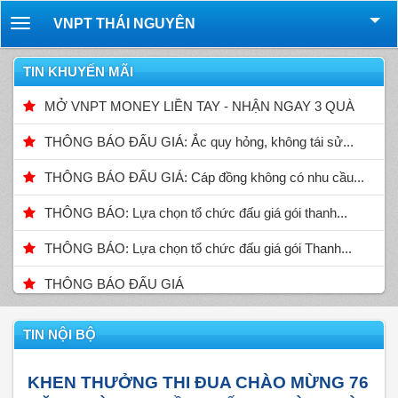
VNPT THÁI NGUYÊN
Toggle
navigation
TIN KHUYẾN MÃI
MỞ VNPT MONEY LIỀN TAY - NHẬN NGAY 3 QUÀ
THÔNG BÁO ĐẤU GIÁ: Ắc quy hỏng, không tái sử...
THÔNG BÁO ĐẤU GIÁ: Cáp đồng không có nhu cầu...
THÔNG BÁO: Lựa chọn tổ chức đấu giá gói thanh...
THÔNG BÁO: Lựa chọn tổ chức đấu giá gói Thanh...
THÔNG BÁO ĐẤU GIÁ
TIN NỘI BỘ
KHEN THƯỞNG THI ĐUA CHÀO MỪNG 76