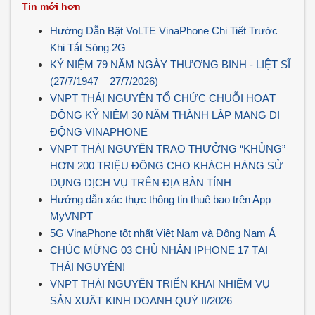
Tin mới hơn
Hướng Dẫn Bật VoLTE VinaPhone Chi Tiết Trước
Khi Tắt Sóng 2G
KỶ NIỆM 79 NĂM NGÀY THƯƠNG BINH - LIỆT SĨ
(27/7/1947 – 27/7/2026)
VNPT THÁI NGUYÊN TỔ CHỨC CHUỖI HOẠT
ĐỘNG KỶ NIỆM 30 NĂM THÀNH LẬP MẠNG DI
ĐỘNG VINAPHONE
VNPT THÁI NGUYÊN TRAO THƯỞNG “KHỦNG”
HƠN 200 TRIỆU ĐỒNG CHO KHÁCH HÀNG SỬ
DỤNG DỊCH VỤ TRÊN ĐỊA BÀN TỈNH
Hướng dẫn xác thực thông tin thuê bao trên App
MyVNPT
5G VinaPhone tốt nhất Việt Nam và Đông Nam Á
CHÚC MỪNG 03 CHỦ NHÂN IPHONE 17 TẠI
THÁI NGUYÊN!
VNPT THÁI NGUYÊN TRIỂN KHAI NHIỆM VỤ
SẢN XUẤT KINH DOANH QUÝ II/2026