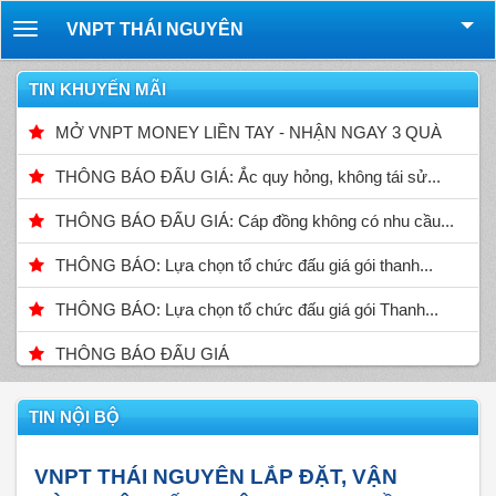
VNPT THÁI NGUYÊN
Toggle
navigation
TIN KHUYẾN MÃI
MỞ VNPT MONEY LIỀN TAY - NHẬN NGAY 3 QUÀ
THÔNG BÁO ĐẤU GIÁ: Ắc quy hỏng, không tái sử...
THÔNG BÁO ĐẤU GIÁ: Cáp đồng không có nhu cầu...
THÔNG BÁO: Lựa chọn tổ chức đấu giá gói thanh...
THÔNG BÁO: Lựa chọn tổ chức đấu giá gói Thanh...
THÔNG BÁO ĐẤU GIÁ
TIN NỘI BỘ
VNPT THÁI NGUYÊN LẮP ĐẶT, VẬN