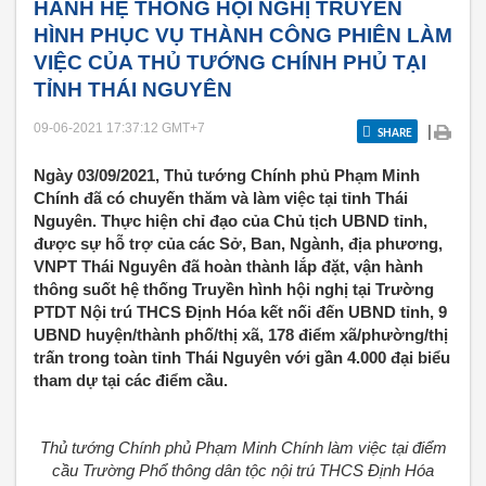
HÀNH HỆ THỐNG HỘI NGHỊ TRUYỀN
HÌNH PHỤC VỤ THÀNH CÔNG PHIÊN LÀM
VIỆC CỦA THỦ TƯỚNG CHÍNH PHỦ TẠI
TỈNH THÁI NGUYÊN
09-06-2021 17:37:12
GMT+7
|
SHARE
Ngày 03/09/2021, Thủ tướng Chính phủ Phạm Minh
Chính đã có chuyến thăm và làm việc tại tỉnh Thái
Nguyên. Thực hiện chỉ đạo của Chủ tịch UBND tỉnh,
được sự hỗ trợ của các Sở, Ban, Ngành, địa phương,
VNPT Thái Nguyên đã hoàn thành lắp đặt, vận hành
thông suốt hệ thống Truyền hình hội nghị tại Trường
PTDT Nội trú THCS Định Hóa kết nối đến UBND tỉnh, 9
UBND huyện/thành phố/thị xã, 178 điểm xã/phường/thị
trấn trong toàn tỉnh Thái Nguyên với gần 4.000 đại biểu
tham dự tại các điểm cầu.
Thủ tướng Chính phủ Phạm Minh Chính làm việc tại điểm
cầu Trường Phổ thông dân tộc nội trú THCS Định Hóa