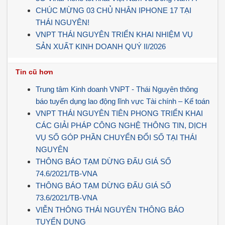
CHÚC MỪNG 03 CHỦ NHÂN IPHONE 17 TẠI
THÁI NGUYÊN!
VNPT THÁI NGUYÊN TRIỂN KHAI NHIỆM VỤ
SẢN XUẤT KINH DOANH QUÝ II/2026
Tin cũ hơn
Trung tâm Kinh doanh VNPT - Thái Nguyên thông
báo tuyển dụng lao động lĩnh vực Tài chính – Kế toán
VNPT THÁI NGUYÊN TIÊN PHONG TRIỂN KHAI
CÁC GIẢI PHÁP CÔNG NGHỆ THÔNG TIN, DỊCH
VỤ SỐ GÓP PHẦN CHUYỂN ĐỔI SỐ TẠI THÁI
NGUYÊN
THÔNG BÁO TẠM DỪNG ĐẤU GIÁ SỐ
74.6/2021/TB-VNA
THÔNG BÁO TẠM DỪNG ĐẤU GIÁ SỐ
73.6/2021/TB-VNA
VIỄN THÔNG THÁI NGUYÊN THÔNG BÁO
TUYỂN DỤNG