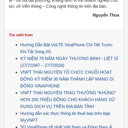
tế - xã hội địa phương, khẳng định vị thế doanh nghiệp chủ
lực về Viễn thông – Công nghệ thông tin trên địa bàn.
Nguyễn Thoa
Tin mới hơn
Hướng Dẫn Bật VoLTE VinaPhone Chi Tiết Trước
Khi Tắt Sóng 2G
KỶ NIỆM 79 NĂM NGÀY THƯƠNG BINH - LIỆT SĨ
(27/7/1947 – 27/7/2026)
VNPT THÁI NGUYÊN TỔ CHỨC CHUỖI HOẠT
ĐỘNG KỶ NIỆM 30 NĂM THÀNH LẬP MẠNG DI
ĐỘNG VINAPHONE
VNPT THÁI NGUYÊN TRAO THƯỞNG “KHỦNG”
HƠN 200 TRIỆU ĐỒNG CHO KHÁCH HÀNG SỬ
DỤNG DỊCH VỤ TRÊN ĐỊA BÀN TỈNH
Hướng dẫn xác thực thông tin thuê bao trên App
MyVNPT
5G VinaPhone tốt nhất Việt Nam và Đông Nam Á