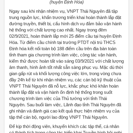
(huyện Định Hóa)
Ngay sau khi nhận nhiệm vụ, VNPT Thái Nguyên đã tập
trung nguồn lực, khẩn trương triển khai hoàn thành lắp đặt
đường truyền, thiết bị, cấu hình dịch vụ đảm bảo vận hành
hệ thống với chất lượng cao nhất. Ngay trong đêm
02/9/2021, hoàn thành lắp mới 25 điểm cầu tại huyện Định
Hóa. Từ điểm cầu chính tại trường PTDT nội trú THCS
Định hóa kết nối toàn bộ 188 điểm cầu trên địa bàn toàn
tỉnh tham gia chương trình làm việc, công tác vận hành,
kiểm thử được hoàn tất vào sáng 03/9/2021 với chất lượng
âm thanh, hình ảnh tốt nhất sẵn sàng phục vụ. Mặc dù thời
gian gấp rút và khối lượng công việc lớn, trong vòng chưa
đầy 24h kể từ khi nhận nhiệm vụ, các cán bộ kỹ thuật của
VNPT Thái Nguyên đã nỗ lực, khắc phục khó khăn hoàn
thành lắp đặt và vận hành ổn định hệ thống trong suốt
chương trình làm việc của Thủ tướng với tỉnh Thái
Nguyên. Sau buổi làm việc, Lãnh đạo tỉnh Thái Nguyên đã
ghi nhận và đánh giá cao kết quả thực hiện nhiệm vụ của
tập thể cán bộ, người lao động VNPT Thái Nguyên.
Để kịp thời động viên, khuyến khích các tập thể, cá nhân
có thành tích trong công tác triển khai Truyền hình hội nghị