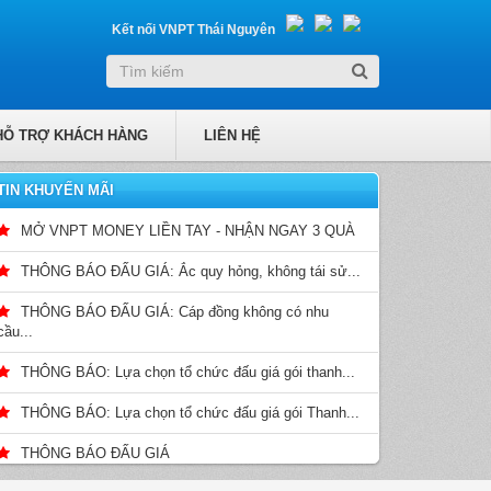
Kết nối VNPT Thái Nguyên
HỖ TRỢ KHÁCH HÀNG
LIÊN HỆ
TIN KHUYẾN MÃI
MỞ VNPT MONEY LIỀN TAY - NHẬN NGAY 3 QUÀ
THÔNG BÁO ĐẤU GIÁ: Ắc quy hỏng, không tái sử...
THÔNG BÁO ĐẤU GIÁ: Cáp đồng không có nhu
cầu...
THÔNG BÁO: Lựa chọn tổ chức đấu giá gói thanh...
THÔNG BÁO: Lựa chọn tổ chức đấu giá gói Thanh...
THÔNG BÁO ĐẤU GIÁ