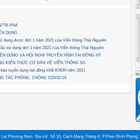
1/TB-VNA
ỂN DỤNG
 dụng được đợt 1 năm 2021 của Viễn thông Thái Nguyên
u sử dụng đợt 1 năm 2021 của Viễn thông Thái Nguyên
N DÙNG VÀ HỘI NGHỊ TRUYỀN HÌNH TẠI ĐỒNG HỶ
G KIẾN THỨC CƠ BẢN VỀ VIỄN THÔNG 5G
báo tuyển dụng lao động khối KHDN năm 2021
NG TÁC PHÒNG, CHỐNG COVID-19
 Lại Phương Nam. Địa chỉ: Số 10, Cách Mạng Tháng 8, P.Phan Đình Phùng, 