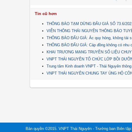
Tin cũ hơn
THÔNG BÁO TẠM DỪNG ĐẤU GIÁ SỐ 73.6/202
VIỄN THÔNG THÁI NGUYÊN THÔNG BÁO TUY
THÔNG BÁO ĐẤU GIÁ: Ắc quy hỏng, không tái sử
THÔNG BÁO ĐẤU GIÁ: Cáp đồng không có nhu cầ
KHAI TRƯƠNG MẠNG TRUYỀN SỐ LIỆU CHUYÊ
VNPT THÁI NGUYÊN TỔ CHỨC LỚP BỒI DƯỠN
Trung tâm Kinh doanh VNPT - Thái Nguyên thông 
VNPT THÁI NGUYÊN CHUNG TAY ỦNG HỘ CÔ
Bản quyền ©2015. VNPT Thái Nguyên - Trưởng ban Biên tập: