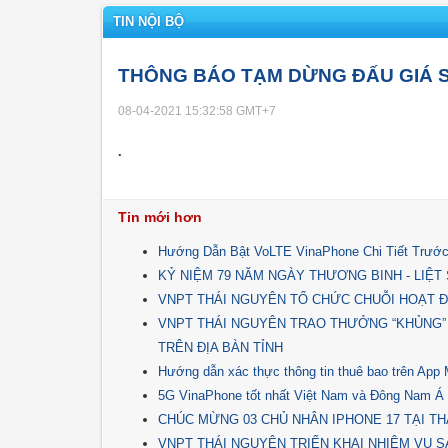
TIN NỘI BỘ
THÔNG BÁO TẠM DỪNG ĐẤU GIÁ SỐ
08-04-2021 15:32:58
GMT+7
.
Tin mới hơn
Hướng Dẫn Bật VoLTE VinaPhone Chi Tiết Trước
KỶ NIỆM 79 NĂM NGÀY THƯƠNG BINH - LIỆT SĨ 
VNPT THÁI NGUYÊN TỔ CHỨC CHUỖI HOẠT Đ
VNPT THÁI NGUYÊN TRAO THƯỞNG “KHỦNG”
TRÊN ĐỊA BÀN TỈNH
Hướng dẫn xác thực thông tin thuê bao trên Ap
5G VinaPhone tốt nhất Việt Nam và Đông Nam Á
CHÚC MỪNG 03 CHỦ NHÂN IPHONE 17 TẠI TH
VNPT THÁI NGUYÊN TRIỂN KHAI NHIỆM VỤ SẢ