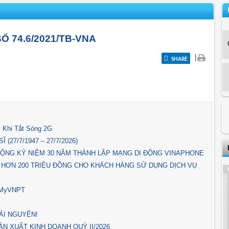
 74.6/2021/TB-VNA
|
SHARE
 Khi Tắt Sóng 2G
(27/7/1947 – 27/7/2026)
ỘNG KỶ NIỆM 30 NĂM THÀNH LẬP MẠNG DI ĐỘNG VINAPHONE
 HƠN 200 TRIỆU ĐỒNG CHO KHÁCH HÀNG SỬ DỤNG DỊCH VỤ
p MyVNPT
ÁI NGUYÊN!
N XUẤT KINH DOANH QUÝ II/2026