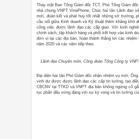
Thay mặt Ban Tổng Giám đốc TCT, Phó Tổng Giám đốc –
nhà chung VNPT VinaPhone; Chúc hai tân Lãnh đạo sẽ 
mới, đoàn kết và phát huy tốt nhất những sở trường, phá
cầu nối giữa Kinh doanh và Kỹ thuật thêm khăng khít đ
công việc được lãnh đạo các cấp giao. Với kinh ngh
chính sách, tập khách hàng và phối kết hợp vào kinh do
đơn vị tại các địa bàn, hoàn thành thắng lợi các nhiệm 
năm 2020 và các năm tiếp theo.
Lãnh đạo Chuyên môn, Công đoàn Tổng Công ty VNP
Đại diện hai tân Phó Giám đốc nhận nhiệm vụ mới, Ôn
vinh dự được được lãnh đạo các cấp tin tưởng, tạo điều
CBCNV tại TTKD và VNPT địa bàn không ngừng cố gắng
tục phấn đấu xứng đáng với sự kỳ vọng và tin tưởng củ