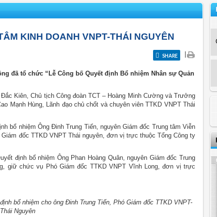
TÂM KINH DOANH VNPT-THÁI NGUYÊN
|
SHARE
hông đã tổ chức “Lễ Công bố Quyết định Bổ nhiệm Nhân sự Quản
 Đắc Kiên, Chủ tịch Công đoàn TCT – Hoàng Minh Cường và Trưởng
Cao Mạnh Hùng, Lãnh đạo chủ chốt và chuyên viên TTKD VNPT Thái
định bổ nhiệm Ông Đinh Trung Tiến, nguyên Giám đốc Trung tâm Viễn
ó Giám đốc TTKD VNPT Thái nguyên, đơn vị trực thuộc Tổng Công ty
 Quyết định bổ nhiệm Ông Phan Hoàng Quân, nguyên Giám đốc Trung
g, giữ chức vụ Phó Giám đốc TTKD VNPT Vĩnh Long, đơn vị trực
định bổ nhiệm cho ông Đinh Trung Tiến, Phó Giám đốc TTKD VNPT-
Thái Nguyên