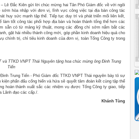
 Lê Đắc Kiên gửi lời chúc mừng hai Tân Phó Giám đốc về với ngôi
sớm hòa nhập với đơn vị, lĩnh vực công việc tại địa bàn công tác
t huy sức mạnh tập thể. Tiếp tục duy trì và phát triển mối liên kết,
ể làm tốt công tác phối hợp địa bàn và hoàn thành tổng thể hơn các
iệm sẵn có từ mảng kỹ thuật, mong các đồng chí sớm nắm bắt các
anh, gặt hái nhiều thành công mới, góp phần kinh doanh hiệu quả cho
vụ chính trị, chỉ tiêu kinh doanh của đơn vị, toàn Tổng Công ty trong
T và TTKD VNPT Thái Nguyên tặng hoa chúc mừng ông Đinh Trung
Tiến
g Đinh Trung Tiến - Phó Giám đốc TTKD VNPT Thái nguyên bày tỏ sự
 kiện phấn đấu cống hiến và hứa sẽ quyết tâm đoàn kết cùng tập thể
 hoàn thành xuất sắc các nhiệm vụ được Tổng Công ty giao, tiếp
a Lãnh đạo các cấp./.
Khánh Tùng