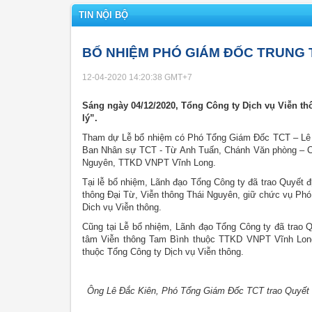
TIN NỘI BỘ
BỔ NHIỆM PHÓ GIÁM ĐỐC TRUNG 
12-04-2020 14:20:38
GMT+7
Sáng ngày 04/12/2020, Tổng Công ty Dịch vụ Viễn t
lý”.
Tham dự Lễ bổ nhiệm có Phó Tổng Giám Đốc TCT – Lê
Ban Nhân sự TCT - Từ Anh Tuấn, Chánh Văn phòng – 
Nguyên, TTKD VNPT Vĩnh Long.
Tại lễ bổ nhiệm, Lãnh đạo Tổng Công ty đã trao Quyết 
thông Đại Từ, Viễn thông Thái Nguyên, giữ chức vụ Ph
Dich vụ Viễn thông.
Cũng tại Lễ bổ nhiệm, Lãnh đạo Tổng Công ty đã trao
tâm Viễn thông Tam Bình thuộc TTKD VNPT Vĩnh Lon
thuộc Tổng Công ty Dịch vụ Viễn thông.
Ông Lê Đắc Kiên, Phó Tổng Giám Đốc TCT trao Quyết 