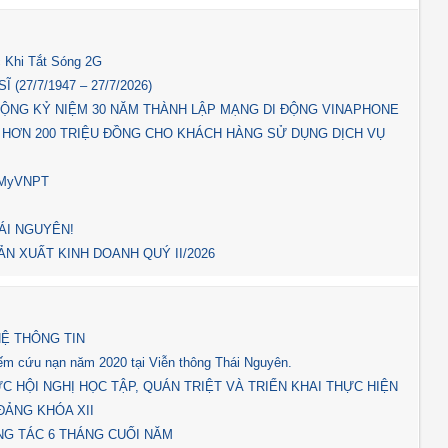
 Khi Tắt Sóng 2G
(27/7/1947 – 27/7/2026)
ỘNG KỶ NIỆM 30 NĂM THÀNH LẬP MẠNG DI ĐỘNG VINAPHONE
 HƠN 200 TRIỆU ĐỒNG CHO KHÁCH HÀNG SỬ DỤNG DỊCH VỤ
p MyVNPT
ÁI NGUYÊN!
N XUẤT KINH DOANH QUÝ II/2026
Ệ THÔNG TIN
kiếm cứu nạn năm 2020 tại Viễn thông Thái Nguyên.
 HỘI NGHỊ HỌC TẬP, QUÁN TRIỆT VÀ TRIỂN KHAI THỰC HIỆN
ĐẢNG KHÓA XII
NG TÁC 6 THÁNG CUỐI NĂM