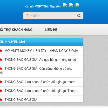
Kết nối VNPT Thái Nguyên
HỖ TRỢ KHÁCH HÀNG
LIÊN HỆ
TIN KHUYẾN MÃI
MỞ VNPT MONEY LIỀN TAY - NHẬN NGAY 3 QUÀ
THÔNG BÁO ĐẤU GIÁ: Ắc quy hỏng, không tái sử...
THÔNG BÁO ĐẤU GIÁ: Cáp đồng không có nhu
cầu...
THÔNG BÁO: Lựa chọn tổ chức đấu giá gói thanh...
THÔNG BÁO: Lựa chọn tổ chức đấu giá gói Thanh...
THÔNG BÁO ĐẤU GIÁ