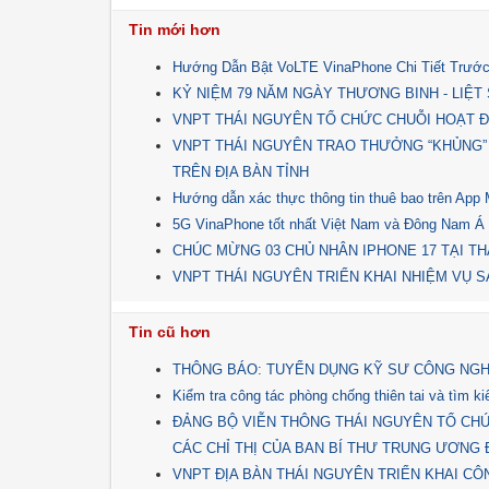
Tin mới hơn
Hướng Dẫn Bật VoLTE VinaPhone Chi Tiết Trước
KỶ NIỆM 79 NĂM NGÀY THƯƠNG BINH - LIỆT SĨ 
VNPT THÁI NGUYÊN TỔ CHỨC CHUỖI HOẠT Đ
VNPT THÁI NGUYÊN TRAO THƯỞNG “KHỦNG”
TRÊN ĐỊA BÀN TỈNH
Hướng dẫn xác thực thông tin thuê bao trên Ap
5G VinaPhone tốt nhất Việt Nam và Đông Nam Á
CHÚC MỪNG 03 CHỦ NHÂN IPHONE 17 TẠI TH
VNPT THÁI NGUYÊN TRIỂN KHAI NHIỆM VỤ SẢ
Tin cũ hơn
THÔNG BÁO: TUYỂN DỤNG KỸ SƯ CÔNG NGH
Kiểm tra công tác phòng chống thiên tai và tìm 
ĐẢNG BỘ VIỄN THÔNG THÁI NGUYÊN TỔ CHỨC
CÁC CHỈ THỊ CỦA BAN BÍ THƯ TRUNG ƯƠNG 
VNPT ĐỊA BÀN THÁI NGUYÊN TRIỂN KHAI CÔ