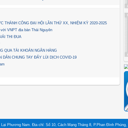
 THÀNH CÔNG ĐẠI HỘI LẦN THỨ XX, NHIỆM KỲ 2020-2025
 với VNPT địa bàn Thái Nguyên
ẢI THI ĐUA
y
NG QUA TÀI KHOẢN NGÂN HÀNG
N DÂN CHUNG TAY ĐẨY LÙI DỊCH COVID-19
Nam
 Lại Phương Nam. Địa chỉ: Số 10, Cách Mạng Tháng 8, P.Phan Đình Phùng, 