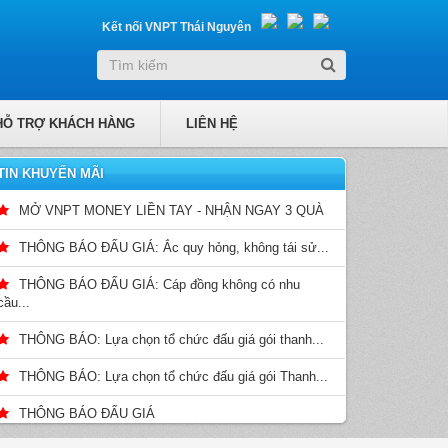
Kết nối VNPT Thái Nguyên
HỖ TRỢ KHÁCH HÀNG
LIÊN HỆ
TIN KHUYẾN MÃI
MỞ VNPT MONEY LIỀN TAY - NHẬN NGAY 3 QUÀ
THÔNG BÁO ĐẤU GIÁ: Ắc quy hỏng, không tái sử...
THÔNG BÁO ĐẤU GIÁ: Cáp đồng không có nhu
cầu...
THÔNG BÁO: Lựa chọn tổ chức đấu giá gói thanh...
THÔNG BÁO: Lựa chọn tổ chức đấu giá gói Thanh...
THÔNG BÁO ĐẤU GIÁ