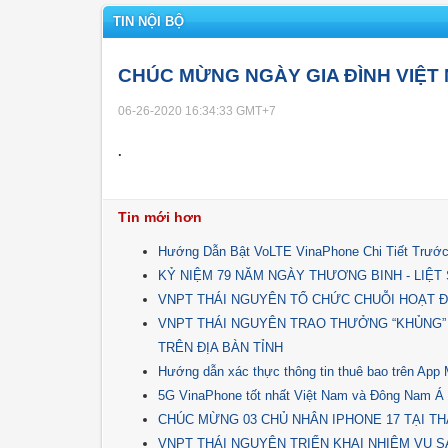
TIN NỘI BỘ
CHÚC MỪNG NGÀY GIA ĐÌNH VIỆT 
06-26-2020 16:34:33
GMT+7
.
Tin mới hơn
Hướng Dẫn Bật VoLTE VinaPhone Chi Tiết Trước
KỶ NIỆM 79 NĂM NGÀY THƯƠNG BINH - LIỆT SĨ 
VNPT THÁI NGUYÊN TỔ CHỨC CHUỖI HOẠT Đ
VNPT THÁI NGUYÊN TRAO THƯỞNG “KHỦNG”
TRÊN ĐỊA BÀN TỈNH
Hướng dẫn xác thực thông tin thuê bao trên Ap
5G VinaPhone tốt nhất Việt Nam và Đông Nam Á
CHÚC MỪNG 03 CHỦ NHÂN IPHONE 17 TẠI TH
VNPT THÁI NGUYÊN TRIỂN KHAI NHIỆM VỤ SẢ