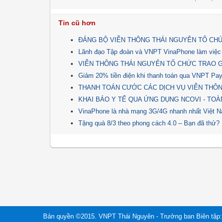
Tin cũ hơn
ĐẢNG BỘ VIỄN THÔNG THÁI NGUYÊN TỔ CHỨC
Lãnh đạo Tập đoàn và VNPT VinaPhone làm việc
VIỄN THÔNG THÁI NGUYÊN TỔ CHỨC TRAO GI
Giảm 20% tiền điện khi thanh toán qua VNPT Pa
THANH TOÁN CƯỚC CÁC DỊCH VỤ VIỄN THÔ
KHAI BÁO Y TẾ QUA ỨNG DỤNG NCOVI - TOÀ
VinaPhone là nhà mạng 3G/4G nhanh nhất Việt 
Tặng quà 8/3 theo phong cách 4.0 – Bạn đã thử?
Bản quyền ©2015. VNPT Thái Nguyên - Trưởng ban Biên tập: