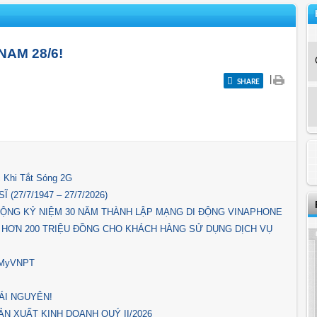
NAM 28/6!
|
SHARE
 Khi Tắt Sóng 2G
(27/7/1947 – 27/7/2026)
ỘNG KỶ NIỆM 30 NĂM THÀNH LẬP MẠNG DI ĐỘNG VINAPHONE
 HƠN 200 TRIỆU ĐỒNG CHO KHÁCH HÀNG SỬ DỤNG DỊCH VỤ
p MyVNPT
ÁI NGUYÊN!
N XUẤT KINH DOANH QUÝ II/2026