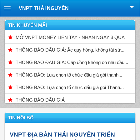
VNPT THÁI NGUYÊN
Toggle
navigation
TIN KHUYẾN MÃI
MỞ VNPT MONEY LIỀN TAY - NHẬN NGAY 3 QUÀ
THÔNG BÁO ĐẤU GIÁ: Ắc quy hỏng, không tái sử...
THÔNG BÁO ĐẤU GIÁ: Cáp đồng không có nhu cầu...
THÔNG BÁO: Lựa chọn tổ chức đấu giá gói thanh...
THÔNG BÁO: Lựa chọn tổ chức đấu giá gói Thanh...
THÔNG BÁO ĐẤU GIÁ
TIN NỘI BỘ
VNPT ĐỊA BÀN THÁI NGUYÊN TRIỂN