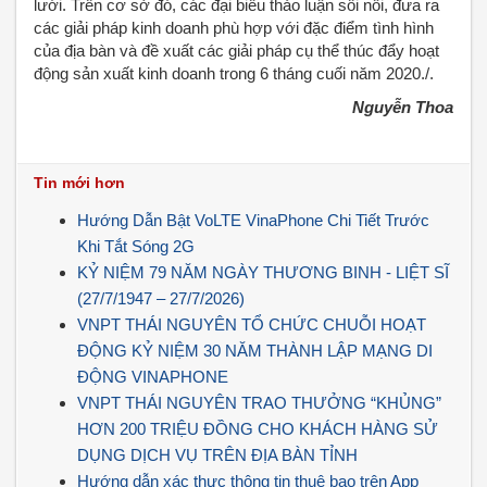
lưới. Trên cơ sở đó, các đại biểu thảo luận sôi nổi, đưa ra
các giải pháp kinh doanh phù hợp với đặc điểm tình hình
của địa bàn và đề xuất các giải pháp cụ thể thúc đẩy hoạt
động sản xuất kinh doanh trong 6 tháng cuối năm 2020./.
Nguyễn Thoa
Tin mới hơn
Hướng Dẫn Bật VoLTE VinaPhone Chi Tiết Trước
Khi Tắt Sóng 2G
KỶ NIỆM 79 NĂM NGÀY THƯƠNG BINH - LIỆT SĨ
(27/7/1947 – 27/7/2026)
VNPT THÁI NGUYÊN TỔ CHỨC CHUỖI HOẠT
ĐỘNG KỶ NIỆM 30 NĂM THÀNH LẬP MẠNG DI
ĐỘNG VINAPHONE
VNPT THÁI NGUYÊN TRAO THƯỞNG “KHỦNG”
HƠN 200 TRIỆU ĐỒNG CHO KHÁCH HÀNG SỬ
DỤNG DỊCH VỤ TRÊN ĐỊA BÀN TỈNH
Hướng dẫn xác thực thông tin thuê bao trên App