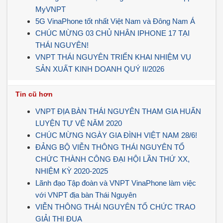
MyVNPT
5G VinaPhone tốt nhất Việt Nam và Đông Nam Á
CHÚC MỪNG 03 CHỦ NHÂN IPHONE 17 TẠI
THÁI NGUYÊN!
VNPT THÁI NGUYÊN TRIỂN KHAI NHIỆM VỤ
SẢN XUẤT KINH DOANH QUÝ II/2026
Tin cũ hơn
VNPT ĐỊA BÀN THÁI NGUYÊN THAM GIA HUẤN
LUYỆN TỰ VỆ NĂM 2020
CHÚC MỪNG NGÀY GIA ĐÌNH VIỆT NAM 28/6!
ĐẢNG BỘ VIỄN THÔNG THÁI NGUYÊN TỔ
CHỨC THÀNH CÔNG ĐẠI HỘI LẦN THỨ XX,
NHIỆM KỲ 2020-2025
Lãnh đạo Tập đoàn và VNPT VinaPhone làm việc
với VNPT địa bàn Thái Nguyên
VIỄN THÔNG THÁI NGUYÊN TỔ CHỨC TRAO
GIẢI THI ĐUA