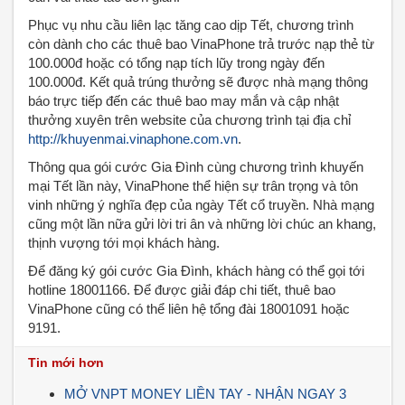
Phục vụ nhu cầu liên lạc tăng cao dịp Tết, chương trình
còn dành cho các thuê bao VinaPhone trả trước nạp thẻ từ
100.000đ hoặc có tổng nạp tích lũy trong ngày đến
100.000đ. Kết quả trúng thưởng sẽ được nhà mạng thông
báo trực tiếp đến các thuê bao may mắn và cập nhật
thưởng xuyên trên website của chương trình tại địa chỉ
http://khuyenmai.vinaphone.com.vn
.
Thông qua gói cước Gia Đình cùng chương trình khuyến
mại Tết lần này, VinaPhone thể hiện sự trân trọng và tôn
vinh những ý nghĩa đẹp của ngày Tết cổ truyền. Nhà mạng
cũng một lần nữa gửi lời tri ân và những lời chúc an khang,
thịnh vượng tới mọi khách hàng.
Để đăng ký gói cước Gia Đình, khách hàng có thể gọi tới
hotline 18001166. Để được giải đáp chi tiết, thuê bao
VinaPhone cũng có thể liên hệ tổng đài 18001091 hoặc
9191.
Tin mới hơn
MỞ VNPT MONEY LIỀN TAY - NHẬN NGAY 3