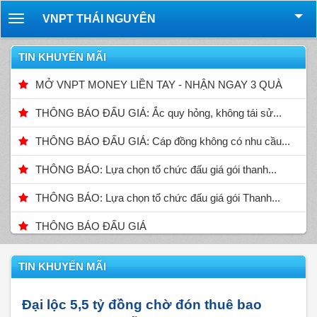
VNPT THÁI NGUYÊN
Toggle
navigation
TIN KHUYẾN MÃI
MỞ VNPT MONEY LIỀN TAY - NHẬN NGAY 3 QUÀ
THÔNG BÁO ĐẤU GIÁ: Ắc quy hỏng, không tái sử...
THÔNG BÁO ĐẤU GIÁ: Cáp đồng không có nhu cầu...
THÔNG BÁO: Lựa chọn tổ chức đấu giá gói thanh...
THÔNG BÁO: Lựa chọn tổ chức đấu giá gói Thanh...
THÔNG BÁO ĐẤU GIÁ
TIN KHUYẾN MÃI
Đại lộc 5,5 tỷ đồng chờ đón thuê bao