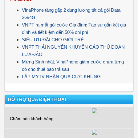
VinaPhone tăng gấp 2 dung lượng tất cả gói Data
3G/4G
VNPT ra mắt gói cước Gia đình: Tạo sự gắn kết gia
đình và tiết kiệm đến 50% chi phí
SIÊU ƯU ĐÃI CHO GIỚI TRẺ
VNPT THÁI NGUYÊN KHUYẾN CÁO THỦ ĐOẠN
LỪA ĐẢO
Mừng Sinh nhật, VinaPhone giảm cước chưa từng
có cho thuê bao trả sau
LẮP MYTV NHẬN QUÀ CỰC KHỦNG
HỖ TRỢ QUA ĐIỆN THOẠI
Chăm sóc khách hàng