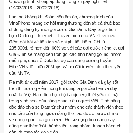
Chương trình không áp dụng trong 7 ngày nghỉ Tết
(14/02/2018 – 20/02/2018).
Lan tỏa không khí đoàn viên ấm áp, chương trình của
VinaPhone mang cơ hội trúng thưởng đến tất cả thuê bao
di động đăng ký mới gói cước Gia Đình. Đây là gói tích
hợp Di động – Internet – Truyền hình của VNPT với ưu
điểm nổi trội về tiện ích và chi phí tiết kiệm. Chỉ từ
235.000đ, rẻ hơn đến 60% so với các gói cước riêng lẻ, gói
Gia Đình sẽ mang đến trọn gói các tính năng gọi nội nhóm
miễn phí, chia sẻ Data tốc độ cao cùng đường truyền
FiberVNN tối thiểu 20Mbps và ưu đãi truyền hình theo yêu
cầu MyTV.
Ra mắt từ cuối năm 2017, gói cước Gia Đình đã gây sốt
trên thị trường viễn thông khi cũng là gói đầu tiên và duy
nhất tại Việt Nam tích hợp bộ ba dịch vụ thiết yếu có mặt
trong sinh hoạt của hàng chục triệu người Việt. Tính năng
độc đáo chia sẻ Data từ chủ nhóm cho các thành viên theo
nhu cầu của từng người đồng thời tạo được bước đi mới
về công nghệ của gói cước. Để sử dụng tính năng này,
cũng như thêm/bớt thành viên trong nhóm, khách hàng chỉ
cần vài thao tác đơn giản.