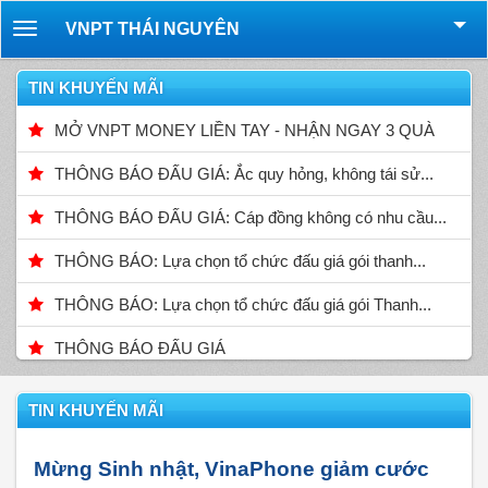
VNPT THÁI NGUYÊN
Toggle
navigation
TIN KHUYẾN MÃI
MỞ VNPT MONEY LIỀN TAY - NHẬN NGAY 3 QUÀ
THÔNG BÁO ĐẤU GIÁ: Ắc quy hỏng, không tái sử...
THÔNG BÁO ĐẤU GIÁ: Cáp đồng không có nhu cầu...
THÔNG BÁO: Lựa chọn tổ chức đấu giá gói thanh...
THÔNG BÁO: Lựa chọn tổ chức đấu giá gói Thanh...
THÔNG BÁO ĐẤU GIÁ
TIN KHUYẾN MÃI
Mừng Sinh nhật, VinaPhone giảm cước