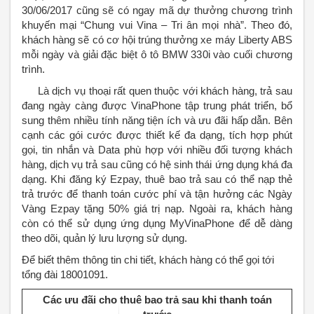
30/06/2017 cũng sẽ có ngay mã dự thưởng chương trình
khuyến mại “Chung vui Vina – Tri ân mọi nhà”. Theo đó,
khách hàng sẽ có cơ hội trúng thưởng xe máy Liberty ABS
mỗi ngày và giải đặc biệt ô tô BMW 330i vào cuối chương
trình.
Là dịch vụ thoại rất quen thuộc với khách hàng, trả sau
đang ngày càng được VinaPhone tập trung phát triển, bổ
sung thêm nhiều tính năng tiện ích và ưu đãi hấp dẫn. Bên
cạnh các gói cước được thiết kế đa dạng, tích hợp phút
gọi, tin nhắn và Data phù hợp với nhiều đối tượng khách
hàng, dịch vụ trả sau cũng có hệ sinh thái ứng dụng khá đa
dạng. Khi đăng ký Ezpay, thuê bao trả sau có thể nạp thẻ
trả trước để thanh toán cước phí và tận hưởng các Ngày
Vàng Ezpay tặng 50% giá trị nạp. Ngoài ra, khách hàng
còn có thể sử dụng ứng dụng MyVinaPhone để dễ dàng
theo dõi, quản lý lưu lượng sử dụng.
Để biết thêm thông tin chi tiết, khách hàng có thể gọi tới
tổng đài 18001091.
Các ưu đãi cho thuê bao trả sau khi thanh toán