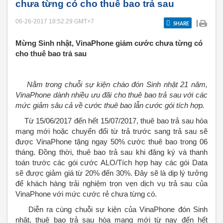
chưa từng có cho thuê bao trả sau
06-26-2017 18:52:29
GMT+7
|
SHARE
Mừng Sinh nhật, VinaPhone giảm cước chưa từng có
cho thuê bao trả sau
Nằm trong chuỗi sự kiện chào đón Sinh nhật 21 năm,
VinaPhone dành nhiều ưu đãi cho thuê bao trả sau với các
mức giảm sâu cả về cước thuê bao lẫn cước gói tích hợp.
Từ 15/06/2017 đến hết 15/07/2017, thuê bao trả sau hòa
mạng mới hoặc chuyển đổi từ trả trước sang trả sau sẽ
được VinaPhone tặng ngay 50% cước thuê bao trong 06
tháng. Đồng thời, thuê bao trả sau khi đăng ký và thanh
toán trước các gói cước ALO/Tích hợp hay các gói Data
sẽ được giảm giá từ 20% đến 30%. Đây sẽ là dịp lý tưởng
để khách hàng trải nghiệm trọn vẹn dịch vụ trả sau của
VinaPhone với mức cước rẻ chưa từng có.
Diễn ra cùng chuỗi sự kiện của VinaPhone đón Sinh
nhật, thuê bao trả sau hòa mạng mới từ nay đến hết