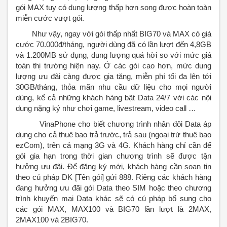
gói MAX tuy có dung lượng thấp hơn song được hoàn toàn
miễn cước vượt gói.
Như vậy, ngay với gói thấp nhất BIG70 và MAX có giá
cước 70.000đ/tháng, người dùng đã có lần lượt đến 4,8GB
và 1.200MB sử dụng, dung lượng quá hời so với mức giá
toàn thị trường hiện nay. Ở các gói cao hơn, mức dung
lượng ưu đãi càng được gia tăng, miễn phí tối đa lên tới
30GB/tháng, thỏa mãn nhu cầu dữ liệu cho mọi người
dùng, kể cả những khách hàng bật Data 24/7 với các nội
dung nặng ký như chơi game, livestream, video call …
VinaPhone cho biết chương trình nhân đôi Data áp
dụng cho cả thuê bao trả trước, trả sau (ngoại trừ thuê bao
ezCom), trên cả mạng 3G và 4G. Khách hàng chỉ cần để
gói gia hạn trong thời gian chương trình sẽ được tận
hưởng ưu đãi. Để đăng ký mới, khách hàng cần soạn tin
theo cú pháp DK [Tên gói] gửi 888. Riêng các khách hàng
đang hưởng ưu đãi gói Data theo SIM hoặc theo chương
trình khuyến mại Data khác sẽ có cú pháp bổ sung cho
các gói MAX, MAX100 và BIG70 lần lượt là 2MAX,
2MAX100 và 2BIG70.