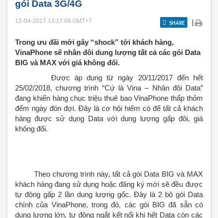
gói Data 3G/4G
12-04-2017 13:17:09
GMT+7
|
SHARE
Trong ưu đãi mới gây “shock” tới khách hàng,
VinaPhone sẽ nhân đôi dung lượng tất cả các gói Data
BIG và MAX với giá không đổi.
Được áp dụng từ ngày 20/11/2017 đến hết
25/02/2018, chương trình “Cứ là Vina – Nhân đôi Data”
đang khiến hàng chục triệu thuê bao VinaPhone thấp thỏm
đếm ngày đón đợi. Đây là cơ hội hiếm có để tất cả khách
hàng được sử dụng Data với dung lượng gấp đôi, giá
không đổi.
Theo chương trình này, tất cả gói Data BIG và MAX
khách hàng đang sử dụng hoặc đăng ký mới sẽ đều được
tự động gấp 2 lần dung lượng gốc. Đây là 2 bộ gói Data
chính của VinaPhone, trong đó, các gói BIG đã sẵn có
dung lượng lớn, tự động ngắt kết nối khi hết Data còn các