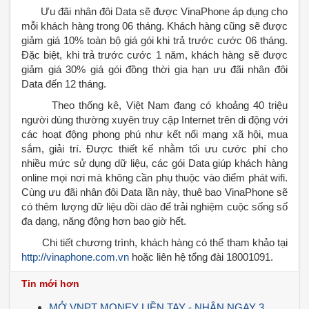
Ưu đãi nhân đôi Data sẽ được VinaPhone áp dụng cho
mỗi khách hàng trong 06 tháng. Khách hàng cũng sẽ được
giảm giá 10% toàn bộ giá gói khi trả trước cước 06 tháng.
Đặc biệt, khi trả trước cước 1 năm, khách hàng sẽ được
giảm giá 30% giá gói đồng thời gia hạn ưu đãi nhân đôi
Data đến 12 tháng.
Theo thống kê, Việt Nam đang có khoảng 40 triệu
người dùng thường xuyên truy cập Internet trên di động với
các hoạt động phong phú như kết nối mạng xã hội, mua
sắm, giải trí. Được thiết kế nhằm tối ưu cước phí cho
nhiều mức sử dụng dữ liệu, các gói Data giúp khách hàng
online mọi nơi mà không cần phụ thuộc vào điểm phát wifi.
Cùng ưu đãi nhân đôi Data lần này, thuê bao VinaPhone sẽ
có thêm lượng dữ liệu dồi dào để trải nghiệm cuộc sống số
đa dạng, năng động hơn bao giờ hết.
Chi tiết chương trình, khách hàng có thể tham khảo tại
http://vinaphone.com.vn
hoặc liên hệ tổng đài 18001091.
Tin mới hơn
MỞ VNPT MONEY LIỀN TAY - NHẬN NGAY 3