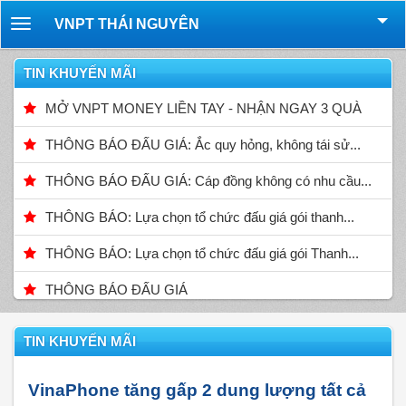
VNPT THÁI NGUYÊN
Toggle
navigation
TIN KHUYẾN MÃI
MỞ VNPT MONEY LIỀN TAY - NHẬN NGAY 3 QUÀ
THÔNG BÁO ĐẤU GIÁ: Ắc quy hỏng, không tái sử...
THÔNG BÁO ĐẤU GIÁ: Cáp đồng không có nhu cầu...
THÔNG BÁO: Lựa chọn tổ chức đấu giá gói thanh...
THÔNG BÁO: Lựa chọn tổ chức đấu giá gói Thanh...
THÔNG BÁO ĐẤU GIÁ
TIN KHUYẾN MÃI
VinaPhone tăng gấp 2 dung lượng tất cả