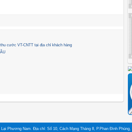
í thu cước VT-CNTT tại địa chỉ khách hàng
MẪU
 Lại Phương Nam. Địa chỉ: Số 10, Cách Mạng Tháng 8, P.Phan Đình Phùng, 