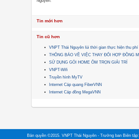
Nguyên.
Tin mới hơn
Tin cũ hơn
VNPT Thái Nguyên lùi thời gian thực hiện thu ph
THÔNG BÁO VỀ VIỆC THAY ĐỔI HỢP ĐỒNG 
SỬ DỤNG GÓI HOME ÔM TRỌN GIẢI TRÍ
VNPT-Wifi
Truyền hình MyTV
Internet Cáp quang FiberVNN
Internet Cáp đồng MegaVNN
Bản quyền ©2015. VNPT Thái Nguyên - Trưởng ban Biên tập: