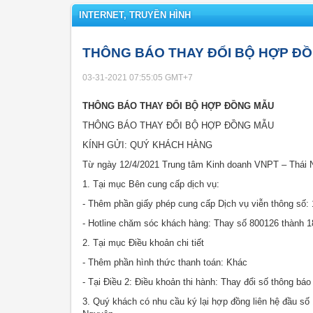
INTERNET, TRUYỀN HÌNH
THÔNG BÁO THAY ĐỔI BỘ HỢP Đ
03-31-2021 07:55:05
GMT+7
THÔNG BÁO THAY ĐỔI BỘ HỢP ĐỒNG MẪU
THÔNG BÁO THAY ĐỔI BỘ HỢP ĐỒNG MẪU
KÍNH GỬI: QUÝ KHÁCH HÀNG
Từ ngày 12/4/2021 Trung tâm Kinh doanh VNPT – Thái 
1. Tại mục Bên cung cấp dịch vụ:
- Thêm phần giấy phép cung cấp Dịch vụ viễn thông số:
- Hotline chăm sóc khách hàng: Thay số 800126 thành 
2. Tại mục Điều khoản chi tiết
- Thêm phần hình thức thanh toán: Khác
- Tại Điều 2: Điều khoản thi hành: Thay đổi số thông b
3. Quý khách có nhu cầu ký lại hợp đồng liên hệ đầu số