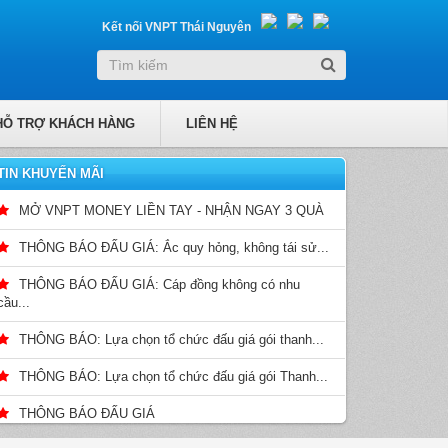
Kết nối VNPT Thái Nguyên
HỖ TRỢ KHÁCH HÀNG
LIÊN HỆ
TIN KHUYẾN MÃI
MỞ VNPT MONEY LIỀN TAY - NHẬN NGAY 3 QUÀ
THÔNG BÁO ĐẤU GIÁ: Ắc quy hỏng, không tái sử...
THÔNG BÁO ĐẤU GIÁ: Cáp đồng không có nhu
cầu...
THÔNG BÁO: Lựa chọn tổ chức đấu giá gói thanh...
THÔNG BÁO: Lựa chọn tổ chức đấu giá gói Thanh...
THÔNG BÁO ĐẤU GIÁ