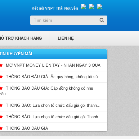
Kết nối VNPT Thái Nguyên
HỖ TRỢ KHÁCH HÀNG
LIÊN HỆ
TIN KHUYẾN MÃI
MỞ VNPT MONEY LIỀN TAY - NHẬN NGAY 3 QUÀ
THÔNG BÁO ĐẤU GIÁ: Ắc quy hỏng, không tái sử...
THÔNG BÁO ĐẤU GIÁ: Cáp đồng không có nhu
cầu...
THÔNG BÁO: Lựa chọn tổ chức đấu giá gói thanh...
THÔNG BÁO: Lựa chọn tổ chức đấu giá gói Thanh...
THÔNG BÁO ĐẤU GIÁ