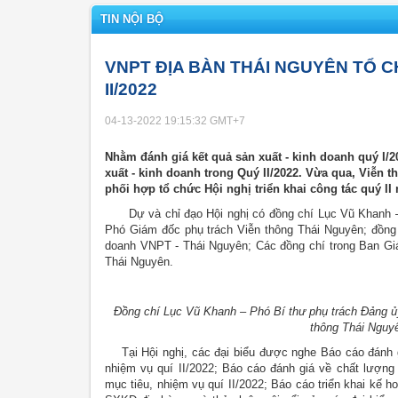
TIN NỘI BỘ
VNPT ĐỊA BÀN THÁI NGUYÊN TỔ C
II/2022
04-13-2022 19:15:32
GMT+7
Nhằm đánh giá kết quả sản xuất - kinh doanh quý I/2
xuất - kinh doanh trong Quý II/2022. Vừa qua, Viễn
phối hợp tổ chức Hội nghị triển khai công tác quý II
Dự và chỉ đạo Hội nghị có đồng chí Lục Vũ Khanh – P
Phó Giám đốc phụ trách Viễn thông Thái Nguyên; đồn
doanh VNPT - Thái Nguyên; Các đồng chí trong Ban G
Thái Nguyên.
Đồng chí Lục Vũ Khanh – Phó Bí thư phụ trách Đảng ủy
thông Thái Nguyê
Tại Hội nghị, các đại biểu được nghe Báo cáo đánh giá
nhiệm vụ quí II/2022; Báo cáo đánh giá về chất lượng 
mục tiêu, nhiệm vụ quí II/2022; Báo cáo triển khai kế 