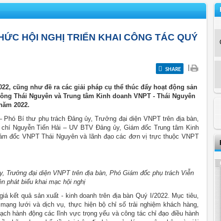
HỨC HỘI NGHỊ TRIỂN KHAI CÔNG TÁC QUÝ
|
SHARE
022, cũng như đề ra các giải pháp cụ thể thúc đẩy hoạt động sản
 thông Thái Nguyên và Trung tâm Kinh doanh VNPT - Thái Nguyên
 năm 2022.
hó Bí thư phụ trách Đảng ủy, Trưởng đại diện VNPT trên địa bàn,
g chí Nguyễn Tiến Hải – UV BTV Đảng ủy, Giám đốc Trung tâm Kinh
iám đốc VNPT Thái Nguyên và lãnh đạo các đơn vị trực thuộc VNPT
, Trưởng đại diện VNPT trên địa bàn, Phó Giám đốc phụ trách Viễn
n phát biểu khai mạc hội nghị
 kết quả sản xuất - kinh doanh trên địa bàn Quý I/2022. Mục tiêu,
mạng lưới và dịch vụ, thực hiện bộ chỉ số trải nghiệm khách hàng,
hoạch hành động các lĩnh vực trọng yếu và công tác chỉ đạo điều hành