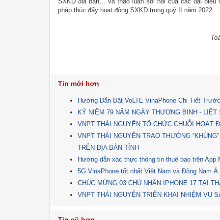
SXKD địa bàn… và thảo luận sôi nổi của các đại biểu v
pháp thúc đẩy hoạt động SXKD trong quý II năm 2022.
Toà
Tin mới hơn
Hướng Dẫn Bật VoLTE VinaPhone Chi Tiết Trước
KỶ NIỆM 79 NĂM NGÀY THƯƠNG BINH - LIỆT SĨ 
VNPT THÁI NGUYÊN TỔ CHỨC CHUỖI HOẠT Đ
VNPT THÁI NGUYÊN TRAO THƯỞNG “KHỦNG”
TRÊN ĐỊA BÀN TỈNH
Hướng dẫn xác thực thông tin thuê bao trên Ap
5G VinaPhone tốt nhất Việt Nam và Đông Nam Á
CHÚC MỪNG 03 CHỦ NHÂN IPHONE 17 TẠI TH
VNPT THÁI NGUYÊN TRIỂN KHAI NHIỆM VỤ SẢ
Tin cũ hơn