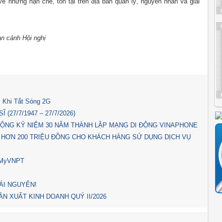
ề những hạn chế, tồn tại trên địa bàn quản lý, nguyên nhân và giải
n cảnh Hội nghị
 Khi Tắt Sóng 2G
(27/7/1947 – 27/7/2026)
ỘNG KỶ NIỆM 30 NĂM THÀNH LẬP MẠNG DI ĐỘNG VINAPHONE
 HƠN 200 TRIỆU ĐỒNG CHO KHÁCH HÀNG SỬ DỤNG DỊCH VỤ
p MyVNPT
ÁI NGUYÊN!
N XUẤT KINH DOANH QUÝ II/2026