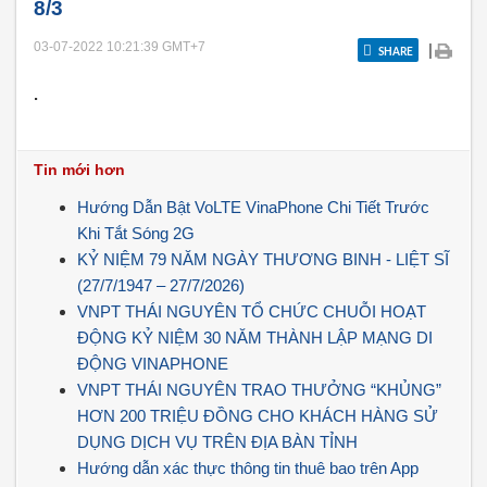
8/3
03-07-2022 10:21:39
GMT+7
|
SHARE
.
Tin mới hơn
Hướng Dẫn Bật VoLTE VinaPhone Chi Tiết Trước
Khi Tắt Sóng 2G
KỶ NIỆM 79 NĂM NGÀY THƯƠNG BINH - LIỆT SĨ
(27/7/1947 – 27/7/2026)
VNPT THÁI NGUYÊN TỔ CHỨC CHUỖI HOẠT
ĐỘNG KỶ NIỆM 30 NĂM THÀNH LẬP MẠNG DI
ĐỘNG VINAPHONE
VNPT THÁI NGUYÊN TRAO THƯỞNG “KHỦNG”
HƠN 200 TRIỆU ĐỒNG CHO KHÁCH HÀNG SỬ
DỤNG DỊCH VỤ TRÊN ĐỊA BÀN TỈNH
Hướng dẫn xác thực thông tin thuê bao trên App