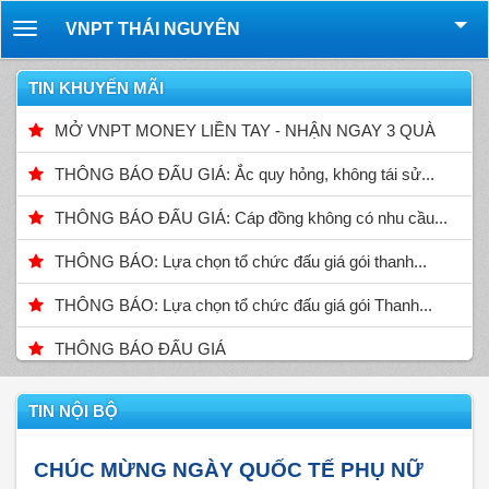
VNPT THÁI NGUYÊN
Toggle
navigation
TIN KHUYẾN MÃI
MỞ VNPT MONEY LIỀN TAY - NHẬN NGAY 3 QUÀ
THÔNG BÁO ĐẤU GIÁ: Ắc quy hỏng, không tái sử...
THÔNG BÁO ĐẤU GIÁ: Cáp đồng không có nhu cầu...
THÔNG BÁO: Lựa chọn tổ chức đấu giá gói thanh...
THÔNG BÁO: Lựa chọn tổ chức đấu giá gói Thanh...
THÔNG BÁO ĐẤU GIÁ
TIN NỘI BỘ
CHÚC MỪNG NGÀY QUỐC TẾ PHỤ NỮ