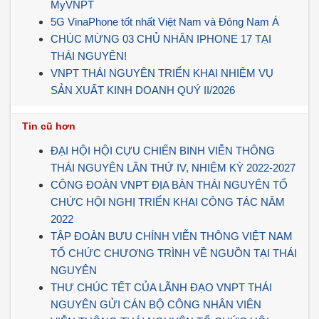
MyVNPT
5G VinaPhone tốt nhất Việt Nam và Đông Nam Á
CHÚC MỪNG 03 CHỦ NHÂN IPHONE 17 TẠI
THÁI NGUYÊN!
VNPT THÁI NGUYÊN TRIỂN KHAI NHIỆM VỤ
SẢN XUẤT KINH DOANH QUÝ II/2026
Tin cũ hơn
ĐẠI HỘI HỘI CỰU CHIẾN BINH VIỄN THÔNG
THÁI NGUYÊN LẦN THỨ IV, NHIỆM KỲ 2022-2027
CÔNG ĐOÀN VNPT ĐỊA BÀN THÁI NGUYÊN TỔ
CHỨC HỘI NGHỊ TRIỂN KHAI CÔNG TÁC NĂM
2022
TẬP ĐOÀN BƯU CHÍNH VIỄN THÔNG VIỆT NAM
TỔ CHỨC CHƯƠNG TRÌNH VỀ NGUỒN TẠI THÁI
NGUYÊN
THƯ CHÚC TẾT CỦA LÃNH ĐẠO VNPT THÁI
NGUYÊN GỬI CÁN BỘ CÔNG NHÂN VIÊN