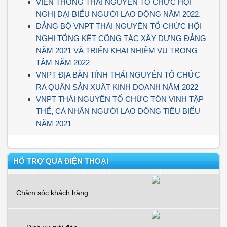
VIỄN THÔNG THÁI NGUYÊN TỔ CHỨC HỘI
NGHỊ ĐẠI BIỂU NGƯỜI LAO ĐỘNG NĂM 2022.
ĐẢNG BỘ VNPT THÁI NGUYÊN TỔ CHỨC HỘI
NGHỊ TỔNG KẾT CÔNG TÁC XÂY DỰNG ĐẢNG
NĂM 2021 VÀ TRIỂN KHAI NHIỆM VỤ TRỌNG
TÂM NĂM 2022
VNPT ĐỊA BÀN TỈNH THÁI NGUYÊN TỔ CHỨC
RA QUÂN SẢN XUẤT KINH DOANH NĂM 2022
VNPT THÁI NGUYÊN TỔ CHỨC TÔN VINH TẬP
THỂ, CÁ NHÂN NGƯỜI LAO ĐỘNG TIÊU BIỂU
NĂM 2021
HỖ TRỢ QUA ĐIỆN THOẠI
Chăm sóc khách hàng