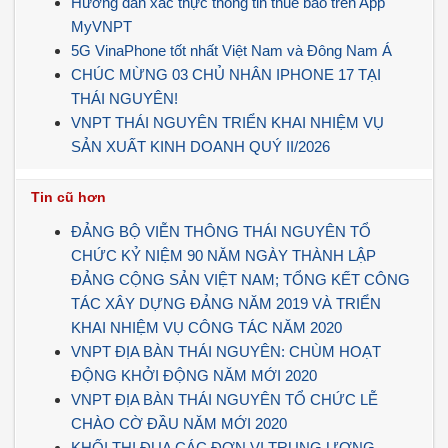
Hướng dẫn xác thực thông tin thuê bao trên App
MyVNPT
5G VinaPhone tốt nhất Việt Nam và Đông Nam Á
CHÚC MỪNG 03 CHỦ NHÂN IPHONE 17 TẠI
THÁI NGUYÊN!
VNPT THÁI NGUYÊN TRIỂN KHAI NHIỆM VỤ
SẢN XUẤT KINH DOANH QUÝ II/2026
Tin cũ hơn
ĐẢNG BỘ VIỄN THÔNG THÁI NGUYÊN TỔ
CHỨC KỶ NIỆM 90 NĂM NGÀY THÀNH LẬP
ĐẢNG CỘNG SẢN VIỆT NAM; TỔNG KẾT CÔNG
TÁC XÂY DỰNG ĐẢNG NĂM 2019 VÀ TRIỂN
KHAI NHIỆM VỤ CÔNG TÁC NĂM 2020
VNPT ĐỊA BÀN THÁI NGUYÊN: CHÙM HOẠT
ĐỘNG KHỞI ĐỘNG NĂM MỚI 2020
VNPT ĐỊA BÀN THÁI NGUYÊN TỔ CHỨC LỄ
CHÀO CỜ ĐẦU NĂM MỚI 2020
KHỐI THI ĐUA CÁC ĐƠN VỊ TRUNG ƯƠNG