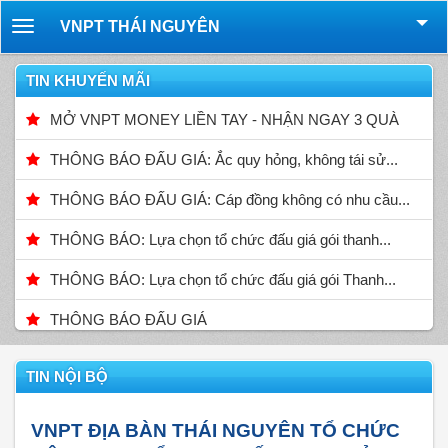
VNPT THÁI NGUYÊN
Toggle
navigation
TIN KHUYẾN MÃI
MỞ VNPT MONEY LIỀN TAY - NHẬN NGAY 3 QUÀ
THÔNG BÁO ĐẤU GIÁ: Ắc quy hỏng, không tái sử...
THÔNG BÁO ĐẤU GIÁ: Cáp đồng không có nhu cầu...
THÔNG BÁO: Lựa chọn tổ chức đấu giá gói thanh...
THÔNG BÁO: Lựa chọn tổ chức đấu giá gói Thanh...
THÔNG BÁO ĐẤU GIÁ
TIN NỘI BỘ
VNPT ĐỊA BÀN THÁI NGUYÊN TỔ CHỨC