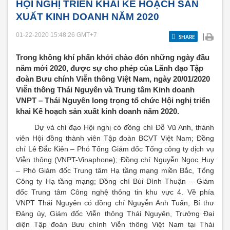
HỘI NGHỊ TRIỂN KHAI KẾ HOẠCH SẢN
XUẤT KINH DOANH NĂM 2020
01-22-2020 15:48:26
GMT+7
|
SHARE
Trong không khí phấn khởi chào đón những ngày đầu
năm mới 2020, được sự cho phép của Lãnh đạo Tập
đoàn Bưu chính Viễn thông Việt Nam, ngày 20/01/2020
Viễn thông Thái Nguyên và Trung tâm Kinh doanh
VNPT – Thái Nguyên long trọng tổ chức Hội nghị triển
khai Kế hoạch sản xuất kinh doanh năm 2020.
Dự và chỉ đạo Hội nghị có đồng chí Đỗ Vũ Anh, thành
viên Hội đồng thành viên Tập đoàn BCVT Việt Nam; Đồng
chí Lê Đắc Kiên – Phó Tổng Giám đốc Tổng công ty dịch vụ
Viễn thông (VNPT-Vinaphone); Đồng chí Nguyễn Ngọc Huy
– Phó Giám đốc Trung tâm Hạ tầng mạng miền Bắc, Tổng
Công ty Hạ tầng mạng; Đồng chí Bùi Đình Thuận – Giám
đốc Trung tâm Công nghệ thông tin khu vực 4. Về phía
VNPT Thái Nguyên có đồng chí Nguyễn Anh Tuấn, Bí thư
Đảng ủy, Giám đốc Viễn thông Thái Nguyên, Trưởng Đại
diện Tập đoàn Bưu chính Viễn thông Việt Nam tại Thái