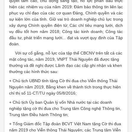
quyết tâm cao, chủ động sáng tạo, nỗ lực phấn đấu thực
hiện các nhiệm vụ của năm 2019: Đảm bảo thông tin liên lạc
phục vụ chỉ đạo của các cơ quan Đảng, Chính quyền và các
sự kiện lớn của tỉnh. Giữ vai trò doanh nghiệp chủ lực trong
xây dựng Chính quyền điện tử; Các chỉ tiêu mạng lưới, dịch
vụ đều tốt hơn năm 2018; Công tác kinh doanh; Công tác
đầu tư, phát triển mạng lưới... đạt và vượt quy định của Tập
đoàn.
Với sự cố gắng, nỗ lực của tập thể CBCNV trên tất cả các
mặt công tác, năm 2019, VNPT Thái Nguyên đã được tặng
thưởng và đề nghị được Lãnh đạo các cấp ghi nhận và khen
thưởng các hình thức sau:
+ Chủ tịch UBND tỉnh tặng Cờ thi đua cho Viễn thông Thái
Nguyên năm 2019, Bằng khen về thành tích trong thực hiện
chỉ thị số 11-CT/TU ngày 05/8/2016;
+ Chủ tịch Ủy ban Quản lý vốn Nhà nước tại các doanh
nghiệp tặng cờ thi đua cho Trung tâm Công nghệ Thông tin,
Trung tâm Điều hành Thông tin;
+ Tổng Giám đốc Tập đoàn BCVT Việt Nam tặng Cờ thi đua
năm 2019 cho Viễn thông Thái Nguyên; các Trung tâm Viễn