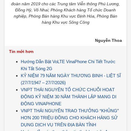
đoàn năm 2019 cho các Trung tâm Viễn thông Phú Lương,
Đồng Hỷ, Võ Nhai; Phòng Khách hàng Tổ chức Doanh
nghiệp, Phòng Bán hàng Khu vực Định Hóa, Phòng Bán
hàng Khu vực Sông Công
Nguyễn Thoa
Tin mới hơn
Hướng Dẫn Bật VoLTE VinaPhone Chi Tiết Trước
Khi Tắt Sóng 2G
KỶ NIỆM 79 NĂM NGÀY THƯƠNG BINH - LIỆT SĨ
(27/7/1947 – 27/7/2026)
VNPT THÁI NGUYÊN TỔ CHỨC CHUỖI HOẠT
ĐỘNG KỶ NIỆM 30 NĂM THÀNH LẬP MẠNG DI
ĐỘNG VINAPHONE
VNPT THÁI NGUYÊN TRAO THƯỞNG “KHỦNG”
HƠN 200 TRIỆU ĐỒNG CHO KHÁCH HÀNG SỬ
DỤNG DỊCH VỤ TRÊN ĐỊA BÀN TỈNH