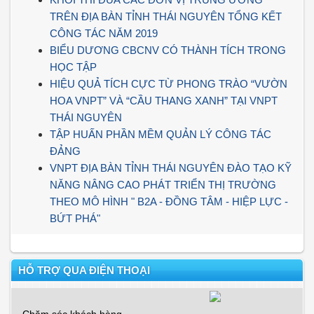
TRÊN ĐỊA BÀN TỈNH THÁI NGUYÊN TỔNG KẾT
CÔNG TÁC NĂM 2019
BIỂU DƯƠNG CBCNV CÓ THÀNH TÍCH TRONG
HỌC TẬP
HIỆU QUẢ TÍCH CỰC TỪ PHONG TRÀO “VƯỜN
HOA VNPT” VÀ “CẦU THANG XANH” TẠI VNPT
THÁI NGUYÊN
TẬP HUẤN PHẦN MỀM QUẢN LÝ CÔNG TÁC
ĐẢNG
VNPT ĐỊA BÀN TỈNH THÁI NGUYÊN ĐÀO TẠO KỸ
NĂNG NÂNG CAO PHÁT TRIỂN THỊ TRƯỜNG
THEO MÔ HÌNH " B2A - ĐỒNG TÂM - HIỆP LỰC -
BỨT PHÁ"
HỖ TRỢ QUA ĐIỆN THOẠI