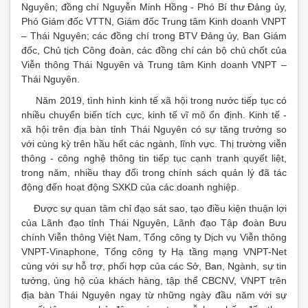
Nguyên; đồng chí Nguyễn Minh Hồng - Phó Bí thư Đảng ủy,
Phó Giám đốc VTTN, Giám đốc Trung tâm Kinh doanh VNPT
– Thái Nguyên; các đồng chí trong BTV Đảng ủy, Ban Giám
đốc, Chủ tịch Công đoàn, các đồng chí cán bộ chủ chốt của
Viễn thông Thái Nguyên và Trung tâm Kinh doanh VNPT –
Thái Nguyên.
Năm 2019, tình hình kinh tế xã hội trong nước tiếp tục có
nhiều chuyển biến tích cực, kinh tế vĩ mô ổn định. Kinh tế -
xã hội trên địa bàn tỉnh Thái Nguyên có sự tăng trưởng so
với cùng kỳ trên hầu hết các ngành, lĩnh vực. Thị trường viễn
thông - công nghệ thông tin tiếp tục cạnh tranh quyết liệt,
trong năm, nhiều thay đổi trong chính sách quản lý đã tác
động đến hoạt động SXKD của các doanh nghiệp.
Được sự quan tâm chỉ đạo sát sao, tạo điều kiện thuận lợi
của Lãnh đạo tỉnh Thái Nguyên, Lãnh đạo Tập đoàn Bưu
chính Viễn thông Việt Nam, Tổng công ty Dịch vụ Viễn thông
VNPT-Vinaphone, Tổng công ty Hạ tầng mạng VNPT-Net
cùng với sự hỗ trợ, phối hợp của các Sở, Ban, Ngành, sự tin
tưởng, ủng hộ của khách hàng, tập thể CBCNV, VNPT trên
địa bàn Thái Nguyên ngay từ những ngày đầu năm với sự