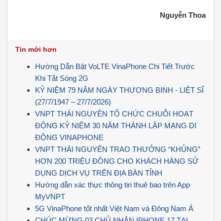
Nguyễn Thoa
Tin mới hơn
Hướng Dẫn Bật VoLTE VinaPhone Chi Tiết Trước
Khi Tắt Sóng 2G
KỶ NIỆM 79 NĂM NGÀY THƯƠNG BINH - LIỆT SĨ
(27/7/1947 – 27/7/2026)
VNPT THÁI NGUYÊN TỔ CHỨC CHUỖI HOẠT
ĐỘNG KỶ NIỆM 30 NĂM THÀNH LẬP MẠNG DI
ĐỘNG VINAPHONE
VNPT THÁI NGUYÊN TRAO THƯỞNG “KHỦNG”
HƠN 200 TRIỆU ĐỒNG CHO KHÁCH HÀNG SỬ
DỤNG DỊCH VỤ TRÊN ĐỊA BÀN TỈNH
Hướng dẫn xác thực thông tin thuê bao trên App
MyVNPT
5G VinaPhone tốt nhất Việt Nam và Đông Nam Á
CHÚC MỪNG 03 CHỦ NHÂN IPHONE 17 TẠI