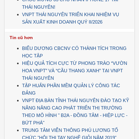
THÁI NGUYÊN!
VNPT THÁI NGUYÊN TRIỂN KHAI NHIỆM VỤ
SẢN XUẤT KINH DOANH QUÝ II/2026
Tin cũ hơn
BIỂU DƯƠNG CBCNV CÓ THÀNH TÍCH TRONG
HỌC TẬP
HIỆU QUẢ TÍCH CỰC TỪ PHONG TRÀO “VƯỜN
HOA VNPT” VÀ “CẦU THANG XANH” TẠI VNPT
THÁI NGUYÊN
TẬP HUẤN PHẦN MỀM QUẢN LÝ CÔNG TÁC
ĐẢNG
VNPT ĐỊA BÀN TỈNH THÁI NGUYÊN ĐÀO TẠO KỸ
NĂNG NÂNG CAO PHÁT TRIỂN THỊ TRƯỜNG
THEO MÔ HÌNH " B2A - ĐỒNG TÂM - HIỆP LỰC -
BỨT PHÁ"
TRUNG TÂM VIỄN THÔNG PHÚ LƯƠNG TỔ
CHỨC "HỘI THI TAY NGHỀ GIỎI NĂM 2019"