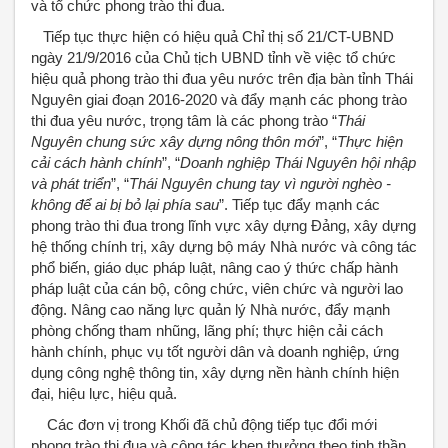
và tổ chức phong trào thi đua.
Tiếp tục thực hiện có hiệu quả Chỉ thị số 21/CT-UBND
ngày 21/9/2016 của Chủ tịch UBND tỉnh về việc tổ chức
hiệu quả phong trào thi đua yêu nước trên địa bàn tỉnh Thái
Nguyên giai đoạn 2016-2020 và đẩy mạnh các phong trào
thi đua yêu nước, trọng tâm là các phong trào “
Thái
Nguyên chung sức xây dựng nông thôn mới
”, “
Thực hiện
cải cách hành chính
”, “
Doanh nghiệp Thái Nguyên hội nhập
và phát triển
”, “
Thái Nguyên chung tay vì người nghèo -
không để ai bị bỏ lại phía sau
”. Tiếp tục đẩy mạnh các
phong trào thi đua trong lĩnh vực xây dựng Đảng, xây dựng
hệ thống chính trị, xây dựng bộ máy Nhà nước và công tác
phổ biến, giáo dục pháp luật, nâng cao ý thức chấp hành
pháp luật của cán bộ, công chức, viên chức và người lao
động. Nâng cao năng lực quản lý Nhà nước, đẩy mạnh
phòng chống tham nhũng, lãng phí; thực hiện cải cách
hành chính, phục vụ tốt người dân và doanh nghiệp, ứng
dụng công nghệ thông tin, xây dựng nền hành chính hiện
đại, hiệu lực, hiệu quả.
Các đơn vị trong Khối đã chủ động tiếp tục đổi mới
phong trào thi đua và công tác khen thưởng theo tinh thần