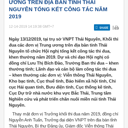
ƯƠNG TRÊN ĐỊA BÀN TỈNH THÁI
NGUYÊN TỔNG KẾT CÔNG TÁC NĂM
2019
12-14-2019 14:19:38
GMT+7
|
SHARE
Ngày 13/12/2019, tại trụ sở VNPT Thái Nguyên, Khối thi
đua các đơn vị Trung ương trên địa bàn tỉnh Thái
Nguyên tổ chức Hội nghị tổng kết công tác thi đua,
khen thưởng năm 2019. Dự và chỉ đạo Hội nghị có
đồng chí Lưu Thị Bích Đào, Trưởng Ban thi đua – khen
thưởng tỉnh; Lãnh đạo và cán bộ làm công tác thi đua
– khen thưởng các đơn vị: Viễn thông Thái Nguyên,
Kho bạc tỉnh, Cục thuế tỉnh, Bảo hiểm xã hội tỉnh, Chi
cục Hải quan tỉnh, Bưu điện tỉnh, Cục thống kê tỉnh,
Cục Dự trữ nhà nước khu vực Bắc Thái, Trung tâm
Nghiên cứu và phát triển chăn nuôi miền núi tỉnh Thái
Nguyên.
Thay mặt đơn vị Trưởng khối thi đua năm 2019, đồng chí
Nguyễn Anh Tuấn, Trưởng đại diện VNPT trên địa bàn tỉnh
Thái Nguyên, Bí thư Đảng ủy, Giám đốc Viễn thông Thái