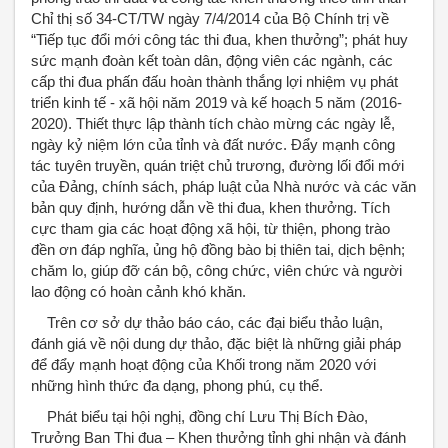
Chỉ thị số 34-CT/TW ngày 7/4/2014 của Bộ Chính trị về
“Tiếp tục đổi mới công tác thi đua, khen thưởng”; phát huy
sức mạnh đoàn kết toàn dân, động viên các ngành, các
cấp thi đua phấn đấu hoàn thành thắng lợi nhiệm vụ phát
triển kinh tế - xã hội năm 2019 và kế hoạch 5 năm (2016-
2020). Thiết thực lập thành tích chào mừng các ngày lễ,
ngày kỷ niệm lớn của tỉnh và đất nước. Đẩy mạnh công
tác tuyên truyền, quán triệt chủ trương, đường lối đổi mới
của Đảng, chính sách, pháp luật của Nhà nước và các văn
bản quy định, hướng dẫn về thi đua, khen thưởng. Tích
cực tham gia các hoạt động xã hội, từ thiện, phong trào
đền ơn đáp nghĩa, ủng hộ đồng bào bị thiên tai, dịch bệnh;
chăm lo, giúp đỡ cán bộ, công chức, viên chức và người
lao động có hoàn cảnh khó khăn.
Trên cơ sở dự thảo báo cáo, các đại biểu thảo luận,
đánh giá về nội dung dự thảo, đặc biệt là những giải pháp
để đẩy mạnh hoạt động của Khối trong năm 2020 với
những hình thức đa dạng, phong phú, cụ thể.
Phát biểu tại hội nghị, đồng chí Lưu Thị Bích Đào,
Trưởng Ban Thi đua – Khen thưởng tỉnh ghi nhận và đánh