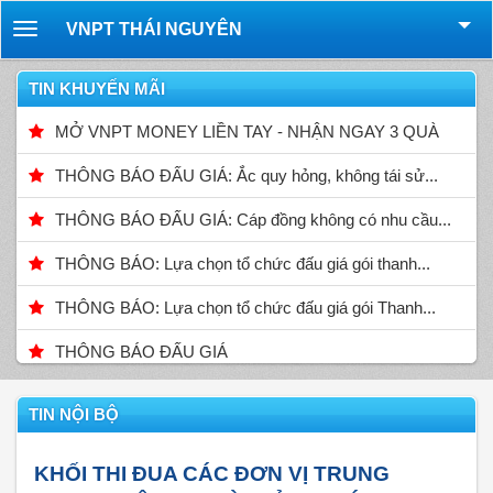
VNPT THÁI NGUYÊN
Toggle
navigation
TIN KHUYẾN MÃI
MỞ VNPT MONEY LIỀN TAY - NHẬN NGAY 3 QUÀ
THÔNG BÁO ĐẤU GIÁ: Ắc quy hỏng, không tái sử...
THÔNG BÁO ĐẤU GIÁ: Cáp đồng không có nhu cầu...
THÔNG BÁO: Lựa chọn tổ chức đấu giá gói thanh...
THÔNG BÁO: Lựa chọn tổ chức đấu giá gói Thanh...
THÔNG BÁO ĐẤU GIÁ
TIN NỘI BỘ
KHỐI THI ĐUA CÁC ĐƠN VỊ TRUNG