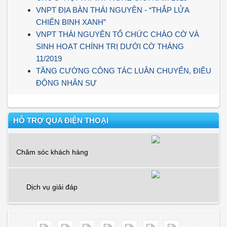
VNPT ĐỊA BÀN THÁI NGUYÊN - “THẮP LỬA
CHIẾN BINH XANH”
VNPT THÁI NGUYÊN TỔ CHỨC CHÀO CỜ VÀ
SINH HOẠT CHÍNH TRỊ DƯỚI CỜ THÁNG
11/2019
TĂNG CƯỜNG CÔNG TÁC LUÂN CHUYỂN, ĐIỀU
ĐỘNG NHÂN SỰ
HỖ TRỢ QUA ĐIỆN THOẠI
Chăm sóc khách hàng
Dịch vụ giải đáp