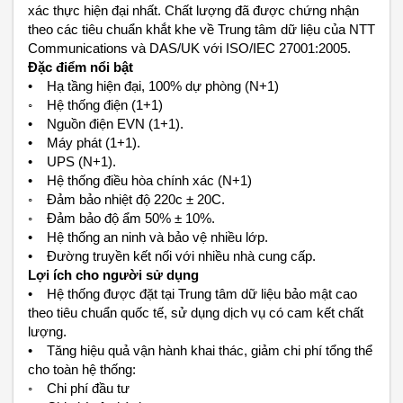
xác thực hiện đại nhất. Chất lượng đã được chứng nhận
theo các tiêu chuẩn khắt khe về Trung tâm dữ liệu của NTT
Communications và DAS/UK với ISO/IEC 27001:2005.
Đặc điểm nổi bật
• Hạ tầng hiện đại, 100% dự phòng (N+1)
◦ Hệ thống điện (1+1)
• Nguồn điện EVN (1+1).
• Máy phát (1+1).
• UPS (N+1).
• Hệ thống điều hòa chính xác (N+1)
◦ Đảm bảo nhiệt độ 220c ± 20C.
◦ Đảm bảo độ ẩm 50% ± 10%.
• Hệ thống an ninh và bảo vệ nhiều lớp.
• Đường truyền kết nối với nhiều nhà cung cấp.
Lợi ích cho người sử dụng
• Hệ thống được đặt tại Trung tâm dữ liệu bảo mật cao
theo tiêu chuẩn quốc tế, sử dụng dịch vụ có cam kết chất
lượng.
• Tăng hiệu quả vận hành khai thác, giảm chi phí tổng thể
cho toàn hệ thống:
◦ Chi phí đầu tư