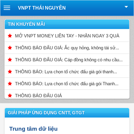
VNPT THÁI NGUYÊN
Toggle
navigation
TIN KHUYẾN MÃI
MỞ VNPT MONEY LIỀN TAY - NHẬN NGAY 3 QUÀ
THÔNG BÁO ĐẤU GIÁ: Ắc quy hỏng, không tái sử...
THÔNG BÁO ĐẤU GIÁ: Cáp đồng không có nhu cầu...
THÔNG BÁO: Lựa chọn tổ chức đấu giá gói thanh...
THÔNG BÁO: Lựa chọn tổ chức đấu giá gói Thanh...
THÔNG BÁO ĐẤU GIÁ
GIẢI PHÁP ỨNG DỤNG CNTT, GTGT
Trung tâm dữ liệu