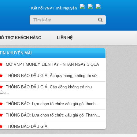
Kết nối VNPT Thái Nguyên
HỖ TRỢ KHÁCH HÀNG
LIÊN HỆ
TIN KHUYẾN MÃI
MỞ VNPT MONEY LIỀN TAY - NHẬN NGAY 3 QUÀ
THÔNG BÁO ĐẤU GIÁ: Ắc quy hỏng, không tái sử...
THÔNG BÁO ĐẤU GIÁ: Cáp đồng không có nhu
cầu...
THÔNG BÁO: Lựa chọn tổ chức đấu giá gói thanh...
THÔNG BÁO: Lựa chọn tổ chức đấu giá gói Thanh...
THÔNG BÁO ĐẤU GIÁ