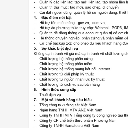
- Quản lý các liên lạc: tạo mới liên lạc, tạo nhóm liên l
- Quản trị thư mục: tạo mới, sao chép, di chuyển
- Cài đặt người dùng: quản lý hồ sơ người dùng, thiết l
4. Đặc điểm nổi bật
- Hỗ trợ tên miền riêng: .gov.vn; .com.vn;…
- Hỗ trợ đa phương thức truy cập: Webmail, POP3, I
- Quản trị dễ dàng thông qua account quản trị có cơ chế
- Hệ thống chuyên nghiệp: phần cứng và phần mềm đến 
- Cơ chế backup 1-1: cho phép dữ liệu khách hàng đư
5. Sự khác biệt dịch vụ
Không cạnh tranh về giá mà cạnh tranh về chất lượng dị
- Chất lượng hệ thống phần cứng
- Chất lượng hệ thống phần mềm
- Chất lượng hệ thống mạng kết nối Internet
- Chất lượng từ giải pháp kỹ thuật
- Chất lượng từ nguồn nhân lực kỹ thuật
- Chất lượng từ dịch vụ sau bán hàng
6. Hình thức cung cấp
- Thuê dịch vụ
7. Một số khách hàng tiêu biểu
- Tổng công ty đường sắt Việt Nam
- Ngân hàng TNHH MTV ANZ Việt Nam
- Công ty TNHH MTV Tổng công ty công nghiệp tàu th
- Công ty CP chế biến thực phẩm Phương Nam
- Công ty TNHH Hamatetsu Việt Nam