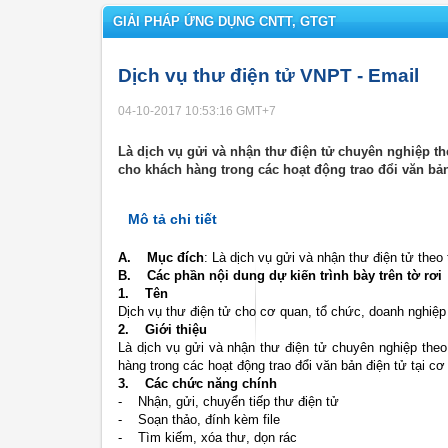
GIẢI PHÁP ỨNG DỤNG CNTT, GTGT
Dịch vụ thư điện tử VNPT - Email
04-10-2017 10:53:16
GMT+7
Là dịch vụ gửi và nhận thư điện tử chuyên nghiệp t
cho khách hàng trong các hoạt động trao đổi văn bản
Mô tả chi tiết
A. Mục đích
: Là dịch vụ gửi và nhận thư điện tử theo
B. Các phần nội dung dự kiến trình bày trên tờ rơi
1. Tên
Dịch vụ thư điện tử cho cơ quan, tổ chức, doanh nghiệ
2. Giới thiệu
Là dịch vụ gửi và nhận thư điện tử chuyên nghiệp the
hàng trong các hoạt động trao đổi văn bản điện tử tại c
3. Các chức năng chính
- Nhận, gửi, chuyển tiếp thư điện tử
- Soạn thảo, đính kèm file
- Tìm kiếm, xóa thư, dọn rác