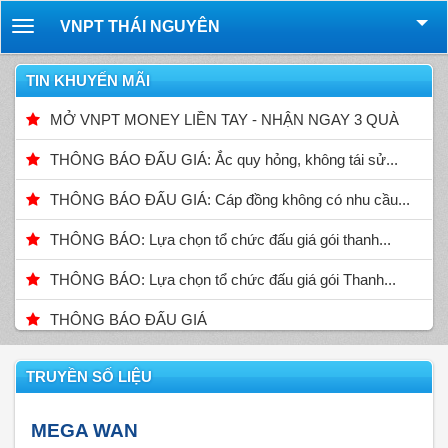
VNPT THÁI NGUYÊN
Toggle
navigation
TIN KHUYẾN MÃI
MỞ VNPT MONEY LIỀN TAY - NHẬN NGAY 3 QUÀ
THÔNG BÁO ĐẤU GIÁ: Ắc quy hỏng, không tái sử...
THÔNG BÁO ĐẤU GIÁ: Cáp đồng không có nhu cầu...
THÔNG BÁO: Lựa chọn tổ chức đấu giá gói thanh...
THÔNG BÁO: Lựa chọn tổ chức đấu giá gói Thanh...
THÔNG BÁO ĐẤU GIÁ
TRUYỀN SỐ LIỆU
MEGA WAN