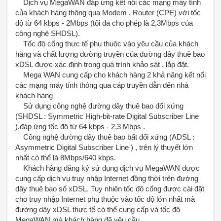
Dịch vụ MegaWAN đáp ứng kết nối các mạng máy tính
của khách hàng thông qua Modem , Router (CPE) với tốc
độ từ 64 kbps - 2Mbps (tối đa cho phép là 2,3Mbps của
công nghệ SHDSL).
Tốc độ cổng thực tế phụ thuộc vào yêu cầu của khách
hàng và chất lượng đường truyền của đường dây thuê bao
xDSL được xác định trong quá trình khảo sát , lắp đặt.
Mega WAN cung cấp cho khách hàng 2 khả năng kết nối
các mạng máy tính thông qua cáp truyền dẫn đến nhà
khách hàng
Sử dụng công nghệ đường dây thuê bao đối xứng
(SHDSL : Symmetric High-bit-rate Digital Subscriber Line
),đáp ứng tốc độ từ 64 kbps - 2,3 Mbps .
Công nghệ đường dây thuê bao bất đối xứng (ADSL :
Asymmetric Digital Subscriber Line ) , trên lý thuyết lớn
nhất có thể là 8Mbps/640 kbps.
Khách hàng đăng ký sử dụng dịch vụ MegaWAN được
cung cấp dịch vụ truy nhập Internet đồng thời trên đường
dây thuê bao số xDSL. Tuy nhiên tốc độ cổng được cài đặt
cho truy nhập Internet phụ thuộc vào tốc độ lớn nhất mà
đường dây xDSL thực tế có thể cung cấp và tốc độ
MegaWAN mà khách hàng đã yêu cầu.