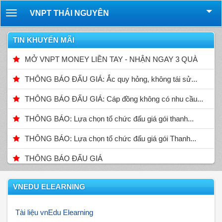
VNPT THÁI NGUYÊN
Toggle
navigation
TIN KHUYẾN MÃI
MỞ VNPT MONEY LIỀN TAY - NHẬN NGAY 3 QUÀ
THÔNG BÁO ĐẤU GIÁ: Ắc quy hỏng, không tái sử...
THÔNG BÁO ĐẤU GIÁ: Cáp đồng không có nhu cầu...
THÔNG BÁO: Lựa chọn tổ chức đấu giá gói thanh...
THÔNG BÁO: Lựa chọn tổ chức đấu giá gói Thanh...
THÔNG BÁO ĐẤU GIÁ
VNEDU ELEARNING
Tài liệu vnEdu Elearning