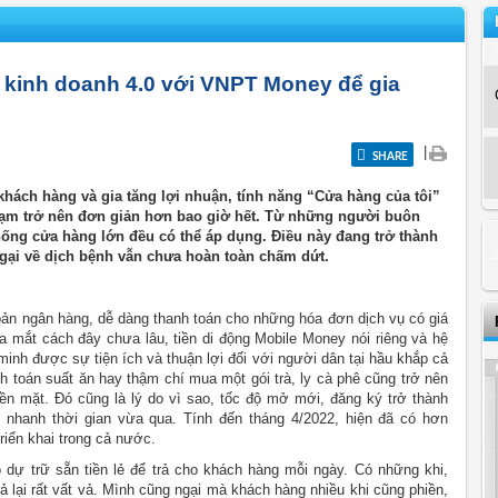
kinh doanh 4.0 với VNPT Money để gia
|
SHARE
khách hàng và gia tăng lợi nhuận, tính năng “Cửa hàng của tôi”
hạm trở nên đơn giản hơn bao giờ hết. Từ những người buôn
hống cửa hàng lớn đều có thể áp dụng. Điều này đang trở thành
gại về dịch bệnh vẫn chưa hoàn toàn chấm dứt.
oản ngân hàng, dễ dàng thanh toán cho những hóa đơn dịch vụ có giá
ra mắt cách đây chưa lâu, tiền di động Mobile Money nói riêng và hệ
inh được sự tiện ích và thuận lợi đối với người dân tại hầu khắp cả
h toán suất ăn hay thậm chí mua một gói trà, ly cà phê cũng trở nên
n mặt. Đó cũng là lý do vì sao, tốc độ mở mới, đăng ký trở thành
 nhanh thời gian vừa qua. Tính đến tháng 4/2022, hiện đã có hơn
iển khai trong cả nước.
o dự trữ sẵn tiền lẻ để trả cho khách hàng mỗi ngày. Có những khi,
trả lại rất vất vả. Mình cũng ngại mà khách hàng nhiều khi cũng phiền,