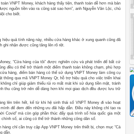
 toán VNPT Money, khách hàng thấy tiện, thanh toán dễ hơn mà bản
át được nguồn tiền vào ra cũng sát sao hơn”, anh Nguyễn Văn Lộc, chủ
ội cho biết.
g hiệu quả tính năng này, nhiều cửa hàng khác ở xung quanh cũng đã
 ghi nhận được cũng tăng lên rõ rệt.
oney, “Cửa hàng của tôi” được nghiên cứu và phát triển để bất cứ
ũng đều có thể trở thành một điểm thanh toán không chạm, phù hợp
các cửa hàng, điểm bán hàng có thể sử dụng VNPT Money làm công cụ
ặt thông qua mã VNPT Money Qr, hỗ trợ hiệu quả cho việc triển khai
ông chỉ giúp giảm thiểu rủi ro mất mát khi sử dụng tiền mặt, tránh
nh thu cũng trở nên dễ dàng hơn khi mọi giao dịch đều được lưu trữ
ng lên trên hết, kể từ khi hệ sinh thái số VNPT Money đi vào hoạt
a mình để đem đến những ưu đãi hấp dẫn. Điều này không chỉ tạo ra
thời Covid” mà còn góp phần thúc đẩy quá trình số hóa quốc gia một
 chính số, ai cũng có thể trở thành những công dân số.
h hàng chỉ cần truy cập App VNPT Money trên thiết bị, chọn mục “Cá
ng dẫn.