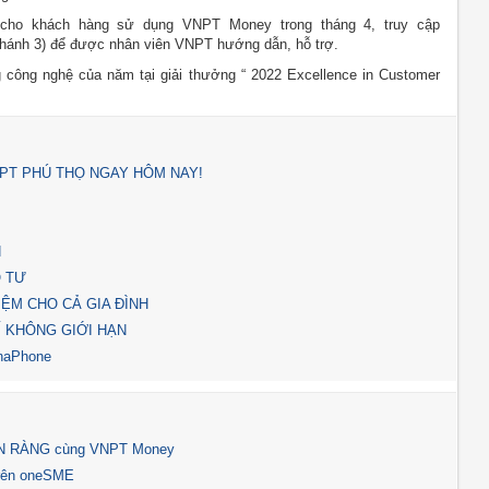
 cho khách hàng sử dụng VNPT Money trong tháng 4, truy cập
nhánh 3) để được nhân viên VNPT hướng dẫn, hỗ trợ.
ông nghệ của năm tại giải thưởng “ 2022 Excellence in Customer
NPT PHÚ THỌ NGAY HÔM NAY!
N
Ô TƯ
IỆM CHO CẢ GIA ĐÌNH
Í KHÔNG GIỚI HẠN
inaPhone
RỘN RÀNG cùng VNPT Money
trên oneSME