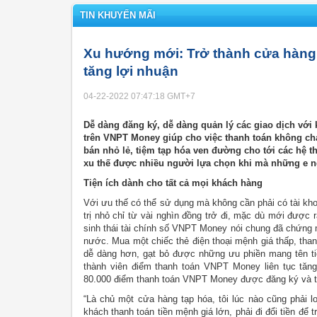
TIN KHUYẾN MÃI
Xu hướng mới: Trở thành cửa hàng 
tăng lợi nhuận
04-22-2022 07:47:18
GMT+7
Dễ dàng đăng ký, dễ dàng quản lý các giao dịch với 
trên VNPT Money giúp cho việc thanh toán không c
bán nhỏ lẻ, tiệm tạp hóa ven đường cho tới các hệ t
xu thế được nhiều người lựa chọn khi mà những e n
Tiện ích dành cho tất cả mọi khách hàng
Với ưu thế có thể sử dụng mà không cần phải có tài kh
trị nhỏ chỉ từ vài nghìn đồng trở đi, mặc dù mới được 
sinh thái tài chính số VNPT Money nói chung đã chứng m
nước. Mua một chiếc thẻ điện thoại mệnh giá thấp, than
dễ dàng hơn, gạt bỏ được những ưu phiền mang tên tiề
thành viên điểm thanh toán VNPT Money liên tục tăng
80.000 điểm thanh toán VNPT Money được đăng ký và tr
“Là chủ một cửa hàng tạp hóa, tôi lúc nào cũng phải l
khách thanh toán tiền mệnh giá lớn, phải đi đổi tiền để 