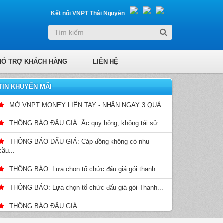
Kết nối VNPT Thái Nguyên
HỖ TRỢ KHÁCH HÀNG
LIÊN HỆ
TIN KHUYẾN MÃI
MỞ VNPT MONEY LIỀN TAY - NHẬN NGAY 3 QUÀ
THÔNG BÁO ĐẤU GIÁ: Ắc quy hỏng, không tái sử...
THÔNG BÁO ĐẤU GIÁ: Cáp đồng không có nhu
cầu...
THÔNG BÁO: Lựa chọn tổ chức đấu giá gói thanh...
THÔNG BÁO: Lựa chọn tổ chức đấu giá gói Thanh...
THÔNG BÁO ĐẤU GIÁ