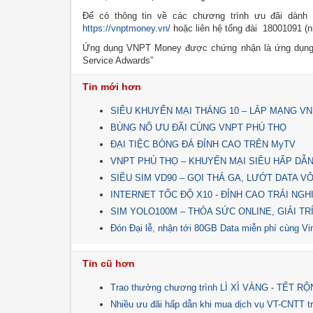
Để có thông tin về các chương trình ưu đãi dành
https://vnptmoney.vn/
hoặc liên hệ tổng đài 18001091 (
Ứng dụng VNPT Money được chứng nhận là ứng dụng c
Service Adwards”
Tin mới hơn
SIÊU KHUYẾN MẠI THÁNG 10 – LẮP MẠNG V
BÙNG NỔ ƯU ĐÃI CÙNG VNPT PHÚ THỌ
ĐẠI TIỆC BÓNG ĐÁ ĐỈNH CAO TRÊN MyTV
VNPT PHÚ THỌ – KHUYẾN MẠI SIÊU HẤP DẪ
SIÊU SIM VD90 – GỌI THẢ GA, LƯỚT DATA V
INTERNET TỐC ĐỘ X10 - ĐỈNH CAO TRẢI NGH
SIM YOLO100M – THỎA SỨC ONLINE, GIẢI TR
Đón Đại lễ, nhận tới 80GB Data miễn phí cùng V
Tin cũ hơn
Trao thưởng chương trình LÌ XÌ VÀNG - TẾT 
Nhiều ưu đãi hấp dẫn khi mua dịch vụ VT-CNTT 