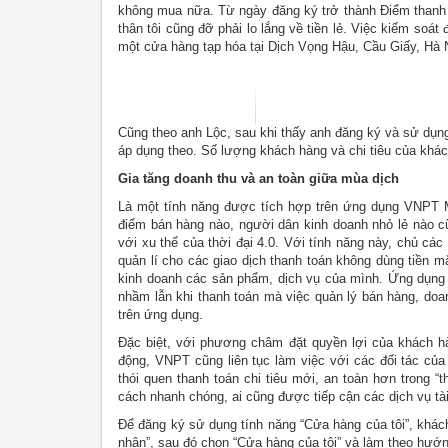
không mua nữa. Từ ngày đăng ký trở thành Điểm thanh
thân tôi cũng đỡ phải lo lắng về tiền lẻ. Việc kiểm so
một cửa hàng tạp hóa tại Dịch Vọng Hậu, Cầu Giấy, Hà N
Cũng theo anh Lộc, sau khi thấy anh đăng ký và sử dụn
áp dụng theo. Số lượng khách hàng và chi tiêu của khách
Gia tăng doanh thu và an toàn giữa mùa dịch
Là một tính năng được tích hợp trên ứng dụng VNPT M
điểm bán hàng nào, người dân kinh doanh nhỏ lẻ nào c
với xu thế của thời đại 4.0. Với tính năng này, chủ 
quản lí cho các giao dịch thanh toán không dùng tiền m
kinh doanh các sản phẩm, dịch vụ của mình. Ứng dụng kh
nhầm lẫn khi thanh toán mà việc quản lý bán hàng, doa
trên ứng dụng.
Đặc biệt, với phương châm đặt quyền lợi của khách hà
động, VNPT cũng liên tục làm việc với các đối tác củ
thói quen thanh toán chi tiêu mới, an toàn hơn trong “
cách nhanh chóng, ai cũng được tiếp cận các dịch vụ tài
Để đăng ký sử dụng tính năng “Cửa hàng của tôi”, khác
nhân”, sau đó chọn “Cửa hàng của tôi” và làm theo hướ