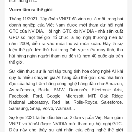
tích thông tin...
Vươn tầm ra thế giới
Tháng 11/2021, Tập đoàn VNPT đã vinh dự là một trong hai
doanh nghiệp của Việt Nam được mời tham dự hội nghị
GTC của NVIDIA. Hội nghị GTC do NVIDIA - nhà sản xuất
GPU số một thế giới tổ chức là hội nghị thường niên từ
năm 2009, diễn ra vào mùa thu và mùa xuân. Đây là sự
kiện thế giới lớn thứ hai trong lĩnh vực siêu máy tính, thu
hút hàng ngàn người tham dự đến từ hơn 40 quốc gia trên
thế giới.
Sự kiện thực sự là nơi tập trung tinh hoa công nghệ AI khi
quy tụ nhiều chuyên gia AI hàng đầu thế giới, các nhà lãnh
đạo của hàng trăm hãng công nghệ hàng đầu như Amazon,
AstraZeneca, Baidu, BMW, Domino’s, Electronic Arts,
Facebook, Ford, Google, Microsoft, MIT, Oak Ridge
National Laboratory, Red Hat, Rolls-Royce, Salesforce,
Samsung, Snap, Volvo, Walmart...
Sự kiện 2021 là lần đầu tiên có 2 đơn vị của Việt Nam gồm
VNPT và VinAI được NVIDIA mời tham dự hội nghị GTC.
Điều này cho thấy sự ghi nhận của công nghệ thế giới