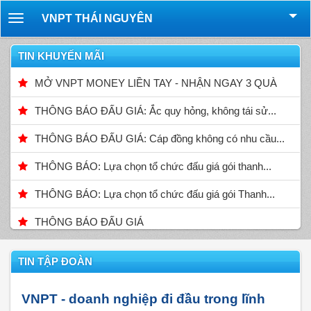
VNPT THÁI NGUYÊN
Toggle
navigation
TIN KHUYẾN MÃI
MỞ VNPT MONEY LIỀN TAY - NHẬN NGAY 3 QUÀ
THÔNG BÁO ĐẤU GIÁ: Ắc quy hỏng, không tái sử...
THÔNG BÁO ĐẤU GIÁ: Cáp đồng không có nhu cầu...
THÔNG BÁO: Lựa chọn tổ chức đấu giá gói thanh...
THÔNG BÁO: Lựa chọn tổ chức đấu giá gói Thanh...
THÔNG BÁO ĐẤU GIÁ
TIN TẬP ĐOÀN
VNPT - doanh nghiệp đi đầu trong lĩnh