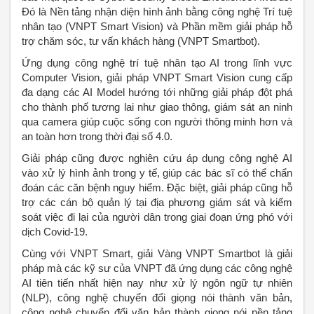
Đó là Nền tảng nhận diện hình ảnh bằng công nghệ Trí tuệ
nhân tạo (VNPT Smart Vision) và Phần mềm giải pháp hỗ
trợ chăm sóc, tư vấn khách hàng (VNPT Smartbot).
Ứng dụng công nghệ trí tuệ nhân tạo AI trong lĩnh vực
Computer Vision, giải pháp VNPT Smart Vision cung cấp
đa dạng các AI Model hướng tới những giải pháp đột phá
cho thành phố tương lai như giao thông, giám sát an ninh
qua camera giúp cuộc sống con người thông minh hơn và
an toàn hơn trong thời đại số 4.0.
Giải pháp cũng được nghiên cứu áp dụng công nghệ AI
vào xử lý hình ảnh trong y tế, giúp các bác sĩ có thể chẩn
đoán các căn bệnh nguy hiểm. Đặc biệt, giải pháp cũng hỗ
trợ các cán bộ quản lý tại địa phương giám sát và kiểm
soát việc đi lại của người dân trong giai đoạn ứng phó với
dịch Covid-19.
Cùng với VNPT Smart, giải Vàng VNPT Smartbot là giải
pháp mà các kỹ sư của VNPT đã ứng dụng các công nghệ
AI tiên tiến nhất hiện nay như xử lý ngôn ngữ tự nhiên
(NLP), công nghệ chuyển đổi giọng nói thành văn bản,
công nghệ chuyển đổi văn bản thành giọng nói nền tảng