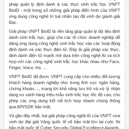
pháp quản lý định danh & xác thực sinh trắc học VNPT
BioID - một trong số những giải pháp điển hình của VNPT
ứng dụng công nghệ trí tuệ nhân tạo đã vinh dự giành giải
Bạc.
Giải pháp VNPT BioID là nền tảng giúp quản lý dữ liệu định
danh sinh trắc học, giúp cho các tổ chức doanh nghiệp dễ
dàng ứng dụng công nghệ sinh trắc học vào các hoạt động
định danh và xác thực điện tử. Đây là giải pháp xác thực,
định danh điện tử mạnh mẽ dựa trên công nghệ AI và tích
hợp với các công nghệ sinh trắc học khác nhau như Face,
Finger, Voice, Iris …
VNPT BioID đã được VNPT cung cấp cho nhiều đối tượng
khách hàng doanh nghiệp như trong lĩnh vực ngân hàng,
chứng khoán…, mang tới khả năng lưu trữ và xử lý nhận
dạng so sánh hàng triệu mẫu sinh trắc học tốc độ cao, cho
phép các ứng dụng kết nối tích hợp nhanh chóng thông
qua API/SDK bảo mật.
Và gần đây nhất, hai giải pháp công nghệ AI của VNPT vừa
vinh dự đạt giải Vàng quốc tế về bảo mật lớn tại cuộc thi
bảo mật quốc tế Cyber Security Global Excellence Awards.