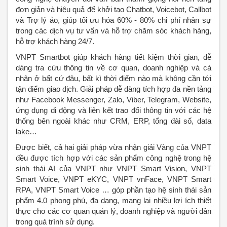
đơn giản và hiệu quả để khởi tạo Chatbot, Voicebot, Callbot
và Trợ lý ảo, giúp tối ưu hóa 60% - 80% chi phí nhân sự
trong các dịch vụ tư vấn và hỗ trợ chăm sóc khách hàng,
hỗ trợ khách hàng 24/7.
VNPT Smartbot giúp khách hàng tiết kiệm thời gian, dễ
dàng tra cứu thông tin về cơ quan, doanh nghiệp và cá
nhân ở bất cứ đâu, bất kì thời điểm nào mà không cần tới
tận điểm giao dịch. Giải pháp dễ dàng tích hợp đa nền tảng
như Facebook Messenger, Zalo, Viber, Telegram, Website,
ứng dụng di động và liên kết trao đổi thông tin với các hệ
thống bên ngoài khác như CRM, ERP, tổng đài số, data
lake…
Được biết, cả hai giải pháp vừa nhận giải Vàng của VNPT
đều được tích hợp với các sản phẩm công nghệ trong hệ
sinh thái AI của VNPT như VNPT Smart Vision, VNPT
Smart Voice, VNPT eKYC, VNPT vnFace, VNPT Smart
RPA, VNPT Smart Voice … góp phần tạo hệ sinh thái sản
phẩm 4.0 phong phú, đa dạng, mang lại nhiều lợi ích thiết
thực cho các cơ quan quản lý, doanh nghiệp và người dân
trong quá trình sử dụng.