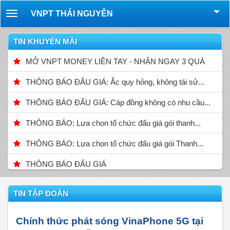
VNPT THÁI NGUYÊN
Toggle
navigation
TIN KHUYẾN MÃI
MỞ VNPT MONEY LIỀN TAY - NHẬN NGAY 3 QUÀ
THÔNG BÁO ĐẤU GIÁ: Ắc quy hỏng, không tái sử...
THÔNG BÁO ĐẤU GIÁ: Cáp đồng không có nhu cầu...
THÔNG BÁO: Lựa chọn tổ chức đấu giá gói thanh...
THÔNG BÁO: Lựa chọn tổ chức đấu giá gói Thanh...
THÔNG BÁO ĐẤU GIÁ
TIN TẬP ĐOÀN
Chính thức phát sóng VinaPhone 5G tại