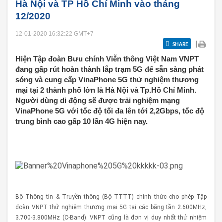
Hà Nội và TP Hồ Chí Minh vào tháng
12/2020
12-01-2020 16:32:22
GMT+7
|
SHARE
Hiện Tập đoàn Bưu chính Viễn thông Việt Nam VNPT
đang gấp rút hoàn thành lắp trạm 5G để sẵn sàng phát
sóng và cung cấp VinaPhone 5G thử nghiệm thương
mại tại 2 thành phố lớn là Hà Nội và Tp.Hồ Chí Minh.
Người dùng di động sẽ được trải nghiệm mạng
VinaPhone 5G với tốc độ tối đa lên tới 2,2Gbps, tốc độ
trung bình cao gấp 10 lần 4G hiện nay.
Bộ Thông tin & Truyền thông (Bộ TTTT) chính thức cho phép Tập
đoàn VNPT thử nghiệm thương mại 5G tại các băng tần 2.600MHz,
3.700-3.800MHz (C-Band). VNPT cũng là đơn vị duy nhất thử nhiệm