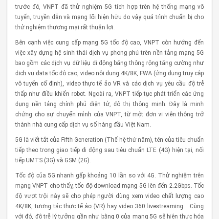
trước đó, VNPT đã thử nghiệm 5G tích hợp trên hệ thống mạng vô
tuyến, truyền dẫn và mạng lõi hiện hữu do vậy quá trình chuẩn bị cho
thử nghiệm thương mại rất thuận lợi.
Bên cạnh việc cung cấp mạng 5G tốc độ cao, VNPT còn hướng đến
việc xây dựng hệ sinh thái dịch vụ phong phú trên nền tảng mạng 5G
bao gồm các dịch vụ dữ liệụ di động băng thông rộng tăng cường như
dịch vụ data tốc độ cao, video nội dung 4K/8K, FWA (ứng dụng truy cập
vô tuyến cố định), video thực tế ảo VR và các dịch vụ yêu cầu độ trễ
thấp như điều khiển robot. Ngoài ra, VNPT tiếp tục phát triển các ứng
dụng nền tảng chính phủ điện tử, đô thị thông minh. Đây là minh
chứng cho sự chuyển mình của VNPT, từ một đơn vị viễn thông trở
thành nhà cung cấp dịch vụ số hàng đầu Việt Nam.
5G là viết tắt của Fifth Generation (Thế hệ thứ năm), tên của tiêu chuẩn
tiếp theo trong giao tiếp di động sau tiêu chuẩn LTE (4G) hiện tại, nối
tiếp UMTS (3G) và GSM (2G).
Tốc độ của 5G nhanh gấp khoảng 10 lần so với 4G. Thử nghiệm trên
mạng VNPT cho thấy, tốc độ download mạng 5G lên đến 2.2Gbps. Tốc
độ vượt trội này sẽ cho phép người dùng xem video chất lượng cao
4K/8K, tương tác thực tế ảo (VR) hay video 360 livestreaming… Cùng
với đó, độ trễ lý tưởng gần như bằng 0 của mạng 5G sẽ hiện thực hóa