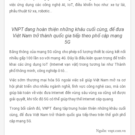
việc ứng dụng các công nghệ AI, IoT, điều khiển học như: xe tự lái,
phẫu thuật từ xa, robotic…
VNPT đang hoàn thiện những khâu cuối cùng, để đưa
Việt Nam trở thành quốc gia tiếp theo phổ cập mạng
5G
Băng thông của mạng 5G cũng cho phép số lượng thiết bị cùng kết nối
nhiều gấp 100 lần so với mạng 4G. Đây là điều kiện quan trọng để triển
khai các ứng dụng IoT (Internet vạn vật) trong tương lai như Thành
phố thông minh, công nghiệp ô tô….
Việc sớm thương mại hóa 5G ngoài việc sẽ giúp Việt Nam mở ra cơ
hội phát triển cho nhiều ngành nghề, lĩnh vực công nghệ cao, mà còn
giúp bài toán về việc đưa Internet đến vùng sâu vùng xa cũng sẽ được
giải quyết, khi tốc độ 5G có thể giúp thay thế Internet cáp quang.
Trong bối cảnh đó, VNPT đang tập trung hoàn thiện những khâu cuối
cùng, đế đưa Việt Nam trở thành quốc gia tiếp theo trên thế giới phổ
cập mạng 5G.
Nguồn: vnpt.com.vn