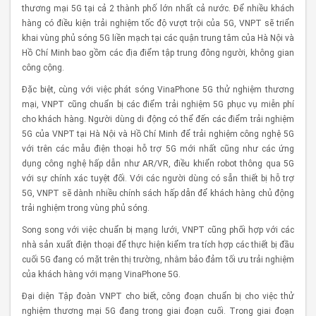
thương mại 5G tại cả 2 thành phố lớn nhất cả nước. Để nhiều khách
hàng có điều kiện trải nghiệm tốc độ vượt trội của 5G, VNPT sẽ triển
khai vùng phủ sóng 5G liền mạch tại các quận trung tâm của Hà Nội và
Hồ Chí Minh bao gồm các địa điểm tập trung đông người, không gian
công cộng.
Đặc biệt, cùng với việc phát sóng VinaPhone 5G thử nghiệm thương
mại, VNPT cũng chuẩn bị các điểm trải nghiệm 5G phục vụ miễn phí
cho khách hàng. Người dùng di động có thể đến các điểm trải nghiệm
5G của VNPT tại Hà Nội và Hồ Chí Minh để trải nghiệm công nghệ 5G
với trên các mẫu điện thoại hỗ trợ 5G mới nhất cũng như các ứng
dụng công nghệ hấp dẫn như AR/VR, điều khiển robot thông qua 5G
với sự chính xác tuyệt đối. Với các người dùng có sẵn thiết bị hỗ trợ
5G, VNPT sẽ dành nhiều chính sách hấp dẫn để khách hàng chủ động
trải nghiệm trong vùng phủ sóng.
Song song với việc chuẩn bị mạng lưới, VNPT cũng phối hợp với các
nhà sản xuất điện thoại để thực hiện kiểm tra tích hợp các thiết bị đầu
cuối 5G đang có mặt trên thị trường, nhằm bảo đảm tối ưu trải nghiệm
của khách hàng với mạng VinaPhone 5G.
Đại diện Tập đoàn VNPT cho biết, công đoạn chuẩn bị cho việc thử
nghiệm thương mại 5G đang trong giai đoạn cuối. Trong giai đoạn