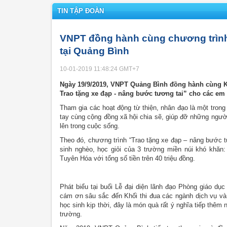
TIN TẬP ĐOÀN
VNPT đồng hành cùng chương trình 
tại Quảng Bình
10-01-2019 11:48:24
GMT+7
Ngày 19/9/2019, VNPT Quảng Bình đồng hành cùng Kh
Trao tặng xe đạp - nâng bước tương tai” cho các em
Tham gia các hoạt động từ thiện, nhân đạo là một tr
tay cùng cộng đồng xã hội chia sẽ, giúp đỡ những ngườ
lên trong cuộc sống.
Theo đó, chương trình “Trao tặng xe đạp – nâng bước tư
sinh nghèo, học giỏi của 3 trường miền núi khó kh
Tuyên Hóa với tổng số tiền trên 40 triệu đồng.
Phát biểu tại buổi Lễ đại diện lãnh đạo Phòng giáo d
cám ơn sâu sắc đến Khối thi đua các ngành dịch vụ v
học sinh kịp thời, đây là món quà rất ý nghĩa tiếp thê
trường.