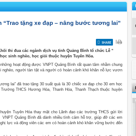
“Trao tặng xe đạp – nâng bước tương lai”
|
SHARE
ối thi đua các ngành dịch vụ tỉnh Quảng Bình tổ chức Lễ “
 học sinh nghèo, học giỏi thuộc huyện Tuyên Hóa.
ong những hoạt động được VNPT Quảng Bình rất quan tâm nhằm chung
i nghèo, người tàn tật và người có hoàn cảnh khó khăn nỗ lực vươn
ơng lai” đã trao tặng 30 suất quà là 30 chiếc xe đạp cho 30 em học
ăn: Trường THCS Hương Hóa, Thanh Hóa, Thanh Thạch thuộc huyện
ục huyện Tuyên Hóa thay mặt cho Lãnh đạo các trường THCS gửi lời
à VNPT Quảng Bình đã dành nhiều tình cảm hỗ trợ, giúp đỡ các em
m nghị lực và động viên các em có hoàn cảnh khó khăn vững bước đến