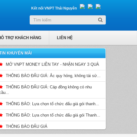
Kết nối VNPT Thái Nguyên
HỖ TRỢ KHÁCH HÀNG
LIÊN HỆ
TIN KHUYẾN MÃI
MỞ VNPT MONEY LIỀN TAY - NHẬN NGAY 3 QUÀ
THÔNG BÁO ĐẤU GIÁ: Ắc quy hỏng, không tái sử...
THÔNG BÁO ĐẤU GIÁ: Cáp đồng không có nhu
cầu...
THÔNG BÁO: Lựa chọn tổ chức đấu giá gói thanh...
THÔNG BÁO: Lựa chọn tổ chức đấu giá gói Thanh...
THÔNG BÁO ĐẤU GIÁ