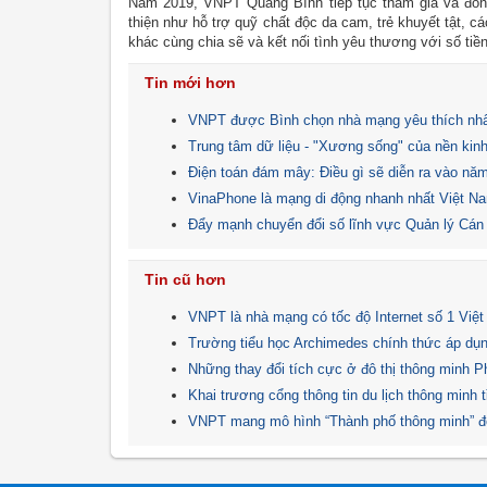
Năm 2019, VNPT Quảng Bình tiếp tục tham gia và đồng
thiện như hỗ trợ quỹ chất độc da cam, trẻ khuyết tật, 
khác cùng chia sẽ và kết nối tình yêu thương với số tiền
Tin mới hơn
VNPT được Bình chọn nhà mạng yêu thích nhấ
Trung tâm dữ liệu - "Xương sống" của nền kinh
Điện toán đám mây: Điều gì sẽ diễn ra vào nă
VinaPhone là mạng di động nhanh nhất Việt 
Đẩy mạnh chuyển đổi số lĩnh vực Quản lý Cán
Tin cũ hơn
VNPT là nhà mạng có tốc độ Internet số 1 Việ
Trường tiểu học Archimedes chính thức áp dụ
Những thay đổi tích cực ở đô thị thông minh 
Khai trương cổng thông tin du lịch thông minh 
VNPT mang mô hình “Thành phố thông minh” đế