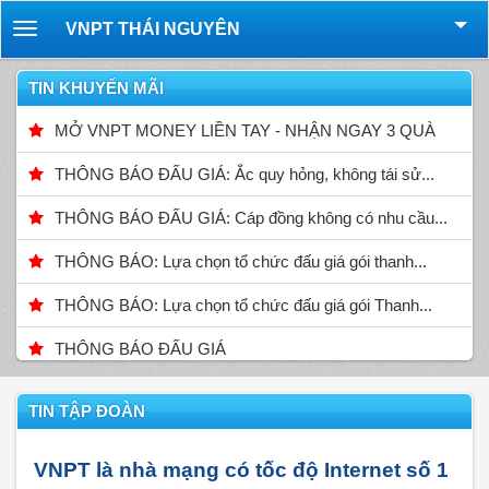
VNPT THÁI NGUYÊN
Toggle
navigation
TIN KHUYẾN MÃI
MỞ VNPT MONEY LIỀN TAY - NHẬN NGAY 3 QUÀ
THÔNG BÁO ĐẤU GIÁ: Ắc quy hỏng, không tái sử...
THÔNG BÁO ĐẤU GIÁ: Cáp đồng không có nhu cầu...
THÔNG BÁO: Lựa chọn tổ chức đấu giá gói thanh...
THÔNG BÁO: Lựa chọn tổ chức đấu giá gói Thanh...
THÔNG BÁO ĐẤU GIÁ
TIN TẬP ĐOÀN
VNPT là nhà mạng có tốc độ Internet số 1