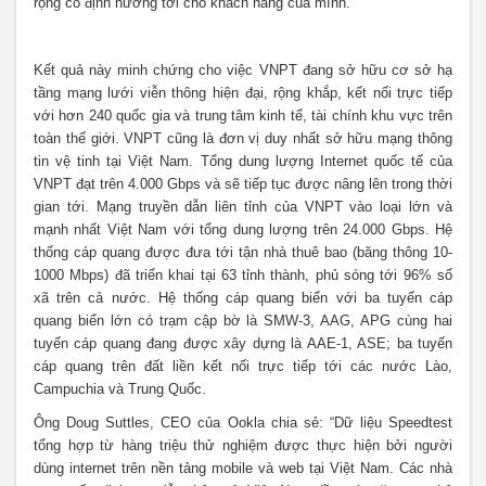
rộng cố định hướng tới cho khách hàng của mình.
Kết quả này minh chứng cho việc VNPT đang sở hữu cơ sở hạ
tầng mạng lưới viễn thông hiện đại, rộng khắp, kết nối trực tiếp
với hơn 240 quốc gia và trung tâm kinh tế, tài chính khu vực trên
toàn thế giới. VNPT cũng là đơn vị duy nhất sở hữu mạng thông
tin vệ tinh tại Việt Nam. Tổng dung lượng Internet quốc tế của
VNPT đạt trên 4.000 Gbps và sẽ tiếp tục được nâng lên trong thời
gian tới. Mạng truyền dẫn liên tỉnh của VNPT vào loại lớn và
mạnh nhất Việt Nam với tổng dung lượng trên 24.000 Gbps. Hệ
thống cáp quang được đưa tới tận nhà thuê bao (băng thông 10-
1000 Mbps) đã triển khai tại 63 tỉnh thành, phủ sóng tới 96% số
xã trên cả nước. Hệ thống cáp quang biển với ba tuyến cáp
quang biển lớn có trạm cập bờ là SMW-3, AAG, APG cùng hai
tuyến cáp quang đang được xây dựng là AAE-1, ASE; ba tuyến
cáp quang trên đất liền kết nối trực tiếp tới các nước Lào,
Campuchia và Trung Quốc.
Ông Doug Suttles, CEO của Ookla chia sẻ: “Dữ liệu Speedtest
tổng hợp từ hàng triệu thử nghiệm được thực hiện bởi người
dùng internet trên nền tảng mobile và web tại Việt Nam. Các nhà