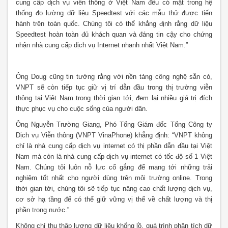
cung cấp dịch vụ viễn thông ở Việt Nam đều có mặt trong hệ
thống đo lường dữ liệu Speedtest với các mẫu thử được tiến
hành trên toàn quốc. Chúng tôi có thể khẳng định rằng dữ liệu
Speedtest hoàn toàn đủ khách quan và đáng tin cậy cho chứng
nhận nhà cung cấp dịch vụ Internet nhanh nhất Việt Nam.”
Ông Doug cũng tin tưởng rằng với nền tảng công nghệ sẵn có,
VNPT sẽ còn tiếp tục giữ vị trí dẫn đầu trong thị trường viễn
thông tại Việt Nam trong thời gian tới, đem lại nhiều giá trị đích
thực phục vụ cho cuộc sống của người dân.
Ông Nguyễn Trường Giang, Phó Tổng Giám đốc Tổng Công ty
Dịch vụ Viễn thông (VNPT VinaPhone) khẳng định: “VNPT không
chỉ là nhà cung cấp dịch vụ internet có thị phần dẫn đầu tại Việt
Nam mà còn là nhà cung cấp dịch vụ internet có tốc độ số 1 Việt
Nam. Chúng tôi luôn nỗ lực cố gắng để mang tới những trải
nghiệm tốt nhất cho người dùng trên môi trường online. Trong
thời gian tới, chúng tôi sẽ tiếp tục nâng cao chất lượng dịch vụ,
cơ sở hạ tầng để có thể giữ vững vị thế về chất lượng và thị
phần trong nước.”
Không chỉ thu thập lượng dữ liệu khổng lồ, quá trình phân tích dữ