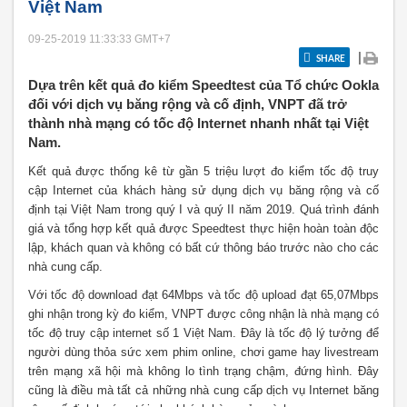
Việt Nam
09-25-2019 11:33:33
GMT+7
|
SHARE
Dựa trên kết quả đo kiểm Speedtest của Tổ chức Ookla
đối với dịch vụ băng rộng và cố định, VNPT đã trở
thành nhà mạng có tốc độ Internet nhanh nhất tại Việt
Nam.
Kết quả được thống kê từ gần 5 triệu lượt đo kiểm tốc độ truy
cập Internet của khách hàng sử dụng dịch vụ băng rộng và cố
định tại Việt Nam trong quý I và quý II năm 2019. Quá trình đánh
giá và tổng hợp kết quả được Speedtest thực hiện hoàn toàn độc
lập, khách quan và không có bất cứ thông báo trước nào cho các
nhà cung cấp.
Với tốc độ download đạt 64Mbps và tốc độ upload đạt 65,07Mbps
ghi nhận trong kỳ đo kiểm, VNPT được công nhận là nhà mạng có
tốc độ truy cập internet số 1 Việt Nam. Đây là tốc độ lý tưởng để
người dùng thỏa sức xem phim online, chơi game hay livestream
trên mạng xã hội mà không lo tình trạng chậm, đứng hình. Đây
cũng là điều mà tất cả những nhà cung cấp dịch vụ Internet băng